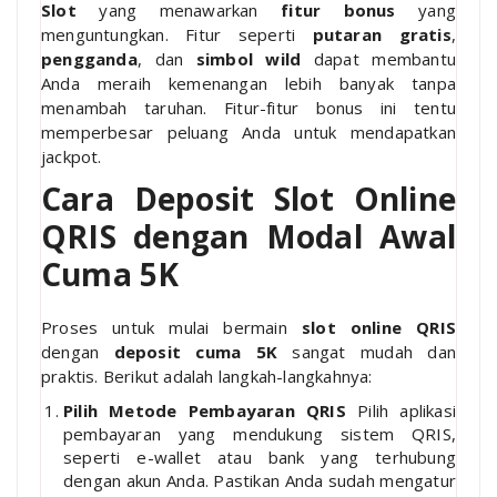
Slot
yang menawarkan
fitur bonus
yang
menguntungkan. Fitur seperti
putaran gratis
,
pengganda
, dan
simbol wild
dapat membantu
Anda meraih kemenangan lebih banyak tanpa
menambah taruhan. Fitur-fitur bonus ini tentu
memperbesar peluang Anda untuk mendapatkan
jackpot.
Cara Deposit Slot Online
QRIS dengan Modal Awal
Cuma 5K
Proses untuk mulai bermain
slot online QRIS
dengan
deposit cuma 5K
sangat mudah dan
praktis. Berikut adalah langkah-langkahnya:
Pilih Metode Pembayaran QRIS
Pilih aplikasi
pembayaran yang mendukung sistem QRIS,
seperti e-wallet atau bank yang terhubung
dengan akun Anda. Pastikan Anda sudah mengatur