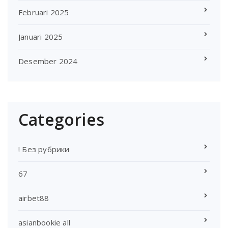
Februari 2025
Januari 2025
Desember 2024
Categories
! Без рубрики
67
airbet88
asianbookie all