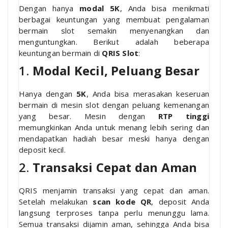
Dengan hanya
modal 5K
, Anda bisa menikmati
berbagai keuntungan yang membuat pengalaman
bermain slot semakin menyenangkan dan
menguntungkan. Berikut adalah beberapa
keuntungan bermain di
QRIS Slot
:
1.
Modal Kecil, Peluang Besar
Hanya dengan
5K
, Anda bisa merasakan keseruan
bermain di mesin slot dengan peluang kemenangan
yang besar. Mesin dengan
RTP tinggi
memungkinkan Anda untuk menang lebih sering dan
mendapatkan hadiah besar meski hanya dengan
deposit kecil.
2.
Transaksi Cepat dan Aman
QRIS menjamin transaksi yang cepat dan aman.
Setelah melakukan
scan kode QR
, deposit Anda
langsung terproses tanpa perlu menunggu lama.
Semua transaksi dijamin aman, sehingga Anda bisa