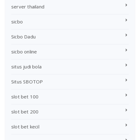
server thailand
sicbo
Sicbo Dadu
sicbo online
situs judi bola
Situs SBOTOP
slot bet 100
slot bet 200
slot bet kecil