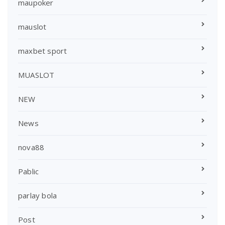
maupoker
mauslot
maxbet sport
MUASLOT
NEW
News
nova88
Pablic
parlay bola
Post