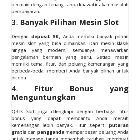
bermain dengan tenang tanpa khawatir akan masalah
pembayaran.
3.
Banyak Pilihan Mesin Slot
Dengan
deposit 5K
, Anda memiliki banyak pilihan
mesin slot yang bisa dimainkan. Dari mesin klasik
hingga yang modern, semuanya menawarkan
pengalaman bermain yang seru. Setiap mesin
memiliki tema, fitur, dan peluang kemenangan yang
berbeda-beda, memberi Anda banyak pilihan untuk
dicoba.
4.
Fitur Bonus yang
Menguntungkan
QRIS Slot juga dilengkapi dengan berbagai fitur
bonus yang dapat membantu Anda meraih
kemenangan lebih banyak. Fitur seperti
putaran
gratis
dan
pengganda
memperbesar peluang Anda
untuk menang tanpa menambah taruhan, membuat