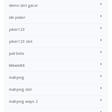
demo slot gacor
idn poker
joker123
joker123 slot
judi bola
klikwin88
mahjong
mahjong slot
mahjong ways 2