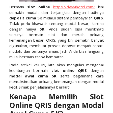
Bermain
slot online
https://davvihotel.com/
kini
semakin mudah dan terjangkau dengan hadirnya
deposit cuma 5K
melalui sistem pembayaran
QRIS
.
Tidak perlu khawatir tentang modal besar, karena
dengan hanya
5K
, Anda sudah bisa menikmati
serunya bermain slot dan meraih peluang
kemenangan besar. QRIS, yang kini semakin banyak
digunakan, membuat proses deposit menjadi cepat,
mudah, dan tentunya aman. Jadi, Anda bisa langsung
mulai bermain tanpa hambatan.
Pada artikel kali ini, kita akan mengulas mengenai
keuntungan bermain
slot online QRIS
dengan
modal awal cuma 5K
serta bagaimana cara
memaksimalkan peluang kemenangan dengan modal
kecil. Simak penjelasannya berikut!
Kenapa Memilih Slot
Online QRIS dengan Modal