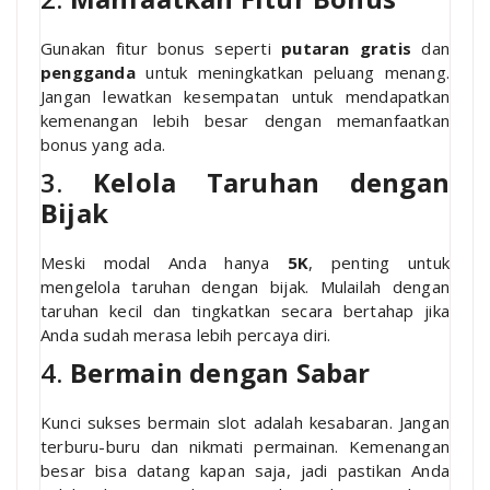
Gunakan fitur bonus seperti
putaran gratis
dan
pengganda
untuk meningkatkan peluang menang.
Jangan lewatkan kesempatan untuk mendapatkan
kemenangan lebih besar dengan memanfaatkan
bonus yang ada.
3.
Kelola Taruhan dengan
Bijak
Meski modal Anda hanya
5K
, penting untuk
mengelola taruhan dengan bijak. Mulailah dengan
taruhan kecil dan tingkatkan secara bertahap jika
Anda sudah merasa lebih percaya diri.
4.
Bermain dengan Sabar
Kunci sukses bermain slot adalah kesabaran. Jangan
terburu-buru dan nikmati permainan. Kemenangan
besar bisa datang kapan saja, jadi pastikan Anda