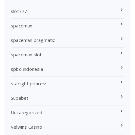
slot777
spaceman
spaceman pragmatic
spaceman slot
spbo indonesia
starlight princess
Supabet
Uncategorized
Velwins Casino