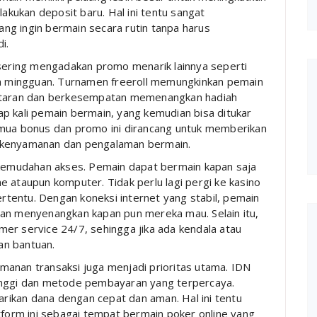
kukan deposit baru. Hal ini tentu sangat
ng ingin bermain secara rutin tanpa harus
i.
 sering mengadakan promo menarik lainnya seperti
iah mingguan. Turnamen freeroll memungkinkan pemain
aftaran dan berkesempatan memenangkan hadiah
p kali pemain bermain, yang kemudian bisa ditukar
emua bonus dan promo ini dirancang untuk memberikan
 kenyamanan dan pengalaman bermain.
h kemudahan akses. Pemain dapat bermain kapan saja
 ataupun komputer. Tidak perlu lagi pergi ke kasino
ertentu. Dengan koneksi internet yang stabil, pemain
dan menyenangkan kapan pun mereka mau. Selain itu,
er service 24/7, sehingga jika ada kendala atau
an bantuan.
anan transaksi juga menjadi prioritas utama. IDN
inggi dan metode pembayaran yang terpercaya.
ikan dana dengan cepat dan aman. Hal ini tentu
orm ini sebagai tempat bermain poker online yang