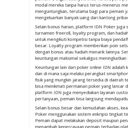
modal mereka tanpa harus terus-menerus mela
menguntungkan, terutama bagi para pemain ya
mengeluarkan banyak uang dari kantong pribad
Selain bonus harian, platform IDN Poker juga
turnamen freeroll, loyalty program, dan had
untuk mengikuti kompetisi tanpa biaya pend
besar. Loyalty program memberikan poin setia
dengan bonus atau hadiah menarik lainnya. S
keuntungan maksimal sekaligus meningkatkan
Keuntungan lain dari poker online IDN adala
dan di mana saja melalui perangkat smartphone
fisik yang mungkin jarang tersedia di daerah t
bisa menikmati permainan poker yang lancar 
platform IDN juga menyediakan layanan custom
pertanyaan, pemain bisa langsung mendapatk
Selain bonus besar dan kemudahan akses, keam
Poker menggunakan sistem enkripsi tingkat t
Pemain dapat melakukan deposit maupun penar
menambah kepercayaan pemain terhadap platf