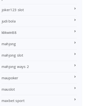
joker123 slot
judi bola
klikwin88
mahjong
mahjong slot
mahjong ways 2
maupoker
mauslot
maxbet sport