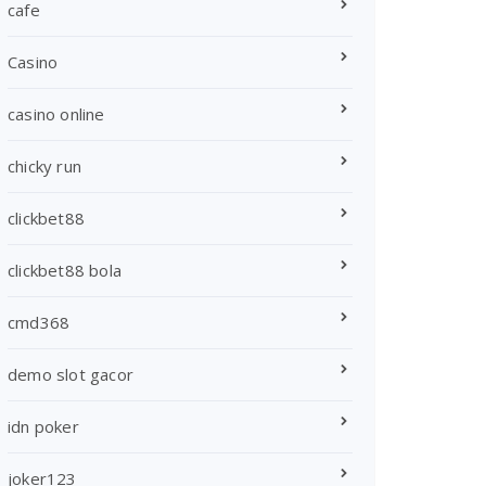
cafe
Casino
casino online
chicky run
clickbet88
clickbet88 bola
cmd368
demo slot gacor
idn poker
joker123