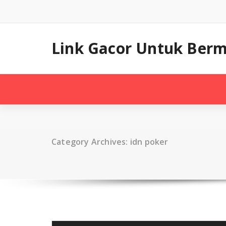
Skip
to
content
Link Gacor Untuk Berm
Category Archives: idn poker