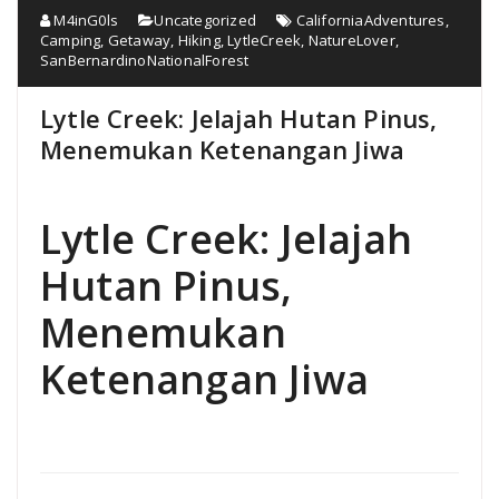
M4inG0ls
Uncategorized
CaliforniaAdventures
,
Camping
,
Getaway
,
Hiking
,
LytleCreek
,
NatureLover
,
SanBernardinoNationalForest
Lytle Creek: Jelajah Hutan Pinus,
Menemukan Ketenangan Jiwa
Lytle Creek: Jelajah
Hutan Pinus,
Menemukan
Ketenangan Jiwa