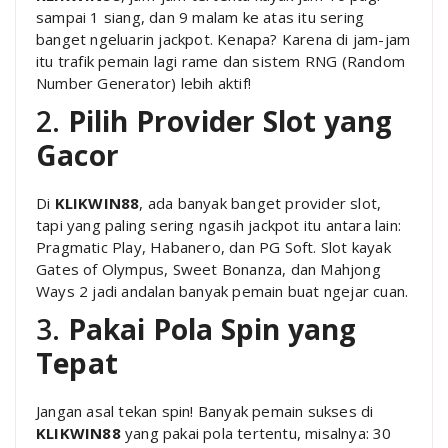
sampai 1 siang, dan 9 malam ke atas itu sering
banget ngeluarin jackpot. Kenapa? Karena di jam-jam
itu trafik pemain lagi rame dan sistem RNG (Random
Number Generator) lebih aktif!
2.
Pilih Provider Slot yang
Gacor
Di
KLIKWIN88
, ada banyak banget provider slot,
tapi yang paling sering ngasih jackpot itu antara lain:
Pragmatic Play, Habanero, dan PG Soft. Slot kayak
Gates of Olympus, Sweet Bonanza, dan Mahjong
Ways 2 jadi andalan banyak pemain buat ngejar cuan.
3.
Pakai Pola Spin yang
Tepat
Jangan asal tekan spin! Banyak pemain sukses di
KLIKWIN88
yang pakai pola tertentu, misalnya: 30