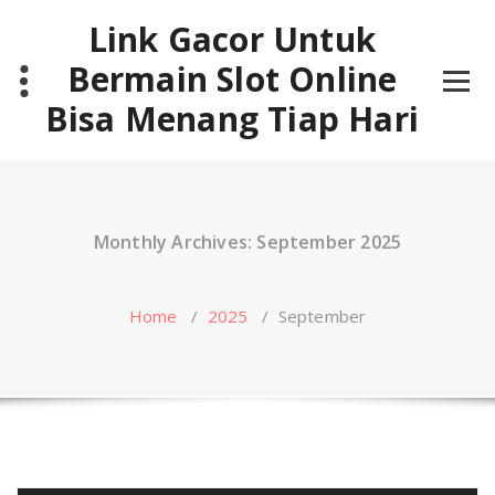
Skip
Link Gacor Untuk
to
content
Bermain Slot Online
Bisa Menang Tiap Hari
Monthly Archives: September 2025
Home
/
2025
/
September