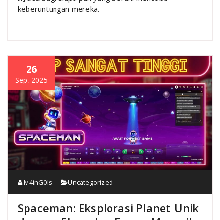
keberuntungan mereka.
26
Sep, 2025
M4inG0ls
Uncategorized
Spaceman: Eksplorasi Planet Unik