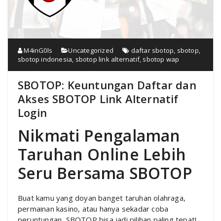
M4inG0ls
Uncategorized
daftar sbotop
,
sbotop
,
sbotop indonesia
,
sbotop link alternatif
,
sbotop wap
SBOTOP: Keuntungan Daftar dan
Akses SBOTOP Link Alternatif
Login
Nikmati Pengalaman
Taruhan Online Lebih
Seru Bersama SBOTOP
Buat kamu yang doyan banget taruhan olahraga,
permainan kasino, atau hanya sekadar coba
peruntungan, SBOTOP bisa jadi pilihan paling tepat!