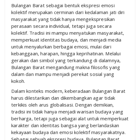
Bulangan Barat sebagai bentuk ekspresi emosi
kolektif merupakan cerminan dari kedalaman jati diri
masyarakat yang tidak hanya mengekspresikan
perasaan secara individual, tetapi juga secara
kolektif. Tradisi ini mampu menyatukan masyarakat,
memperkuat identitas budaya, dan menjadi media
untuk menyalurkan berbagai emosi, mulai dari
kebanggaan, harapan, hingga keprihatinan. Melalui
gerakan dan simbol yang terkandung di dalamnya,
Bulangan Barat mengandung makna filosofis yang
dalam dan mampu menjadi perekat sosial yang
kokoh.
Dalam konteks modern, keberadaan Bulangan Barat
harus dilestarikan dan dikembangkan agar tidak
terkikis oleh arus globalisasi. Dengan demikian,
tradisi ini tidak hanya menjadi warisan budaya yang
berharga, tetapi juga sebagai alat untuk memperkuat
karakter dan identitas bangsa yang berlandaskan
kekayaan budaya dan emosi kolektif masyarakatnya.
Sebagai sebuah ekspresi budaya, Bulangan Barat