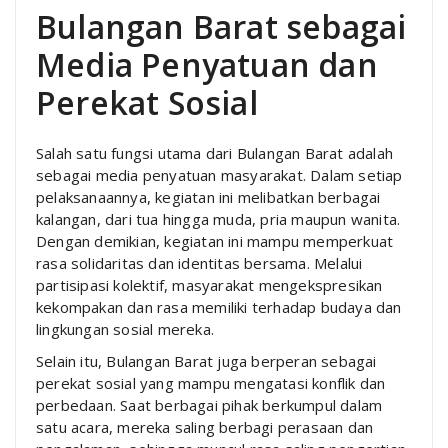
Bulangan Barat sebagai
Media Penyatuan dan
Perekat Sosial
Salah satu fungsi utama dari Bulangan Barat adalah
sebagai media penyatuan masyarakat. Dalam setiap
pelaksanaannya, kegiatan ini melibatkan berbagai
kalangan, dari tua hingga muda, pria maupun wanita.
Dengan demikian, kegiatan ini mampu memperkuat
rasa solidaritas dan identitas bersama. Melalui
partisipasi kolektif, masyarakat mengekspresikan
kekompakan dan rasa memiliki terhadap budaya dan
lingkungan sosial mereka.
Selain itu, Bulangan Barat juga berperan sebagai
perekat sosial yang mampu mengatasi konflik dan
perbedaan. Saat berbagai pihak berkumpul dalam
satu acara, mereka saling berbagi perasaan dan