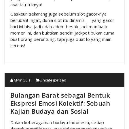
asal tau triknya!
Gaskeun sekarang juga sebelum slot gacor-nya
berubah! Ingat, dunia slot itu dinamis — yang gacor
hari ini bisa jadi udah adem besok. Jadi manfaatin
momen ini, dan buktikan sendiri jackpot bukan cuma
buat orang beruntung, tapi juga buat lo yang main
cerdas!
M4inG0ls
Uncategorized
Bulangan Barat sebagai Bentuk
Ekspresi Emosi Kolektif: Sebuah
Kajian Budaya dan Sosial
Dalam keberagaman budaya Indonesia, setiap
daerah memiliki cara khas dalam mengekspresikan