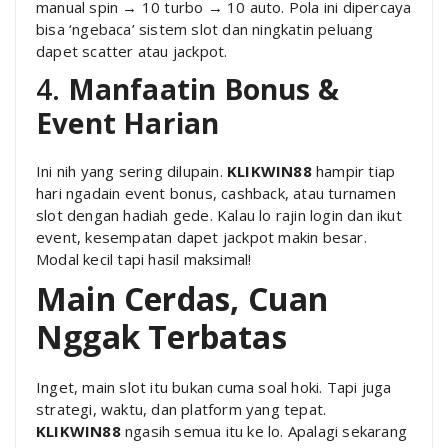
manual spin → 10 turbo → 10 auto. Pola ini dipercaya
bisa ‘ngebaca’ sistem slot dan ningkatin peluang
dapet scatter atau jackpot.
4.
Manfaatin Bonus &
Event Harian
Ini nih yang sering dilupain.
KLIKWIN88
hampir tiap
hari ngadain event bonus, cashback, atau turnamen
slot dengan hadiah gede. Kalau lo rajin login dan ikut
event, kesempatan dapet jackpot makin besar.
Modal kecil tapi hasil maksimal!
Main Cerdas, Cuan
Nggak Terbatas
Inget, main slot itu bukan cuma soal hoki. Tapi juga
strategi, waktu, dan platform yang tepat.
KLIKWIN88
ngasih semua itu ke lo. Apalagi sekarang