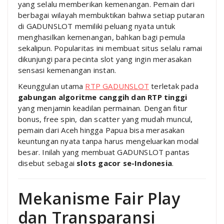
yang selalu memberikan kemenangan. Pemain dari
berbagai wilayah membuktikan bahwa setiap putaran
di GADUNSLOT memiliki peluang nyata untuk
menghasilkan kemenangan, bahkan bagi pemula
sekalipun. Popularitas ini membuat situs selalu ramai
dikunjungi para pecinta slot yang ingin merasakan
sensasi kemenangan instan.
Keunggulan utama
RTP GADUNSLOT
terletak pada
gabungan algoritme canggih dan RTP tinggi
yang menjamin keadilan permainan. Dengan fitur
bonus, free spin, dan scatter yang mudah muncul,
pemain dari Aceh hingga Papua bisa merasakan
keuntungan nyata tanpa harus mengeluarkan modal
besar. Inilah yang membuat GADUNSLOT pantas
disebut sebagai
slots gacor se-Indonesia
.
Mekanisme Fair Play
dan Transparansi