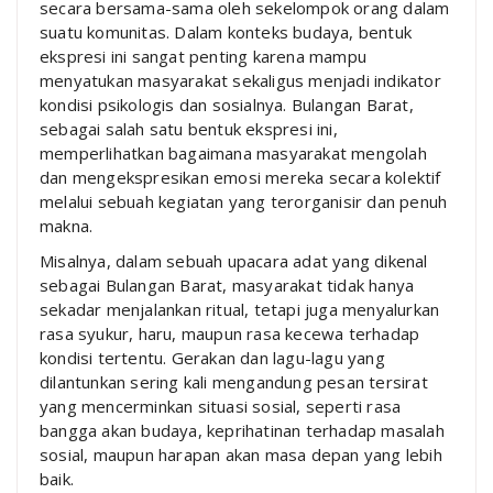
secara bersama-sama oleh sekelompok orang dalam
suatu komunitas. Dalam konteks budaya, bentuk
ekspresi ini sangat penting karena mampu
menyatukan masyarakat sekaligus menjadi indikator
kondisi psikologis dan sosialnya. Bulangan Barat,
sebagai salah satu bentuk ekspresi ini,
memperlihatkan bagaimana masyarakat mengolah
dan mengekspresikan emosi mereka secara kolektif
melalui sebuah kegiatan yang terorganisir dan penuh
makna.
Misalnya, dalam sebuah upacara adat yang dikenal
sebagai Bulangan Barat, masyarakat tidak hanya
sekadar menjalankan ritual, tetapi juga menyalurkan
rasa syukur, haru, maupun rasa kecewa terhadap
kondisi tertentu. Gerakan dan lagu-lagu yang
dilantunkan sering kali mengandung pesan tersirat
yang mencerminkan situasi sosial, seperti rasa
bangga akan budaya, keprihatinan terhadap masalah
sosial, maupun harapan akan masa depan yang lebih
baik.