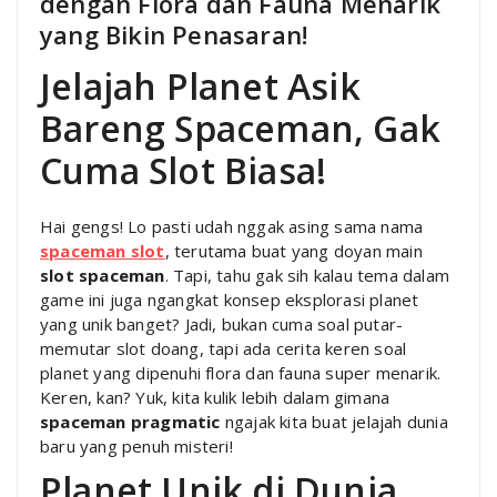
dengan Flora dan Fauna Menarik
yang Bikin Penasaran!
Jelajah Planet Asik
Bareng Spaceman, Gak
Cuma Slot Biasa!
Hai gengs! Lo pasti udah nggak asing sama nama
spaceman slot
, terutama buat yang doyan main
slot spaceman
. Tapi, tahu gak sih kalau tema dalam
game ini juga ngangkat konsep eksplorasi planet
yang unik banget? Jadi, bukan cuma soal putar-
memutar slot doang, tapi ada cerita keren soal
planet yang dipenuhi flora dan fauna super menarik.
Keren, kan? Yuk, kita kulik lebih dalam gimana
spaceman pragmatic
ngajak kita buat jelajah dunia
baru yang penuh misteri!
Planet Unik di Dunia