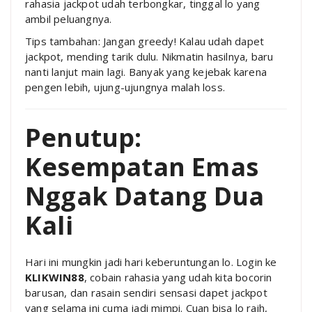
rahasia jackpot udah terbongkar, tinggal lo yang
ambil peluangnya.
Tips tambahan: Jangan greedy! Kalau udah dapet
jackpot, mending tarik dulu. Nikmatin hasilnya, baru
nanti lanjut main lagi. Banyak yang kejebak karena
pengen lebih, ujung-ujungnya malah loss.
Penutup:
Kesempatan Emas
Nggak Datang Dua
Kali
Hari ini mungkin jadi hari keberuntungan lo. Login ke
KLIKWIN88
, cobain rahasia yang udah kita bocorin
barusan, dan rasain sendiri sensasi dapet jackpot
yang selama ini cuma jadi mimpi. Cuan bisa lo raih,