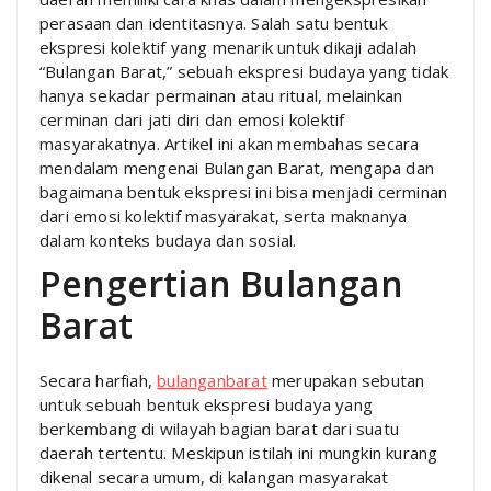
perasaan dan identitasnya. Salah satu bentuk
ekspresi kolektif yang menarik untuk dikaji adalah
“Bulangan Barat,” sebuah ekspresi budaya yang tidak
hanya sekadar permainan atau ritual, melainkan
cerminan dari jati diri dan emosi kolektif
masyarakatnya. Artikel ini akan membahas secara
mendalam mengenai Bulangan Barat, mengapa dan
bagaimana bentuk ekspresi ini bisa menjadi cerminan
dari emosi kolektif masyarakat, serta maknanya
dalam konteks budaya dan sosial.
Pengertian Bulangan
Barat
Secara harfiah,
bulanganbarat
merupakan sebutan
untuk sebuah bentuk ekspresi budaya yang
berkembang di wilayah bagian barat dari suatu
daerah tertentu. Meskipun istilah ini mungkin kurang
dikenal secara umum, di kalangan masyarakat