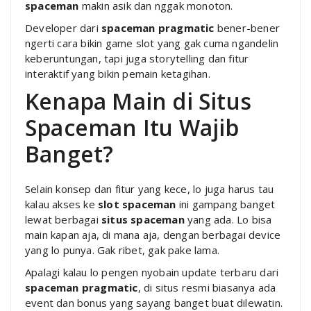
spaceman
makin asik dan nggak monoton.
Developer dari
spaceman pragmatic
bener-bener
ngerti cara bikin game slot yang gak cuma ngandelin
keberuntungan, tapi juga storytelling dan fitur
interaktif yang bikin pemain ketagihan.
Kenapa Main di Situs
Spaceman Itu Wajib
Banget?
Selain konsep dan fitur yang kece, lo juga harus tau
kalau akses ke
slot spaceman
ini gampang banget
lewat berbagai
situs spaceman
yang ada. Lo bisa
main kapan aja, di mana aja, dengan berbagai device
yang lo punya. Gak ribet, gak pake lama.
Apalagi kalau lo pengen nyobain update terbaru dari
spaceman pragmatic
, di situs resmi biasanya ada
event dan bonus yang sayang banget buat dilewatin.