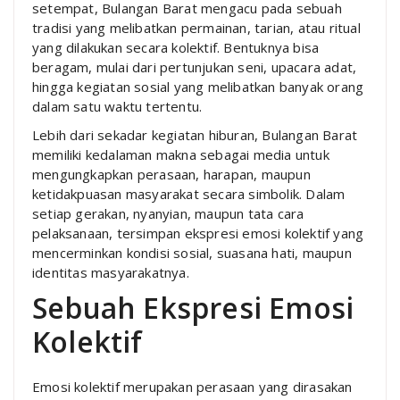
setempat, Bulangan Barat mengacu pada sebuah
tradisi yang melibatkan permainan, tarian, atau ritual
yang dilakukan secara kolektif. Bentuknya bisa
beragam, mulai dari pertunjukan seni, upacara adat,
hingga kegiatan sosial yang melibatkan banyak orang
dalam satu waktu tertentu.
Lebih dari sekadar kegiatan hiburan, Bulangan Barat
memiliki kedalaman makna sebagai media untuk
mengungkapkan perasaan, harapan, maupun
ketidakpuasan masyarakat secara simbolik. Dalam
setiap gerakan, nyanyian, maupun tata cara
pelaksanaan, tersimpan ekspresi emosi kolektif yang
mencerminkan kondisi sosial, suasana hati, maupun
identitas masyarakatnya.
Sebuah Ekspresi Emosi
Kolektif
Emosi kolektif merupakan perasaan yang dirasakan