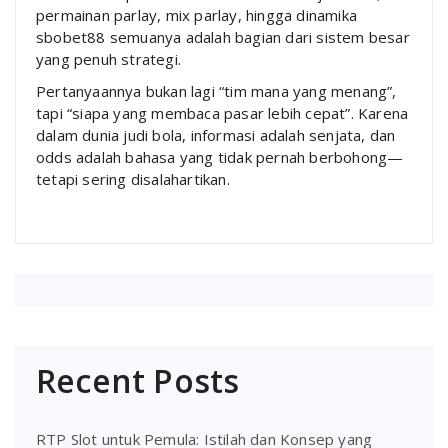
permainan parlay, mix parlay, hingga dinamika
sbobet88 semuanya adalah bagian dari sistem besar
yang penuh strategi.
Pertanyaannya bukan lagi “tim mana yang menang”,
tapi “siapa yang membaca pasar lebih cepat”. Karena
dalam dunia judi bola, informasi adalah senjata, dan
odds adalah bahasa yang tidak pernah berbohong—
tetapi sering disalahartikan.
Recent Posts
RTP Slot untuk Pemula: Istilah dan Konsep yang