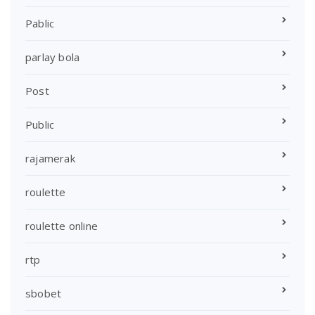
Pablic
parlay bola
Post
Public
rajamerak
roulette
roulette online
rtp
sbobet