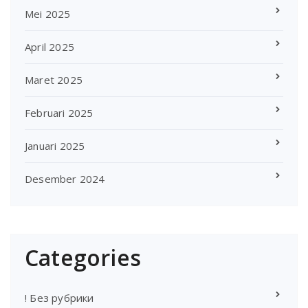
Mei 2025
April 2025
Maret 2025
Februari 2025
Januari 2025
Desember 2024
Categories
! Без рубрики