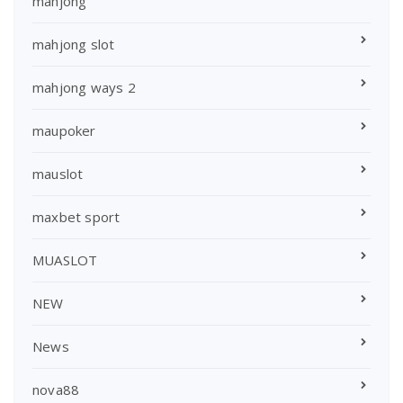
mahjong
mahjong slot
mahjong ways 2
maupoker
mauslot
maxbet sport
MUASLOT
NEW
News
nova88