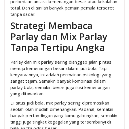
perbedaan antara kemenangan besar atau kekalahan
total. Dan di sinilah banyak pemain pemula terseret
tanpa sadar.
Strategi Membaca
Parlay dan Mix Parlay
Tanpa Tertipu Angka
Parlay dan mix parlay sering dianggap jalan pintas
menuju kemenangan besar dalam judi bola. Tapi
kenyataannya, ini adalah permainan psikologi yang
sangat tajam. Semakin banyak kombinasi dalam
parlay bola, semakin besar juga ilusi kemenangan
yang ditawarkan.
Di situs judi bola, mix parlay sering dipromosikan
seolah-olah mudah dimenangkan. Padahal, semakin
banyak pertandingan yang kamu gabungkan, semakin
tinggi juga tingkat kegagalan yang tersembunyi di
balik angka odds besar.