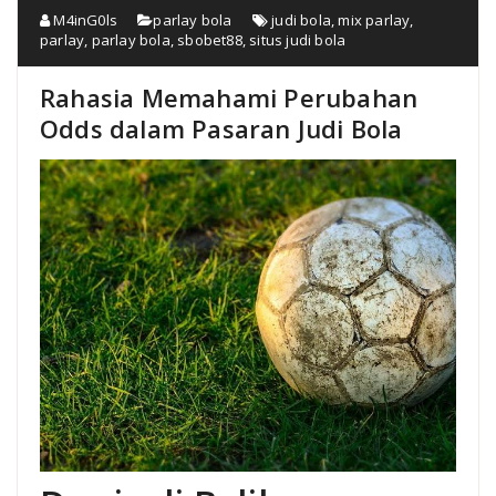
M4inG0ls
parlay bola
judi bola
,
mix parlay
,
parlay
,
parlay bola
,
sbobet88
,
situs judi bola
Rahasia Memahami Perubahan
Odds dalam Pasaran Judi Bola