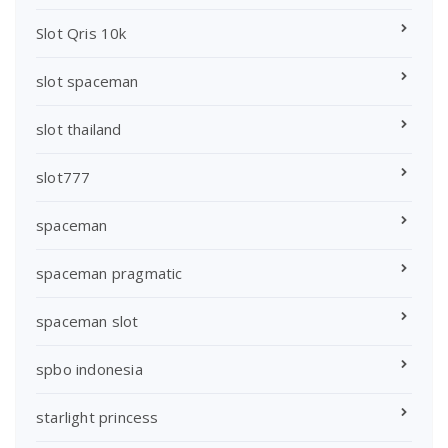
Slot Qris 10k
slot spaceman
slot thailand
slot777
spaceman
spaceman pragmatic
spaceman slot
spbo indonesia
starlight princess