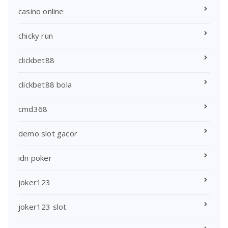
casino online
chicky run
clickbet88
clickbet88 bola
cmd368
demo slot gacor
idn poker
joker123
joker123 slot