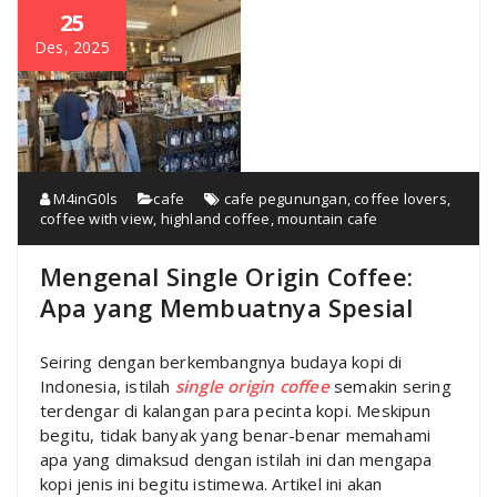
25
Des, 2025
M4inG0ls
cafe
cafe pegunungan
,
coffee lovers
,
coffee with view
,
highland coffee
,
mountain cafe
Mengenal Single Origin Coffee:
Apa yang Membuatnya Spesial
Seiring dengan berkembangnya budaya kopi di
Indonesia, istilah
single origin coffee
semakin sering
terdengar di kalangan para pecinta kopi. Meskipun
begitu, tidak banyak yang benar-benar memahami
apa yang dimaksud dengan istilah ini dan mengapa
kopi jenis ini begitu istimewa. Artikel ini akan