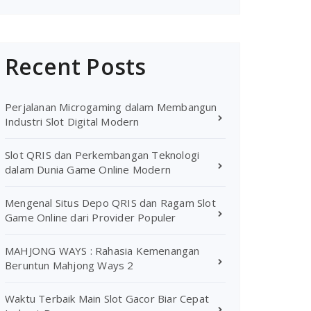
Recent Posts
Perjalanan Microgaming dalam Membangun
Industri Slot Digital Modern
Slot QRIS dan Perkembangan Teknologi
dalam Dunia Game Online Modern
Mengenal Situs Depo QRIS dan Ragam Slot
Game Online dari Provider Populer
MAHJONG WAYS : Rahasia Kemenangan
Beruntun Mahjong Ways 2
Waktu Terbaik Main Slot Gacor Biar Cepat