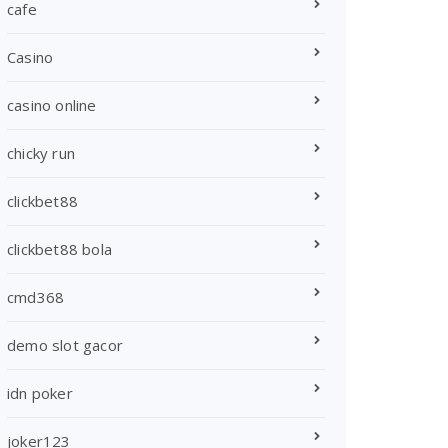
cafe
Casino
casino online
chicky run
clickbet88
clickbet88 bola
cmd368
demo slot gacor
idn poker
joker123