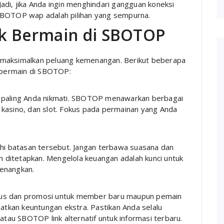
adi, jika Anda ingin menghindari gangguan koneksi
SBOTOP wap adalah pilihan yang sempurna.
tuk Bermain di SBOTOP
emaksimalkan peluang kemenangan. Berikut beberapa
t bermain di SBOTOP:
au paling Anda nikmati. SBOTOP menawarkan berbagai
n kasino, dan slot. Fokus pada permainan yang Anda
hi batasan tersebut. Jangan terbawa suasana dan
h ditetapkan. Mengelola keuangan adalah kunci untuk
enangkan.
us dan promosi untuk member baru maupun pemain
atkan keuntungan ekstra. Pastikan Anda selalu
tau SBOTOP link alternatif untuk informasi terbaru.