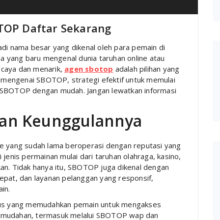
OTOP Daftar Sekarang
adi nama besar yang dikenal oleh para pemain di
da yang baru mengenal dunia taruhan online atau
rcaya dan menarik,
agen sbotop
adalah pilihan yang
il mengenai SBOTOP, strategi efektif untuk memulai
r SBOTOP dengan mudah. Jangan lewatkan informasi
an Keunggulannya
ne yang sudah lama beroperasi dengan reputasi yang
 jenis permainan mulai dari taruhan olahraga, kasino,
an. Tidak hanya itu, SBOTOP juga dikenal dengan
epat, dan layanan pelanggan yang responsif,
in.
itus yang memudahkan pemain untuk mengakses
kemudahan, termasuk melalui SBOTOP wap dan