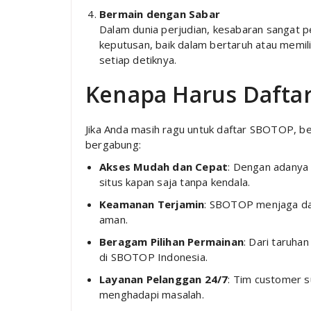
Bermain dengan Sabar
Dalam dunia perjudian, kesabaran sangat p
keputusan, baik dalam bertaruh atau memil
setiap detiknya.
Kenapa Harus Dafta
Jika Anda masih ragu untuk daftar SBOTOP, b
bergabung:
Akses Mudah dan Cepat
: Dengan adanya
situs kapan saja tanpa kendala.
Keamanan Terjamin
: SBOTOP menjaga dat
aman.
Beragam Pilihan Permainan
: Dari taruha
di SBOTOP Indonesia.
Layanan Pelanggan 24/7
: Tim customer s
menghadapi masalah.