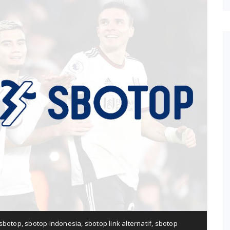
sbotop
,
sbotop indonesia
,
sbotop link alternatif
,
sbotop