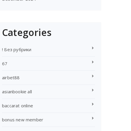
Categories
! Без рубрики
67
airbet88
asianbookie all
baccarat online
bonus new member