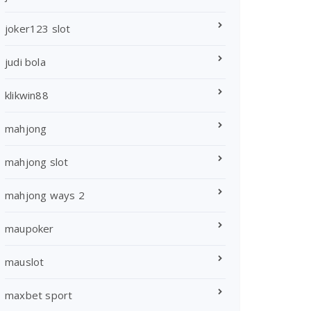
joker123 slot
judi bola
klikwin88
mahjong
mahjong slot
mahjong ways 2
maupoker
mauslot
maxbet sport