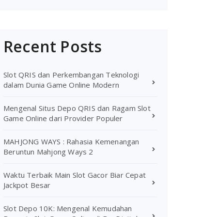
Recent Posts
Slot QRIS dan Perkembangan Teknologi
dalam Dunia Game Online Modern
Mengenal Situs Depo QRIS dan Ragam Slot
Game Online dari Provider Populer
MAHJONG WAYS : Rahasia Kemenangan
Beruntun Mahjong Ways 2
Waktu Terbaik Main Slot Gacor Biar Cepat
Jackpot Besar
Slot Depo 10K: Mengenal Kemudahan