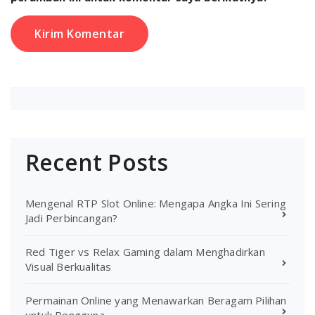
Recent Posts
Mengenal RTP Slot Online: Mengapa Angka Ini Sering
Jadi Perbincangan?
Red Tiger vs Relax Gaming dalam Menghadirkan
Visual Berkualitas
Permainan Online yang Menawarkan Beragam Pilihan