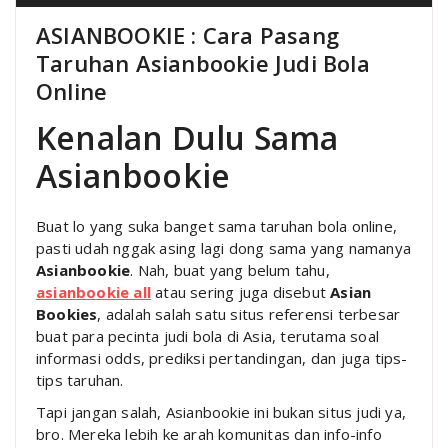
ASIANBOOKIE : Cara Pasang
Taruhan Asianbookie Judi Bola
Online
Kenalan Dulu Sama
Asianbookie
Buat lo yang suka banget sama taruhan bola online,
pasti udah nggak asing lagi dong sama yang namanya
Asianbookie
. Nah, buat yang belum tahu,
asianbookie all
atau sering juga disebut
Asian
Bookies
, adalah salah satu situs referensi terbesar
buat para pecinta judi bola di Asia, terutama soal
informasi odds, prediksi pertandingan, dan juga tips-
tips taruhan.
Tapi jangan salah, Asianbookie ini bukan situs judi ya,
bro. Mereka lebih ke arah komunitas dan info-info