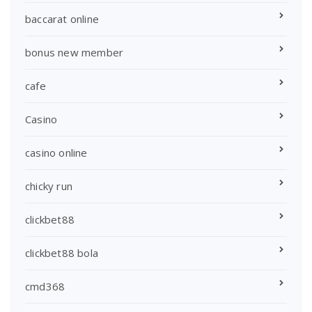
baccarat online
bonus new member
cafe
Casino
casino online
chicky run
clickbet88
clickbet88 bola
cmd368