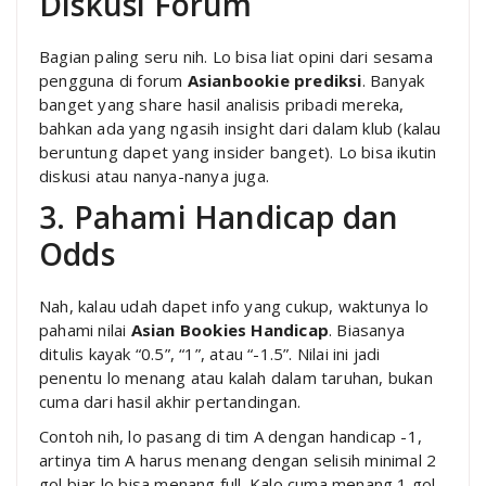
Diskusi Forum
Bagian paling seru nih. Lo bisa liat opini dari sesama
pengguna di forum
Asianbookie prediksi
. Banyak
banget yang share hasil analisis pribadi mereka,
bahkan ada yang ngasih insight dari dalam klub (kalau
beruntung dapet yang insider banget). Lo bisa ikutin
diskusi atau nanya-nanya juga.
3. Pahami Handicap dan
Odds
Nah, kalau udah dapet info yang cukup, waktunya lo
pahami nilai
Asian Bookies Handicap
. Biasanya
ditulis kayak “0.5”, “1”, atau “-1.5”. Nilai ini jadi
penentu lo menang atau kalah dalam taruhan, bukan
cuma dari hasil akhir pertandingan.
Contoh nih, lo pasang di tim A dengan handicap -1,
artinya tim A harus menang dengan selisih minimal 2
gol biar lo bisa menang full. Kalo cuma menang 1 gol,