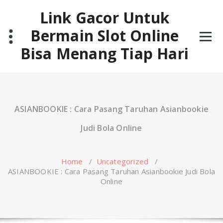
Skip
Link Gacor Untuk
to
content
Bermain Slot Online
Bisa Menang Tiap Hari
ASIANBOOKIE : Cara Pasang Taruhan Asianbookie
Judi Bola Online
Home
/
Uncategorized
/
ASIANBOOKIE : Cara Pasang Taruhan Asianbookie Judi Bola
Online