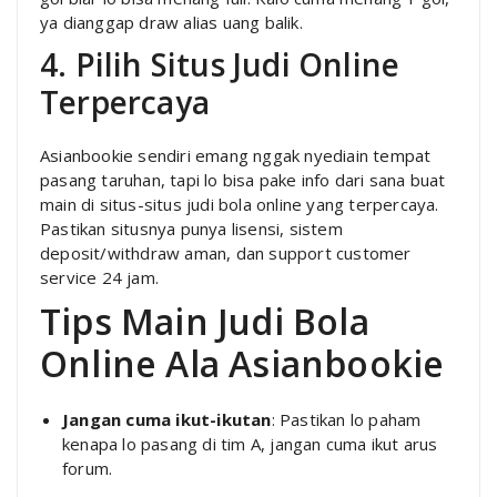
ya dianggap draw alias uang balik.
4. Pilih Situs Judi Online
Terpercaya
Asianbookie sendiri emang nggak nyediain tempat
pasang taruhan, tapi lo bisa pake info dari sana buat
main di situs-situs judi bola online yang terpercaya.
Pastikan situsnya punya lisensi, sistem
deposit/withdraw aman, dan support customer
service 24 jam.
Tips Main Judi Bola
Online Ala Asianbookie
Jangan cuma ikut-ikutan
: Pastikan lo paham
kenapa lo pasang di tim A, jangan cuma ikut arus
forum.