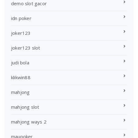
demo slot gacor
idn poker
joker123
joker123 slot
judi bola
klikwin88
mahjong
mahjong slot
mahjong ways 2
maupoker