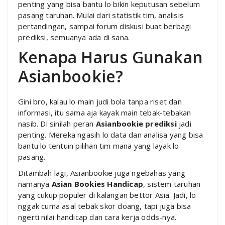
penting yang bisa bantu lo bikin keputusan sebelum
pasang taruhan. Mulai dari statistik tim, analisis
pertandingan, sampai forum diskusi buat berbagi
prediksi, semuanya ada di sana.
Kenapa Harus Gunakan
Asianbookie?
Gini bro, kalau lo main judi bola tanpa riset dan
informasi, itu sama aja kayak main tebak-tebakan
nasib. Di sinilah peran
Asianbookie prediksi
jadi
penting. Mereka ngasih lo data dan analisa yang bisa
bantu lo tentuin pilihan tim mana yang layak lo
pasang.
Ditambah lagi, Asianbookie juga ngebahas yang
namanya
Asian Bookies Handicap
, sistem taruhan
yang cukup populer di kalangan bettor Asia. Jadi, lo
nggak cuma asal tebak skor doang, tapi juga bisa
ngerti nilai handicap dan cara kerja odds-nya.