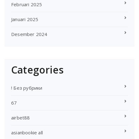
Februari 2025
Januari 2025
Desember 2024
Categories
! Без рубрики
67
airbet88
asianbookie all