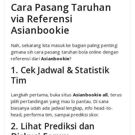
Cara Pasang Taruhan
via Referensi
Asianbookie
Nah, sekarang kita masuk ke bagian paling penting:
gimana sih cara pasang taruhan bola online dengan
referensi dari
Asianbookie
?
1. Cek Jadwal & Statistik
Tim
Langkah pertama, buka situs
Asianbookie all
, terus
pilih pertandingan yang mau lo pantau. Di sana
biasanya udah ada jadwal lengkap, info head-to-
head, performa tim, sampai prediksi skor.
2. Lihat Prediksi dan