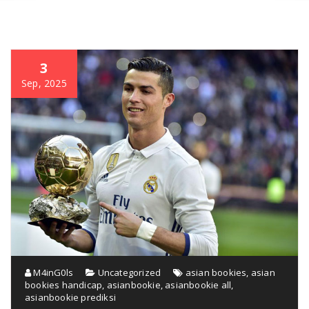
3
Sep, 2025
M4inG0ls
Uncategorized
asian bookies
,
asian
bookies handicap
,
asianbookie
,
asianbookie all
,
asianbookie prediksi