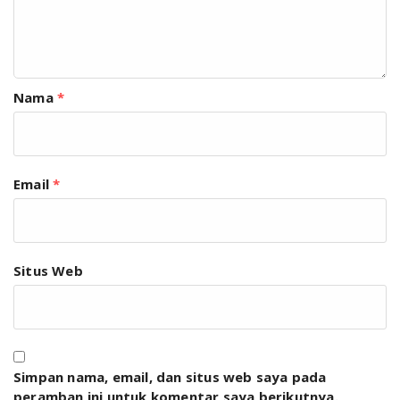
Nama
*
Email
*
Situs Web
Simpan nama, email, dan situs web saya pada
peramban ini untuk komentar saya berikutnya.