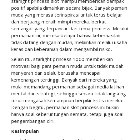
starlight princess slot mampu memberikan dampak
positif apabila dimainkan secara bijak. Banyak pemain
muda yang merasa terinspirasi untuk terus belajar
dan berjuang meraih mimpi mereka, berkat
semangat yang terpancar dari tema princess. Melalui
permainan ini, mereka belajar bahwa keberhasilan
tidak datang dengan mudah, melainkan melalui usaha
keras dan keberanian dalam mengambil risiko.
Selain itu, starlight princess 1000 memberikan
motivasi bagi para pemain muda untuk tidak mudah
menyerah dan selalu berusaha mencapai
kemenangan tertinggi. Banyak dari mereka yang
mulai memandang permainan sebagai media latihan
mental dan strategi, sehingga secara tidak langsung
turut mengasah kemampuan berpikir kritis mereka.
Dengan begitu, permainan slot princess ini bukan
hanya soal keberuntungan semata, tetapi juga soal
pengembangan diri.
Kesimpulan