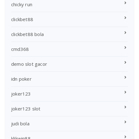
chicky run
clickbet88
clickbet88 bola
cmd368
demo slot gacor
idn poker
joker123
joker123 slot
judi bola
klikwin88