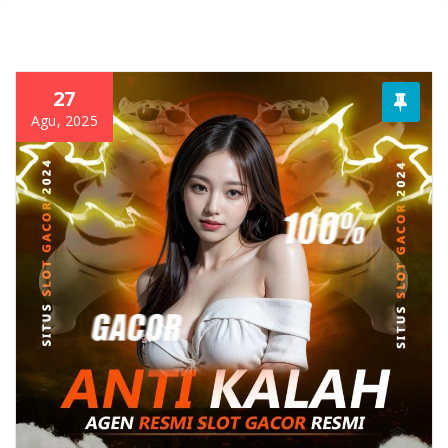
27
Agu, 2025