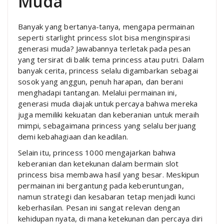
Muda
Banyak yang bertanya-tanya, mengapa permainan
seperti starlight princess slot bisa menginspirasi
generasi muda? Jawabannya terletak pada pesan
yang tersirat di balik tema princess atau putri. Dalam
banyak cerita, princess selalu digambarkan sebagai
sosok yang anggun, penuh harapan, dan berani
menghadapi tantangan. Melalui permainan ini,
generasi muda diajak untuk percaya bahwa mereka
juga memiliki kekuatan dan keberanian untuk meraih
mimpi, sebagaimana princess yang selalu berjuang
demi kebahagiaan dan keadilan.
Selain itu, princess 1000 mengajarkan bahwa
keberanian dan ketekunan dalam bermain slot
princess bisa membawa hasil yang besar. Meskipun
permainan ini bergantung pada keberuntungan,
namun strategi dan kesabaran tetap menjadi kunci
keberhasilan. Pesan ini sangat relevan dengan
kehidupan nyata, di mana ketekunan dan percaya diri