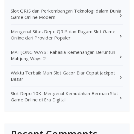
Slot QRIS dan Perkembangan Teknologi dalam Dunia
Game Online Modern
Mengenal Situs Depo QRIS dan Ragam Slot Game
Online dari Provider Populer
MAHJONG WAYS : Rahasia Kemenangan Beruntun
Mahjong Ways 2
Waktu Terbaik Main Slot Gacor Biar Cepat Jackpot
Besar
Slot Depo 10K: Mengenal Kemudahan Bermain Slot
Game Online di Era Digital
Recent Comments