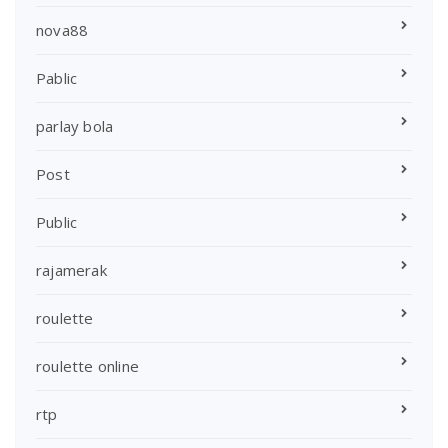
nova88
Pablic
parlay bola
Post
Public
rajamerak
roulette
roulette online
rtp