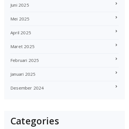
Juni 2025
Mei 2025
April 2025
Maret 2025
Februari 2025
Januari 2025
Desember 2024
Categories