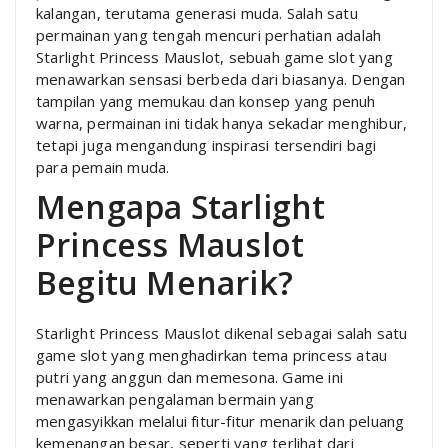
kalangan, terutama generasi muda. Salah satu
permainan yang tengah mencuri perhatian adalah
Starlight Princess Mauslot, sebuah game slot yang
menawarkan sensasi berbeda dari biasanya. Dengan
tampilan yang memukau dan konsep yang penuh
warna, permainan ini tidak hanya sekadar menghibur,
tetapi juga mengandung inspirasi tersendiri bagi
para pemain muda.
Mengapa Starlight
Princess Mauslot
Begitu Menarik?
Starlight Princess Mauslot dikenal sebagai salah satu
game slot yang menghadirkan tema princess atau
putri yang anggun dan memesona. Game ini
menawarkan pengalaman bermain yang
mengasyikkan melalui fitur-fitur menarik dan peluang
kemenangan besar, seperti yang terlihat dari