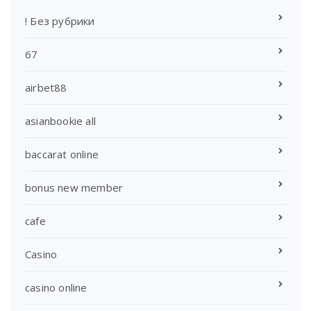
! Без рубрики
67
airbet88
asianbookie all
baccarat online
bonus new member
cafe
Casino
casino online