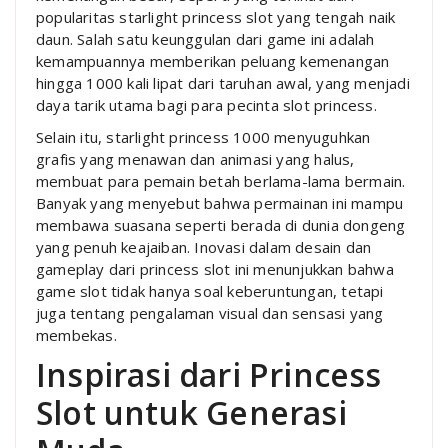
popularitas starlight princess slot yang tengah naik
daun. Salah satu keunggulan dari game ini adalah
kemampuannya memberikan peluang kemenangan
hingga 1000 kali lipat dari taruhan awal, yang menjadi
daya tarik utama bagi para pecinta slot princess.
Selain itu, starlight princess 1000 menyuguhkan
grafis yang menawan dan animasi yang halus,
membuat para pemain betah berlama-lama bermain.
Banyak yang menyebut bahwa permainan ini mampu
membawa suasana seperti berada di dunia dongeng
yang penuh keajaiban. Inovasi dalam desain dan
gameplay dari princess slot ini menunjukkan bahwa
game slot tidak hanya soal keberuntungan, tetapi
juga tentang pengalaman visual dan sensasi yang
membekas.
Inspirasi dari Princess
Slot untuk Generasi