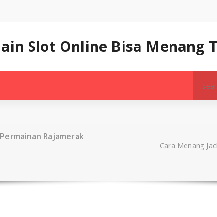
ain Slot Online Bisa Menang T
Search
for:
 Permainan Rajamerak
Cara Menang Jac