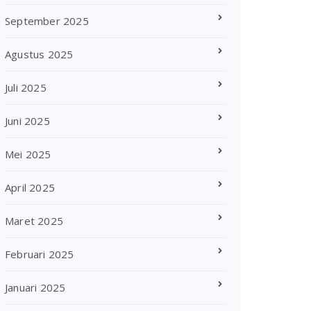
September 2025
Agustus 2025
Juli 2025
Juni 2025
Mei 2025
April 2025
Maret 2025
Februari 2025
Januari 2025