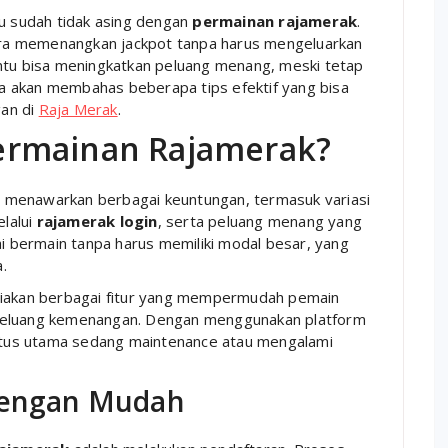
tu sudah tidak asing dengan
permainan rajamerak
.
ra memenangkan jackpot tanpa harus mengeluarkan
entu bisa meningkatkan peluang menang, meski tetap
ita akan membahas beberapa tips efektif yang bisa
an di
Raja Merak
.
ermainan Rajamerak?
a menawarkan berbagai keuntungan, termasuk variasi
lalui
rajamerak login
, serta peluang menang yang
ai bermain tanpa harus memiliki modal besar, yang
.
akan berbagai fitur yang mempermudah pemain
 peluang kemenangan. Dengan menggunakan platform
 situs utama sedang maintenance atau mengalami
 dengan Mudah