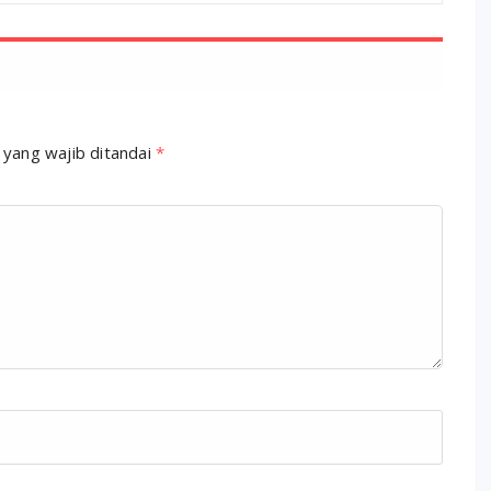
 yang wajib ditandai
*