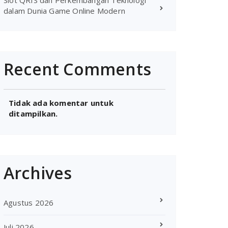
Slot QRIS dan Perkembangan Teknologi
dalam Dunia Game Online Modern
Recent Comments
Tidak ada komentar untuk
ditampilkan.
Archives
Agustus 2026
Juli 2026