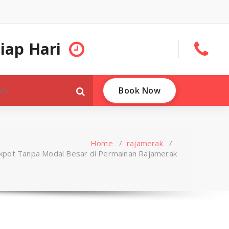
iap Hari
Book Now
Home
/
rajamerak
/
kpot Tanpa Modal Besar di Permainan Rajamerak