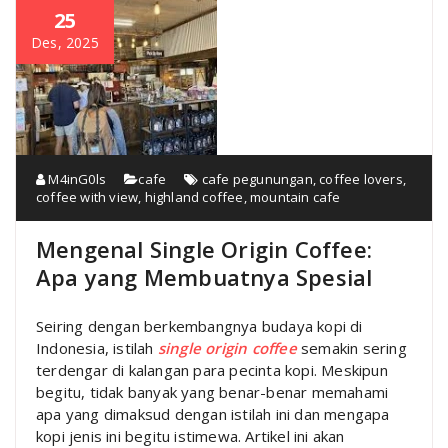
25
Des, 2025
M4inG0ls
cafe
cafe pegunungan
,
coffee lovers
,
coffee with view
,
highland coffee
,
mountain cafe
Mengenal Single Origin Coffee:
Apa yang Membuatnya Spesial
Seiring dengan berkembangnya budaya kopi di
Indonesia, istilah
single origin coffee
semakin sering
terdengar di kalangan para pecinta kopi. Meskipun
begitu, tidak banyak yang benar-benar memahami
apa yang dimaksud dengan istilah ini dan mengapa
kopi jenis ini begitu istimewa. Artikel ini akan