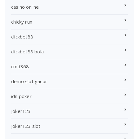
casino online
chicky run
clickbet88
clickbet88 bola
cmd368
demo slot gacor
idn poker
joker123
joker123 slot