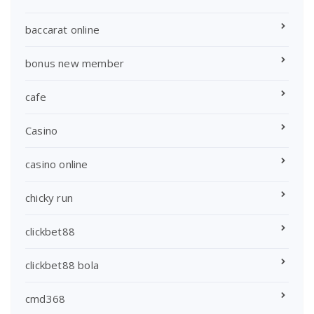
baccarat online
bonus new member
cafe
Casino
casino online
chicky run
clickbet88
clickbet88 bola
cmd368