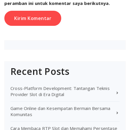
peramban ini untuk komentar saya berikutnya.
Recent Posts
Cross-Platform Development: Tantangan Teknis
Provider Slot di Era Digital
Game Online dan Kesempatan Bermain Bersama
Komunitas
Cara Membaca RTP Slot dan Memahami Persentase