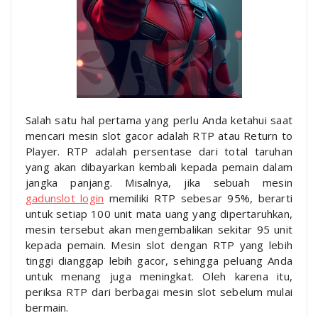
Salah satu hal pertama yang perlu Anda ketahui saat
mencari mesin slot gacor adalah RTP atau Return to
Player. RTP adalah persentase dari total taruhan
yang akan dibayarkan kembali kepada pemain dalam
jangka panjang. Misalnya, jika sebuah mesin
gadunslot login
memiliki RTP sebesar 95%, berarti
untuk setiap 100 unit mata uang yang dipertaruhkan,
mesin tersebut akan mengembalikan sekitar 95 unit
kepada pemain. Mesin slot dengan RTP yang lebih
tinggi dianggap lebih gacor, sehingga peluang Anda
untuk menang juga meningkat. Oleh karena itu,
periksa RTP dari berbagai mesin slot sebelum mulai
bermain.