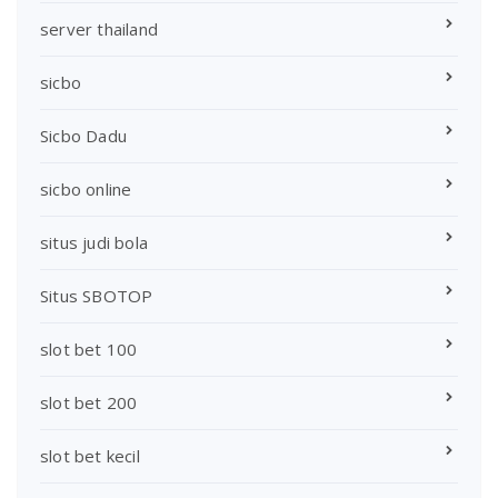
server thailand
sicbo
Sicbo Dadu
sicbo online
situs judi bola
Situs SBOTOP
slot bet 100
slot bet 200
slot bet kecil