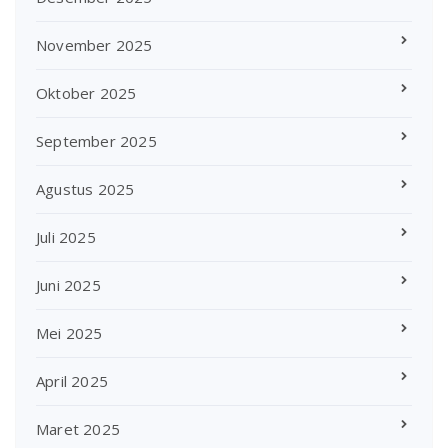
November 2025
Oktober 2025
September 2025
Agustus 2025
Juli 2025
Juni 2025
Mei 2025
April 2025
Maret 2025