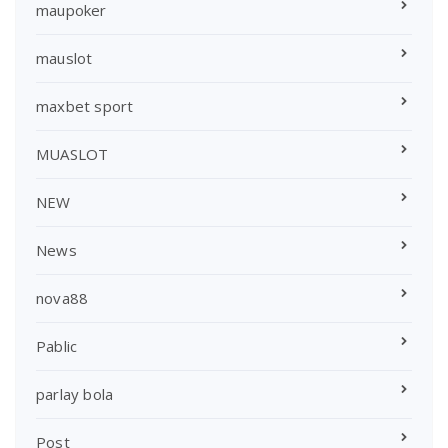
maupoker
mauslot
maxbet sport
MUASLOT
NEW
News
nova88
Pablic
parlay bola
Post