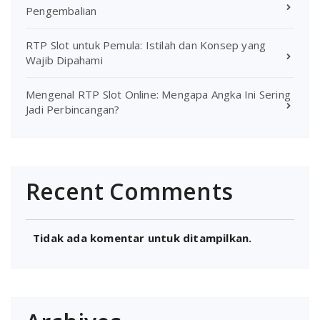
Pengembalian
RTP Slot untuk Pemula: Istilah dan Konsep yang
Wajib Dipahami
Mengenal RTP Slot Online: Mengapa Angka Ini Sering
Jadi Perbincangan?
Recent Comments
Tidak ada komentar untuk ditampilkan.