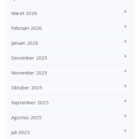
Maret 2026
Februari 2026
Januari 2026
Desember 2025
November 2025
Oktober 2025
September 2025
Agustus 2025
Juli 2025