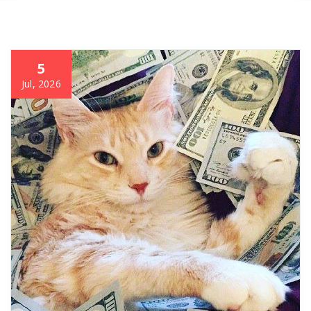
5
Jul, 2026