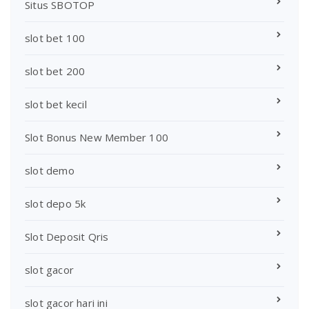
Situs SBOTOP
slot bet 100
slot bet 200
slot bet kecil
Slot Bonus New Member 100
slot demo
slot depo 5k
Slot Deposit Qris
slot gacor
slot gacor hari ini