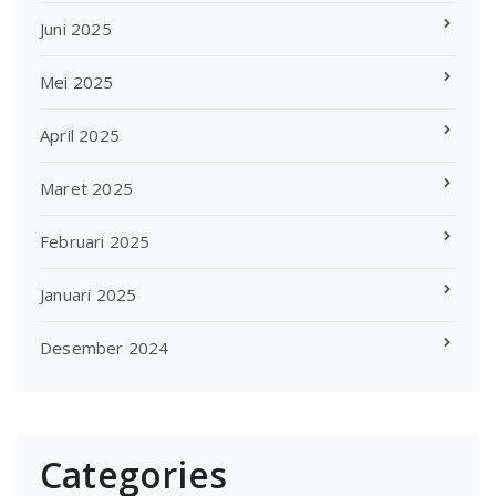
Juni 2025
Mei 2025
April 2025
Maret 2025
Februari 2025
Januari 2025
Desember 2024
Categories