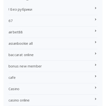
! Без рубрики
67
airbet88
asianbookie all
baccarat online
bonus new member
cafe
Casino
casino online