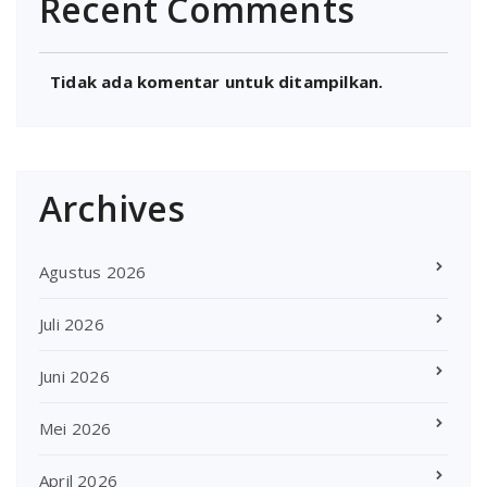
Recent Comments
Tidak ada komentar untuk ditampilkan.
Archives
Agustus 2026
Juli 2026
Juni 2026
Mei 2026
April 2026