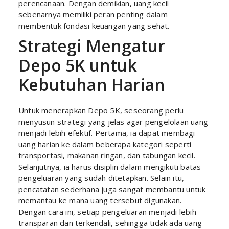
perencanaan. Dengan demikian, uang kecil
sebenarnya memiliki peran penting dalam
membentuk fondasi keuangan yang sehat.
Strategi Mengatur
Depo 5K untuk
Kebutuhan Harian
Untuk menerapkan Depo 5K, seseorang perlu
menyusun strategi yang jelas agar pengelolaan uang
menjadi lebih efektif. Pertama, ia dapat membagi
uang harian ke dalam beberapa kategori seperti
transportasi, makanan ringan, dan tabungan kecil.
Selanjutnya, ia harus disiplin dalam mengikuti batas
pengeluaran yang sudah ditetapkan. Selain itu,
pencatatan sederhana juga sangat membantu untuk
memantau ke mana uang tersebut digunakan.
Dengan cara ini, setiap pengeluaran menjadi lebih
transparan dan terkendali, sehingga tidak ada uang