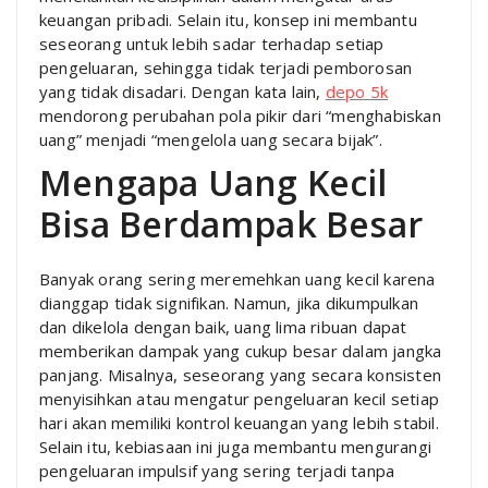
keuangan pribadi. Selain itu, konsep ini membantu
seseorang untuk lebih sadar terhadap setiap
pengeluaran, sehingga tidak terjadi pemborosan
yang tidak disadari. Dengan kata lain,
depo 5k
mendorong perubahan pola pikir dari “menghabiskan
uang” menjadi “mengelola uang secara bijak”.
Mengapa Uang Kecil
Bisa Berdampak Besar
Banyak orang sering meremehkan uang kecil karena
dianggap tidak signifikan. Namun, jika dikumpulkan
dan dikelola dengan baik, uang lima ribuan dapat
memberikan dampak yang cukup besar dalam jangka
panjang. Misalnya, seseorang yang secara konsisten
menyisihkan atau mengatur pengeluaran kecil setiap
hari akan memiliki kontrol keuangan yang lebih stabil.
Selain itu, kebiasaan ini juga membantu mengurangi
pengeluaran impulsif yang sering terjadi tanpa