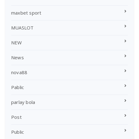
maxbet sport
MUASLOT
NEW
News
nova88
Pablic
parlay bola
Post
Public