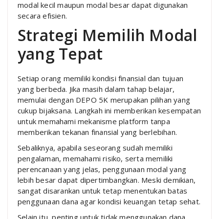
modal kecil maupun modal besar dapat digunakan
secara efisien.
Strategi Memilih Modal
yang Tepat
Setiap orang memiliki kondisi finansial dan tujuan
yang berbeda. Jika masih dalam tahap belajar,
memulai dengan DEPO 5K merupakan pilihan yang
cukup bijaksana. Langkah ini memberikan kesempatan
untuk memahami mekanisme platform tanpa
memberikan tekanan finansial yang berlebihan.
Sebaliknya, apabila seseorang sudah memiliki
pengalaman, memahami risiko, serta memiliki
perencanaan yang jelas, penggunaan modal yang
lebih besar dapat dipertimbangkan. Meski demikian,
sangat disarankan untuk tetap menentukan batas
penggunaan dana agar kondisi keuangan tetap sehat.
Selain itu, penting untuk tidak menggunakan dana