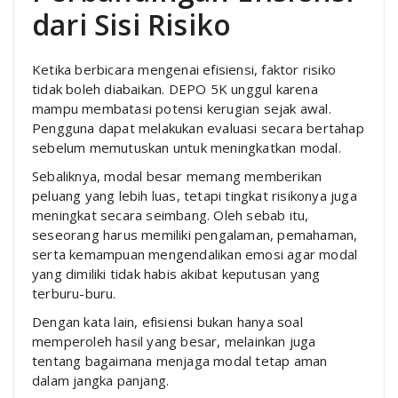
dari Sisi Risiko
Ketika berbicara mengenai efisiensi, faktor risiko
tidak boleh diabaikan. DEPO 5K unggul karena
mampu membatasi potensi kerugian sejak awal.
Pengguna dapat melakukan evaluasi secara bertahap
sebelum memutuskan untuk meningkatkan modal.
Sebaliknya, modal besar memang memberikan
peluang yang lebih luas, tetapi tingkat risikonya juga
meningkat secara seimbang. Oleh sebab itu,
seseorang harus memiliki pengalaman, pemahaman,
serta kemampuan mengendalikan emosi agar modal
yang dimiliki tidak habis akibat keputusan yang
terburu-buru.
Dengan kata lain, efisiensi bukan hanya soal
memperoleh hasil yang besar, melainkan juga
tentang bagaimana menjaga modal tetap aman
dalam jangka panjang.