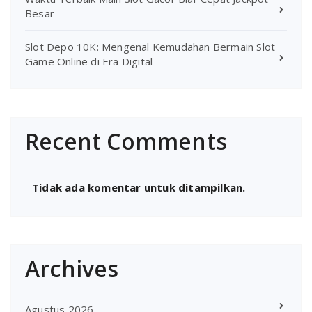
Besar
Slot Depo 10K: Mengenal Kemudahan Bermain Slot
Game Online di Era Digital
Recent Comments
Tidak ada komentar untuk ditampilkan.
Archives
Agustus 2026