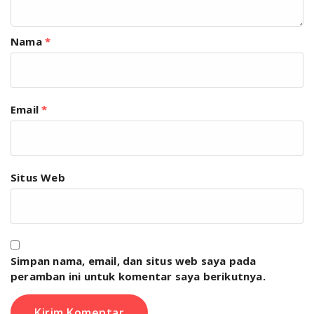
Nama
*
Email
*
Situs Web
Simpan nama, email, dan situs web saya pada
peramban ini untuk komentar saya berikutnya.