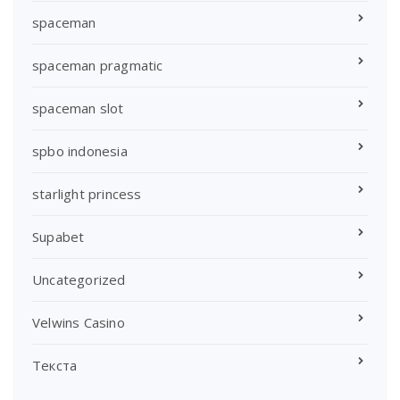
spaceman
spaceman pragmatic
spaceman slot
spbo indonesia
starlight princess
Supabet
Uncategorized
Velwins Casino
Текста