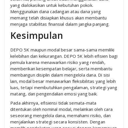
yang dialokasikan untuk kebutuhan pokok.
Menggunakan dana cadangan atau dana yang
memang telah disiapkan khusus akan membantu
menjaga stabilitas finansial dalam jangka panjang.
Kesimpulan
DEPO 5K maupun modal besar sama-sama memiliki
kelebihan dan kekurangan. DEPO 5K lebih efisien bagi
pemula karena menawarkan risiko yang rendah,
memberikan kesempatan belajar, serta membantu
membangun disiplin dalam mengelola dana. Di sisi
lain, modal besar menawarkan fleksibilitas yang lebih
luas, tetapi membutuhkan pengalaman, strategi yang
matang, dan pengendalian emosi yang baik.
Pada akhirnya, efisiensi tidak semata-mata
ditentukan oleh nominal modal, melainkan oleh cara
seseorang mengelola dana, memahami risiko, dan
menjalankan strategi secara konsisten. Dengan
memilih pendekatan yang sesuai dengan kemampuan