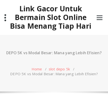
Skip
Link Gacor Untuk
to
content
Bermain Slot Online
Bisa Menang Tiap Hari
DEPO 5K vs Modal Besar: Mana yang Lebih Efisien?
Home
/
slot depo 5k
/
DEPO 5K vs Modal Besar: Mana yang Lebih Efisien?