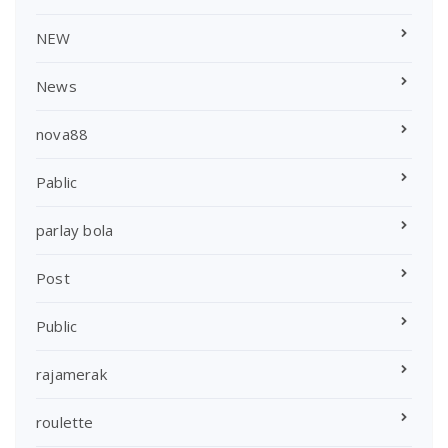
NEW
News
nova88
Pablic
parlay bola
Post
Public
rajamerak
roulette