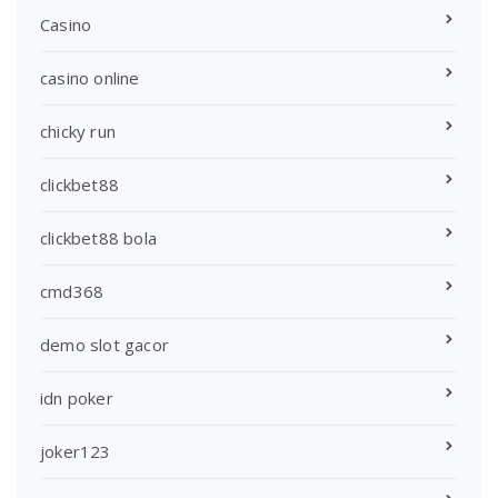
Casino
casino online
chicky run
clickbet88
clickbet88 bola
cmd368
demo slot gacor
idn poker
joker123