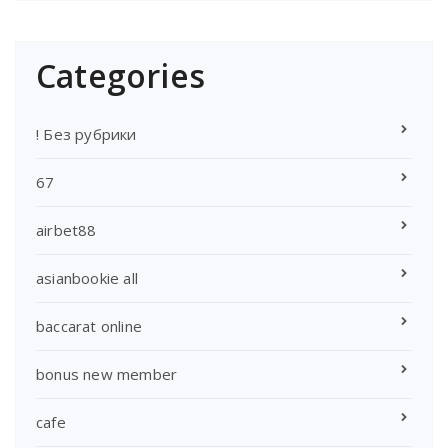
Categories
! Без рубрики
67
airbet88
asianbookie all
baccarat online
bonus new member
cafe