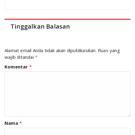
Tinggalkan Balasan
Alamat email Anda tidak akan dipublikasikan.
Ruas yang
wajib ditandai
*
Komentar
*
Nama
*