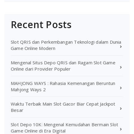
Recent Posts
Slot QRIS dan Perkembangan Teknologi dalam Dunia
Game Online Modern
Mengenal Situs Depo QRIS dan Ragam Slot Game
Online dari Provider Populer
MAHJONG WAYS : Rahasia Kemenangan Beruntun
Mahjong Ways 2
Waktu Terbaik Main Slot Gacor Biar Cepat Jackpot
Besar
Slot Depo 10K: Mengenal Kemudahan Bermain Slot
Game Online di Era Digital