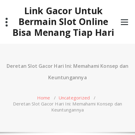
Skip
Link Gacor Untuk
to
content
Bermain Slot Online
Bisa Menang Tiap Hari
Deretan Slot Gacor Hari Ini: Memahami Konsep dan
Keuntungannya
Home
/
Uncategorized
/
Deretan Slot Gacor Hari Ini: Memahami Konsep dan
Keuntungannya