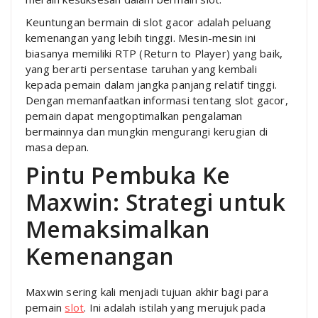
Keuntungan bermain di slot gacor adalah peluang
kemenangan yang lebih tinggi. Mesin-mesin ini
biasanya memiliki RTP (Return to Player) yang baik,
yang berarti persentase taruhan yang kembali
kepada pemain dalam jangka panjang relatif tinggi.
Dengan memanfaatkan informasi tentang slot gacor,
pemain dapat mengoptimalkan pengalaman
bermainnya dan mungkin mengurangi kerugian di
masa depan.
Pintu Pembuka Ke
Maxwin: Strategi untuk
Memaksimalkan
Kemenangan
Maxwin sering kali menjadi tujuan akhir bagi para
pemain
slot
. Ini adalah istilah yang merujuk pada