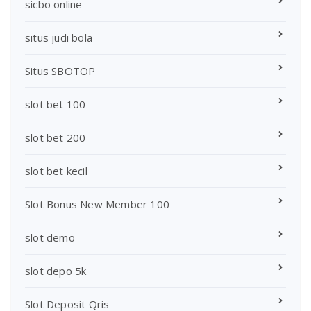
sicbo online
situs judi bola
Situs SBOTOP
slot bet 100
slot bet 200
slot bet kecil
Slot Bonus New Member 100
slot demo
slot depo 5k
Slot Deposit Qris