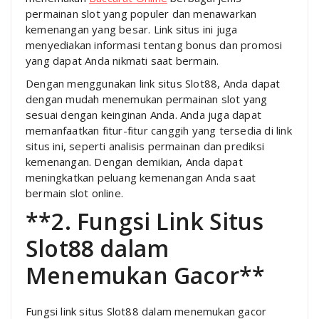
permainan slot yang populer dan menawarkan
kemenangan yang besar. Link situs ini juga
menyediakan informasi tentang bonus dan promosi
yang dapat Anda nikmati saat bermain.
Dengan menggunakan link situs Slot88, Anda dapat
dengan mudah menemukan permainan slot yang
sesuai dengan keinginan Anda. Anda juga dapat
memanfaatkan fitur-fitur canggih yang tersedia di link
situs ini, seperti analisis permainan dan prediksi
kemenangan. Dengan demikian, Anda dapat
meningkatkan peluang kemenangan Anda saat
bermain slot online.
**2. Fungsi Link Situs
Slot88 dalam
Menemukan Gacor**
Fungsi link situs Slot88 dalam menemukan gacor