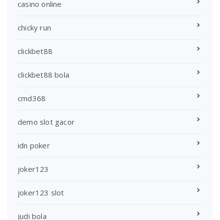
casino online
chicky run
clickbet88
clickbet88 bola
cmd368
demo slot gacor
idn poker
joker123
joker123 slot
judi bola