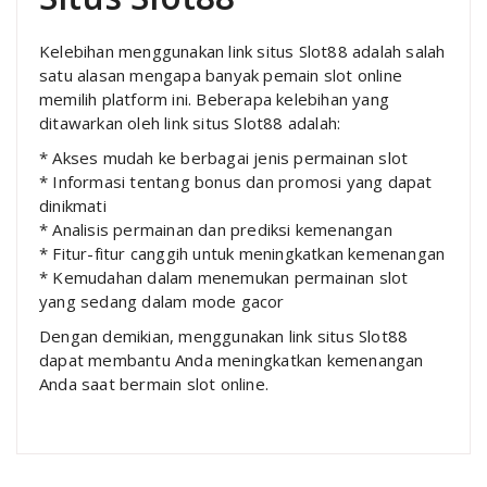
Kelebihan menggunakan link situs Slot88 adalah salah
satu alasan mengapa banyak pemain slot online
memilih platform ini. Beberapa kelebihan yang
ditawarkan oleh link situs Slot88 adalah:
* Akses mudah ke berbagai jenis permainan slot
* Informasi tentang bonus dan promosi yang dapat
dinikmati
* Analisis permainan dan prediksi kemenangan
* Fitur-fitur canggih untuk meningkatkan kemenangan
* Kemudahan dalam menemukan permainan slot
yang sedang dalam mode gacor
Dengan demikian, menggunakan link situs Slot88
dapat membantu Anda meningkatkan kemenangan
Anda saat bermain slot online.