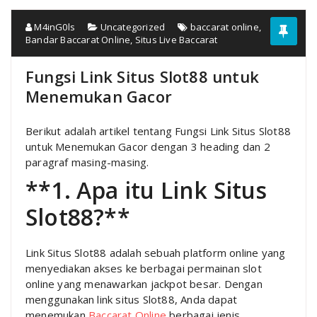
M4inG0ls
Uncategorized
baccarat online
,
Bandar Baccarat Online
,
Situs Live Baccarat
Fungsi Link Situs Slot88 untuk
Menemukan Gacor
Berikut adalah artikel tentang Fungsi Link Situs Slot88
untuk Menemukan Gacor dengan 3 heading dan 2
paragraf masing-masing.
**1. Apa itu Link Situs
Slot88?**
Link Situs Slot88 adalah sebuah platform online yang
menyediakan akses ke berbagai permainan slot
online yang menawarkan jackpot besar. Dengan
menggunakan link situs Slot88, Anda dapat
menemukan
Baccarat Online
berbagai jenis