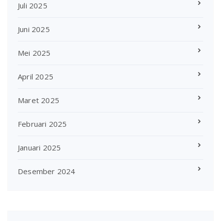
Juli 2025
Juni 2025
Mei 2025
April 2025
Maret 2025
Februari 2025
Januari 2025
Desember 2024