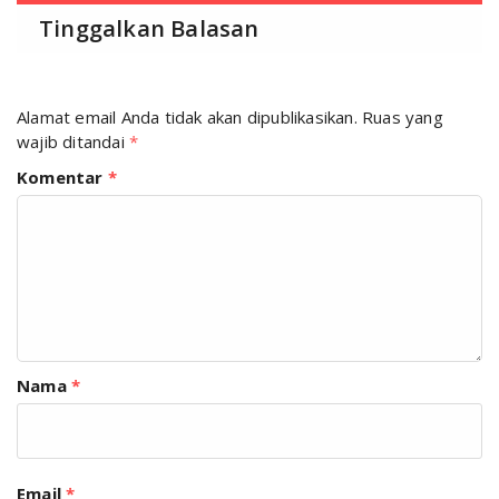
Tinggalkan Balasan
Alamat email Anda tidak akan dipublikasikan.
Ruas yang
wajib ditandai
*
Komentar
*
Nama
*
Email
*