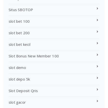
Situs SBOTOP
slot bet 100
slot bet 200
slot bet kecil
Slot Bonus New Member 100
slot demo
slot depo 5k
Slot Deposit Qris
slot gacor