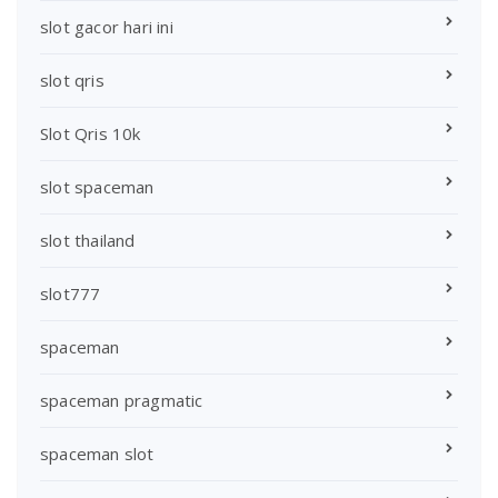
slot gacor hari ini
slot qris
Slot Qris 10k
slot spaceman
slot thailand
slot777
spaceman
spaceman pragmatic
spaceman slot