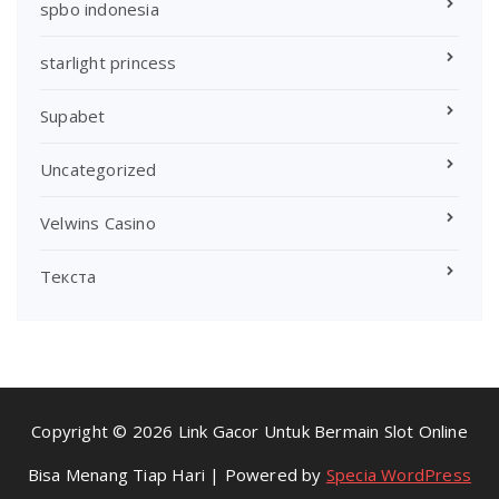
spbo indonesia
starlight princess
Supabet
Uncategorized
Velwins Casino
Текста
Copyright © 2026 Link Gacor Untuk Bermain Slot Online
Bisa Menang Tiap Hari | Powered by
Specia WordPress