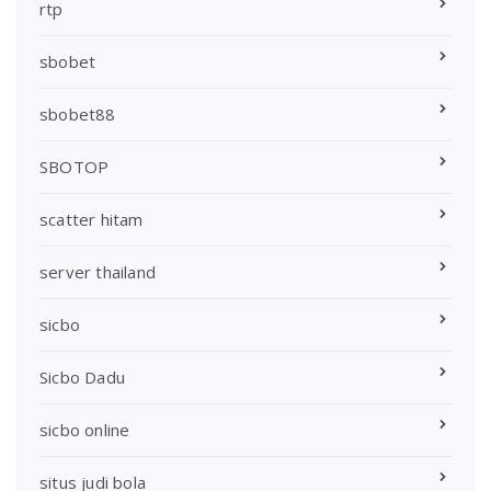
rtp
sbobet
sbobet88
SBOTOP
scatter hitam
server thailand
sicbo
Sicbo Dadu
sicbo online
situs judi bola