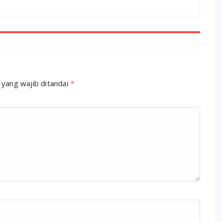
 yang wajib ditandai
*