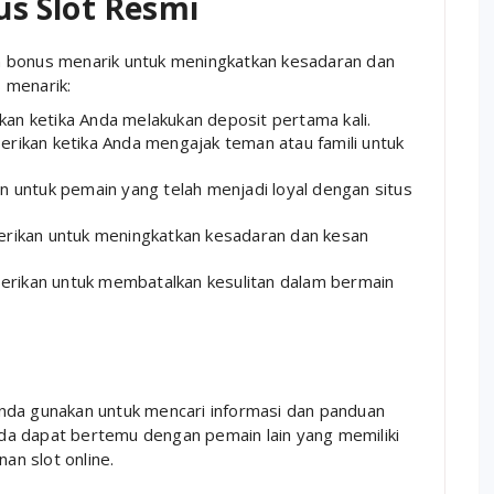
us Slot Resmi
 bonus menarik untuk meningkatkan kesadaran dan
 menarik:
kan ketika Anda melakukan deposit pertama kali.
berikan ketika Anda mengajak teman atau famili untuk
an untuk pemain yang telah menjadi loyal dengan situs
berikan untuk meningkatkan kesadaran dan kesan
berikan untuk membatalkan kesulitan dalam bermain
nda gunakan untuk mencari informasi dan panduan
Anda dapat bertemu dengan pemain lain yang memiliki
n slot online.