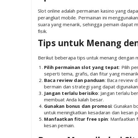
Slot online adalah permainan kasino yang dapa
perangkat mobile. Permainan ini menggunakan
suara yang menarik, sehingga pemain dapat m
fisik.
Tips untuk Menang d
Berikut beberapa tips untuk menang dengan mu
Pilih permainan slot yang tepat
: Pilih 
seperti tema, grafis, dan fitur yang menarik
Baca review dan panduan
: Baca review 
bermain dan strategi yang dapat digunakan
Jangan terlalu berisiko
: Jangan terlalu b
membuat Anda kalah besar.
Gunakan bonus dan promosi
: Gunakan b
untuk meningkatkan kesadaran dan kesan p
Manfaatkan fitur free spin
: Manfaatkan 
kesan pemain.