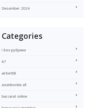
Desember 2024
Categories
! Без рубрики
67
airbet88
asianbookie all
baccarat online
bonus new member