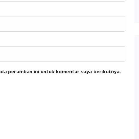
ada peramban ini untuk komentar saya berikutnya.