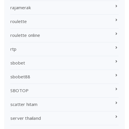
rajamerak
roulette
roulette online
rtp
sbobet
sbobet88
SBOTOP
scatter hitam
server thailand