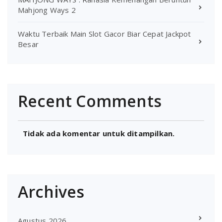
Mahjong Ways 2
Waktu Terbaik Main Slot Gacor Biar Cepat Jackpot
Besar
Recent Comments
Tidak ada komentar untuk ditampilkan.
Archives
Agustus 2026