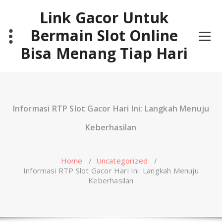
Skip
Link Gacor Untuk
to
content
Bermain Slot Online
Bisa Menang Tiap Hari
Informasi RTP Slot Gacor Hari Ini: Langkah Menuju
Keberhasilan
Home
/
Uncategorized
/
Informasi RTP Slot Gacor Hari Ini: Langkah Menuju
Keberhasilan