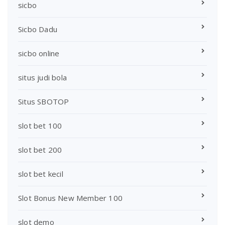
sicbo
Sicbo Dadu
sicbo online
situs judi bola
Situs SBOTOP
slot bet 100
slot bet 200
slot bet kecil
Slot Bonus New Member 100
slot demo