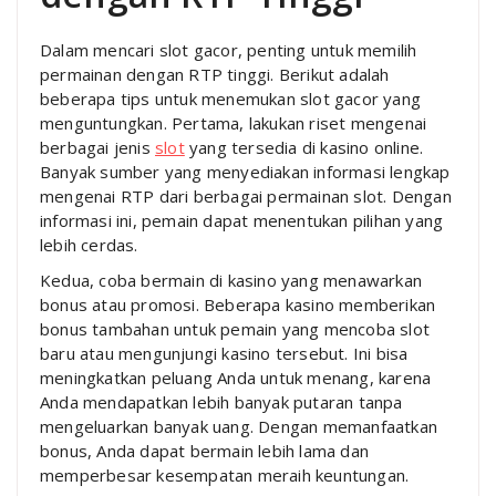
Dalam mencari slot gacor, penting untuk memilih
permainan dengan RTP tinggi. Berikut adalah
beberapa tips untuk menemukan slot gacor yang
menguntungkan. Pertama, lakukan riset mengenai
berbagai jenis
slot
yang tersedia di kasino online.
Banyak sumber yang menyediakan informasi lengkap
mengenai RTP dari berbagai permainan slot. Dengan
informasi ini, pemain dapat menentukan pilihan yang
lebih cerdas.
Kedua, coba bermain di kasino yang menawarkan
bonus atau promosi. Beberapa kasino memberikan
bonus tambahan untuk pemain yang mencoba slot
baru atau mengunjungi kasino tersebut. Ini bisa
meningkatkan peluang Anda untuk menang, karena
Anda mendapatkan lebih banyak putaran tanpa
mengeluarkan banyak uang. Dengan memanfaatkan
bonus, Anda dapat bermain lebih lama dan
memperbesar kesempatan meraih keuntungan.