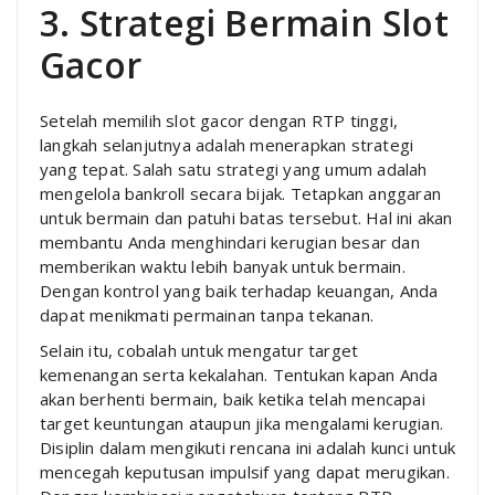
3. Strategi Bermain Slot
Gacor
Setelah memilih slot gacor dengan RTP tinggi,
langkah selanjutnya adalah menerapkan strategi
yang tepat. Salah satu strategi yang umum adalah
mengelola bankroll secara bijak. Tetapkan anggaran
untuk bermain dan patuhi batas tersebut. Hal ini akan
membantu Anda menghindari kerugian besar dan
memberikan waktu lebih banyak untuk bermain.
Dengan kontrol yang baik terhadap keuangan, Anda
dapat menikmati permainan tanpa tekanan.
Selain itu, cobalah untuk mengatur target
kemenangan serta kekalahan. Tentukan kapan Anda
akan berhenti bermain, baik ketika telah mencapai
target keuntungan ataupun jika mengalami kerugian.
Disiplin dalam mengikuti rencana ini adalah kunci untuk
mencegah keputusan impulsif yang dapat merugikan.