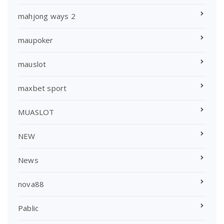
mahjong ways 2
maupoker
mauslot
maxbet sport
MUASLOT
NEW
News
nova88
Pablic