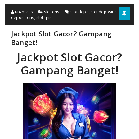
M4inG0ls
slot qris
slot depo
,
slot deposit
,
slot
deposit qris
,
slot qris
Jackpot Slot Gacor? Gampang
Banget!
Jackpot Slot Gacor?
Gampang Banget!