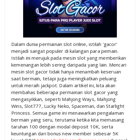
Dalam dunia permainan slot online, istilah ‘gacor’
menjadi sangat populer di kalangan para pemain.
Istilah ini merujuk pada mesin slot yang memberikan
kemenangan lebih sering daripada yang lain. Mencari
mesin slot gacor tidak hanya menambah keseruan
saat bermain, tetapi juga meningkatkan peluang
untuk meraih jackpot. Dalam artikel ini, kita akan
membahas beberapa permainan slot gacor yang
mengasyikkan, seperti Mahjong Ways, Mahjong
Wins, Slot777, Lucky Neko, Spaceman, dan Starlight
Princess. Semua game ini menawarkan pengalaman
bermain yang seru, terutama ketika kita memasang
taruhan 100 dengan modal deposit 10K, serta
keuntungan dari bonus new member sebesar 5K