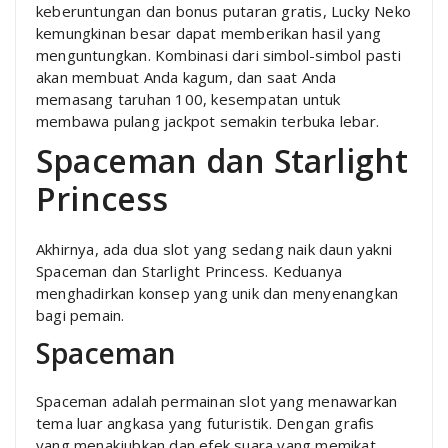
keberuntungan dan bonus putaran gratis, Lucky Neko
kemungkinan besar dapat memberikan hasil yang
menguntungkan. Kombinasi dari simbol-simbol pasti
akan membuat Anda kagum, dan saat Anda
memasang taruhan 100, kesempatan untuk
membawa pulang jackpot semakin terbuka lebar.
Spaceman dan Starlight
Princess
Akhirnya, ada dua slot yang sedang naik daun yakni
Spaceman dan Starlight Princess. Keduanya
menghadirkan konsep yang unik dan menyenangkan
bagi pemain.
Spaceman
Spaceman adalah permainan slot yang menawarkan
tema luar angkasa yang futuristik. Dengan grafis
yang menakjubkan dan efek suara yang memikat,