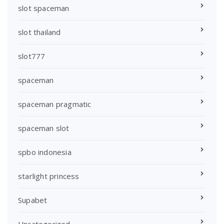
slot spaceman
slot thailand
slot777
spaceman
spaceman pragmatic
spaceman slot
spbo indonesia
starlight princess
Supabet