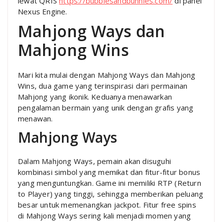
lewat QRIS
https://bubblesandbunnies.com/
di panel
Nexus Engine.
Mahjong Ways dan
Mahjong Wins
Mari kita mulai dengan Mahjong Ways dan Mahjong
Wins, dua game yang terinspirasi dari permainan
Mahjong yang ikonik. Keduanya menawarkan
pengalaman bermain yang unik dengan grafis yang
menawan.
Mahjong Ways
Dalam Mahjong Ways, pemain akan disuguhi
kombinasi simbol yang memikat dan fitur-fitur bonus
yang menguntungkan. Game ini memiliki RTP (Return
to Player) yang tinggi, sehingga memberikan peluang
besar untuk memenangkan jackpot. Fitur free spins
di Mahjong Ways sering kali menjadi momen yang