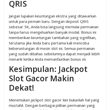
QRIS
Jangan lupakan keuntungan ekstra yang ditawarkan
untuk para pemain baru. Dengan deposit QRIS
sebesar 5K, Anda bisa langsung memulai permainan
tanpa harus mengeluarkan banyak modal. Bonus ini
memberikan keuntungan tambahan yang signifikan,
terutama jika Anda baru pertama kali mencoba
keberuntungan di mesin slot ini. Semua permainan
yang sudah dibahas sebelumnya dapat menjadi lebih
menarik ketika Anda memanfaatkan bonus ini.
Kesimpulan: Jackpot
Slot Gacor Makin
Dekat!
Menemukan jackpot slot gacor kini bukanlah hal yang
mustahil. Dengan berbagai pilihan permainan yang