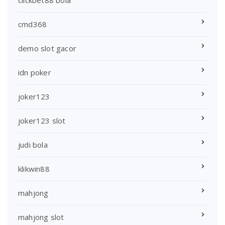
clickbet88 bola
cmd368
demo slot gacor
idn poker
joker123
joker123 slot
judi bola
klikwin88
mahjong
mahjong slot