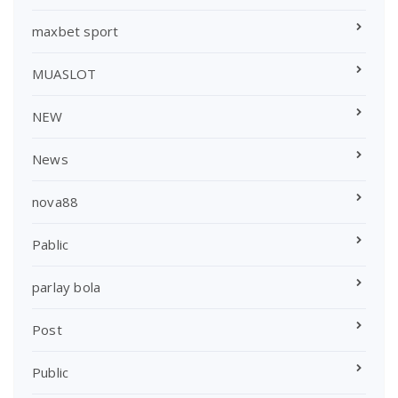
maxbet sport
MUASLOT
NEW
News
nova88
Pablic
parlay bola
Post
Public