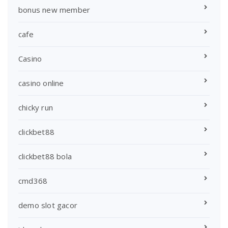
bonus new member
cafe
Casino
casino online
chicky run
clickbet88
clickbet88 bola
cmd368
demo slot gacor