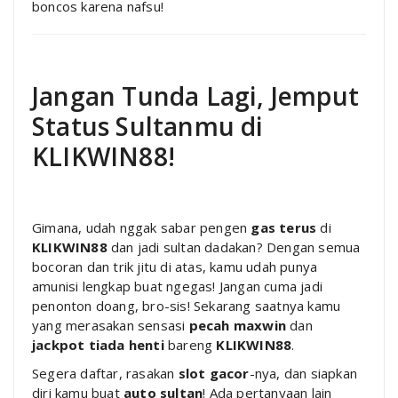
boncos karena nafsu!
Jangan Tunda Lagi, Jemput
Status Sultanmu di
KLIKWIN88!
Gimana, udah nggak sabar pengen
gas terus
di
KLIKWIN88
dan jadi sultan dadakan? Dengan semua
bocoran dan trik jitu di atas, kamu udah punya
amunisi lengkap buat ngegas! Jangan cuma jadi
penonton doang, bro-sis! Sekarang saatnya kamu
yang merasakan sensasi
pecah maxwin
dan
jackpot tiada henti
bareng
KLIKWIN88
.
Segera daftar, rasakan
slot gacor
-nya, dan siapkan
diri kamu buat
auto sultan
! Ada pertanyaan lain