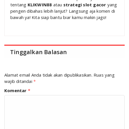
tentang
KLIKWIN88
atau
strategi slot gacor
yang
pengen dibahas lebih lanjut? Langsung aja komen di
bawah ya! Kita siap bantu biar kamu makin jago!
Tinggalkan Balasan
Alamat email Anda tidak akan dipublikasikan.
Ruas yang
wajib ditandai
*
Komentar
*