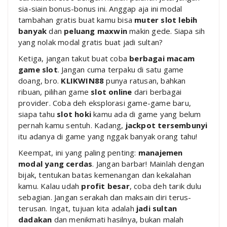
sia-siain bonus-bonus ini. Anggap aja ini modal
tambahan gratis buat kamu bisa
muter slot lebih
banyak
dan
peluang maxwin
makin gede. Siapa sih
yang nolak modal gratis buat jadi sultan?
Ketiga, jangan takut buat coba
berbagai macam
game slot
. Jangan cuma terpaku di satu game
doang, bro.
KLIKWIN88
punya ratusan, bahkan
ribuan, pilihan game
slot online
dari berbagai
provider. Coba deh eksplorasi game-game baru,
siapa tahu
slot hoki
kamu ada di game yang belum
pernah kamu sentuh. Kadang,
jackpot tersembunyi
itu adanya di game yang nggak banyak orang tahu!
Keempat, ini yang paling penting:
manajemen
modal yang cerdas
. Jangan barbar! Mainlah dengan
bijak, tentukan batas kemenangan dan kekalahan
kamu. Kalau udah
profit besar
, coba deh tarik dulu
sebagian. Jangan serakah dan maksain diri terus-
terusan. Ingat, tujuan kita adalah
jadi sultan
dadakan
dan menikmati hasilnya, bukan malah