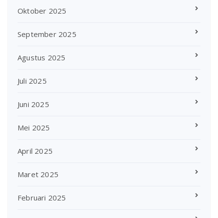
Oktober 2025
September 2025
Agustus 2025
Juli 2025
Juni 2025
Mei 2025
April 2025
Maret 2025
Februari 2025