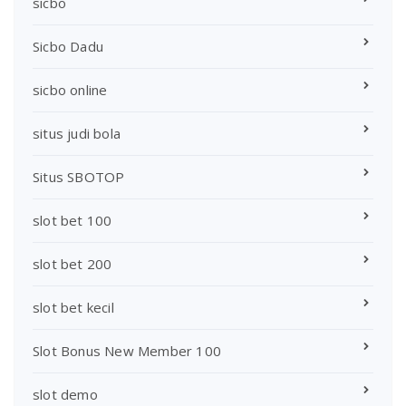
sicbo
Sicbo Dadu
sicbo online
situs judi bola
Situs SBOTOP
slot bet 100
slot bet 200
slot bet kecil
Slot Bonus New Member 100
slot demo