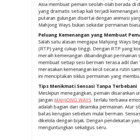
Asia membuat pemain seolah-olah berada di 
yang dramatis setiap kali terjadi kemenang
putaran gulungan disertai dengan animasi yan
Mahjong Ways bukan sekadar permainan biasa
Peluang Kemenangan yang Membuat Pema
Salah satu alasan mengapa Mahjong Ways begit
(RTP) yang cukup tinggi. Dengan RTP yang kom
meraih kemenangan dibandingkan permainan slo
membuat setiap sesi bermain terasa adil dan 
merasakan kemenangan kecil secara rutin sa
ini menciptakan siklus permainan yang membu
Tips Menikmati Sensasi Tanpa Terbebani
Meskipun menegangkan, pemain disarankan unt
Jangan
MAHJONG WAYS
terlalu terbawa emos
adalah bagian dari dinamika permainan. Atur s
batas kerugian sebelum mulai bermain. Sensa
dikelola dengan bijak. Dengan pendekatan ya
menguntungkan sekaligus seru.