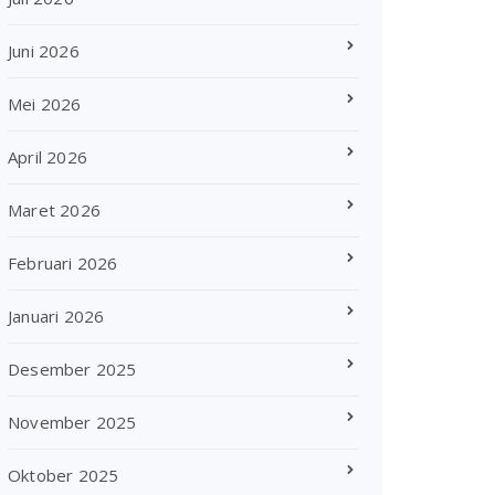
Juni 2026
Mei 2026
April 2026
Maret 2026
Februari 2026
Januari 2026
Desember 2025
November 2025
Oktober 2025