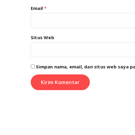
Email
*
Situs Web
Simpan nama, email, dan situs web saya p