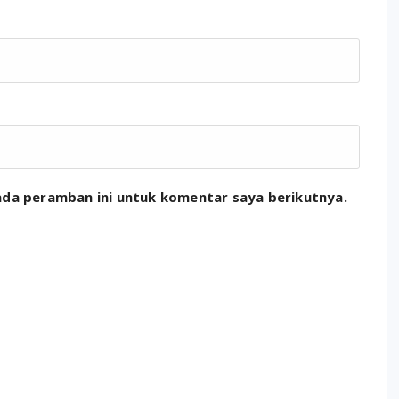
ada peramban ini untuk komentar saya berikutnya.