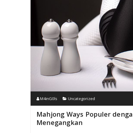
M4inG0ls
Uncategorized
Mahjong Ways Populer dengan
Menegangkan