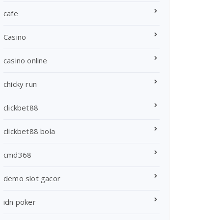
cafe
Casino
casino online
chicky run
clickbet88
clickbet88 bola
cmd368
demo slot gacor
idn poker