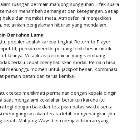
dalam ruangan bermain mahjong sungguhan. Efek suara
an semakin menambah semangat dan ketegangan. Setiap
g halus dan memikat mata. Atmosfer ini menjadikan
, melainkan pengalaman hiburan yang mendalam.
in Bertahan Lama
u populer adalah karena tingkat Return to Player
petitif, pemain memiliki peluang lebih besar untuk
t lainnya. Volatilitas permainan yang seimbang
tidak terlalu cepat menghabiskan modal. Pemain bisa
mbil menunggu momen untuk jackpot besar. Kombinasi
at pemain betah dan terus kembali.
uk tetap menikmati permainan dengan kepala dingin.
i saat mengalami kekalahan beruntun karena itu
trategi dengan baik dan tetapkan batas waktu serta
si menegangkan akan terasa lebih menyenangkan jika
ng tepat, Mahjong Ways bisa menjadi hiburan yang