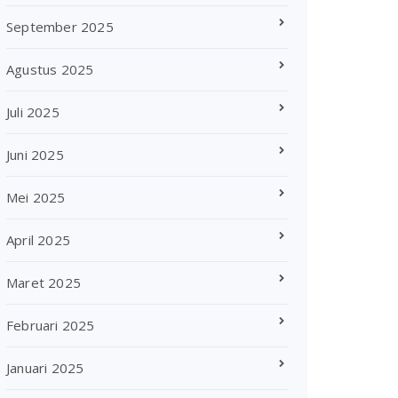
September 2025
Agustus 2025
Juli 2025
Juni 2025
Mei 2025
April 2025
Maret 2025
Februari 2025
Januari 2025