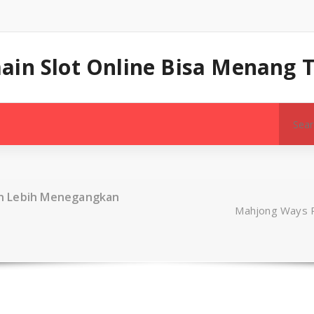
ain Slot Online Bisa Menang T
Search
for:
in Lebih Menegangkan
Mahjong Ways P