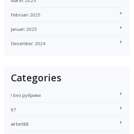
Maret 2025
Februari 2025
Januari 2025
Desember 2024
Categories
! Без рубрики
67
airbet88