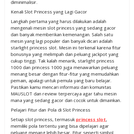
diminimalisir.
Kenali Slot Princess yang Lagi Gacor
Langkah pertama yang harus dilakukan adalah
mengenali mesin slot princess yang sedang gacor
dan banyak memberikan kemenangan. Salah satu
mesin yang lagi populer dan banyak dicari adalah
starlight princess slot. Mesin ini terkenal karena fitur
bonusnya yang melimpah dan peluang jackpot yang
cukup tinggi. Tak kalah menarik, starlight princess
1000 dan princess 1000 juga menawarkan peluang
menang besar dengan fitur-fitur yang memudahkan
pemain, apalagi untuk pemula yang baru belajar.
Pastikan kamu mencari informasi dari komunitas
MAUSLOT dan review terpercaya agar tahu mesin
mana yang sedang gacor dan cocok untuk dimainkan.
Pelajari Fitur dan Pola di Slot Princess
Setiap slot princess, termasuk
princess slot
,
memiliki pola tertentu yang bisa dipelajari agar
peluang menang lebih besar. Fitur seperti simbol