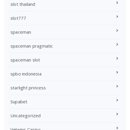
slot thailand
slot777
spaceman
spaceman pragmatic
spaceman slot
spbo indonesia
starlight princess
Supabet
Uncategorized
Velwins Casino