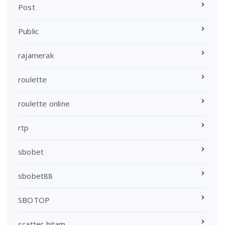
Post
Public
rajamerak
roulette
roulette online
rtp
sbobet
sbobet88
SBOTOP
scatter hitam