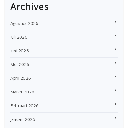
Archives
Agustus 2026
Juli 2026
Juni 2026
Mei 2026
April 2026
Maret 2026
Februari 2026
Januari 2026