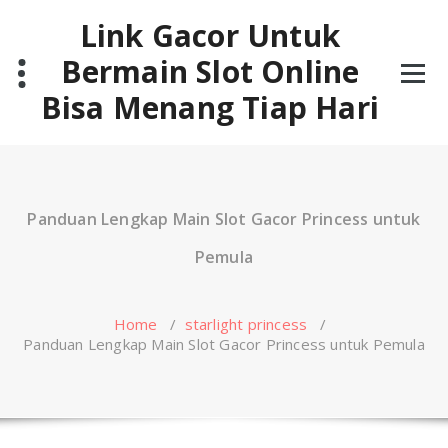
Skip
Link Gacor Untuk
to
content
Bermain Slot Online
Bisa Menang Tiap Hari
Panduan Lengkap Main Slot Gacor Princess untuk
Pemula
Home
/
starlight princess
/
Panduan Lengkap Main Slot Gacor Princess untuk Pemula