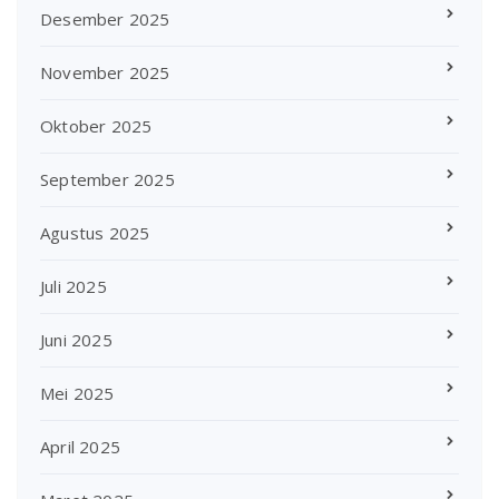
Desember 2025
November 2025
Oktober 2025
September 2025
Agustus 2025
Juli 2025
Juni 2025
Mei 2025
April 2025