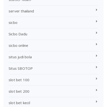
server thailand
sicbo
Sicbo Dadu
sicbo online
situs judi bola
Situs SBOTOP
slot bet 100
slot bet 200
slot bet kecil