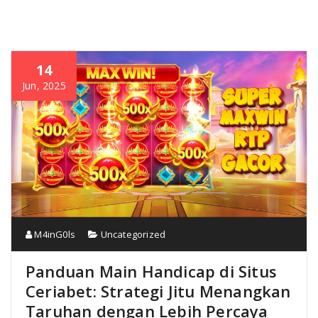
14
Jun, 2025
M4inG0ls
Uncategorized
Panduan Main Handicap di Situs
Ceriabet: Strategi Jitu Menangkan
Taruhan dengan Lebih Percaya