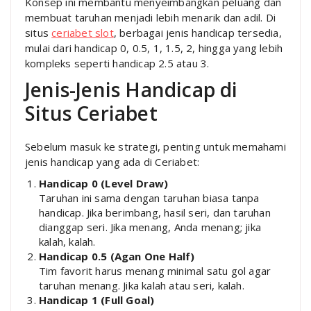
Konsep ini membantu menyeimbangkan peluang dan
membuat taruhan menjadi lebih menarik dan adil. Di
situs
ceriabet slot
, berbagai jenis handicap tersedia,
mulai dari handicap 0, 0.5, 1, 1.5, 2, hingga yang lebih
kompleks seperti handicap 2.5 atau 3.
Jenis-Jenis Handicap di
Situs Ceriabet
Sebelum masuk ke strategi, penting untuk memahami
jenis handicap yang ada di Ceriabet:
Handicap 0 (Level Draw)
Taruhan ini sama dengan taruhan biasa tanpa
handicap. Jika berimbang, hasil seri, dan taruhan
dianggap seri. Jika menang, Anda menang; jika
kalah, kalah.
Handicap 0.5 (Agan One Half)
Tim favorit harus menang minimal satu gol agar
taruhan menang. Jika kalah atau seri, kalah.
Handicap 1 (Full Goal)