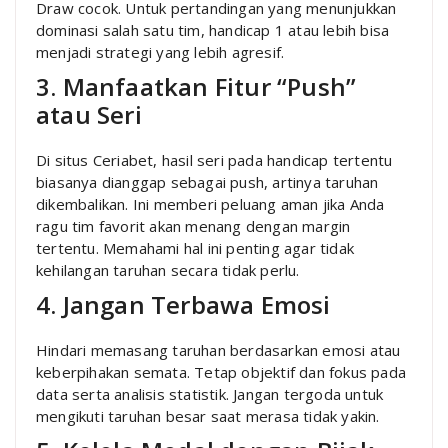
Draw cocok. Untuk pertandingan yang menunjukkan
dominasi salah satu tim, handicap 1 atau lebih bisa
menjadi strategi yang lebih agresif.
3. Manfaatkan Fitur “Push”
atau Seri
Di situs Ceriabet, hasil seri pada handicap tertentu
biasanya dianggap sebagai push, artinya taruhan
dikembalikan. Ini memberi peluang aman jika Anda
ragu tim favorit akan menang dengan margin
tertentu. Memahami hal ini penting agar tidak
kehilangan taruhan secara tidak perlu.
4. Jangan Terbawa Emosi
Hindari memasang taruhan berdasarkan emosi atau
keberpihakan semata. Tetap objektif dan fokus pada
data serta analisis statistik. Jangan tergoda untuk
mengikuti taruhan besar saat merasa tidak yakin.