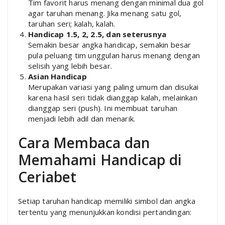
Tim favorit harus menang dengan minimal dua gol
agar taruhan menang. Jika menang satu gol,
taruhan seri; kalah, kalah.
Handicap 1.5, 2, 2.5, dan seterusnya
Semakin besar angka handicap, semakin besar
pula peluang tim unggulan harus menang dengan
selisih yang lebih besar.
Asian Handicap
Merupakan variasi yang paling umum dan disukai
karena hasil seri tidak dianggap kalah, melainkan
dianggap seri (push). Ini membuat taruhan
menjadi lebih adil dan menarik.
Cara Membaca dan
Memahami Handicap di
Ceriabet
Setiap taruhan handicap memiliki simbol dan angka
tertentu yang menunjukkan kondisi pertandingan: