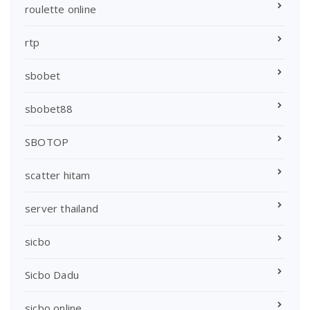
roulette online
rtp
sbobet
sbobet88
SBOTOP
scatter hitam
server thailand
sicbo
Sicbo Dadu
sicbo online