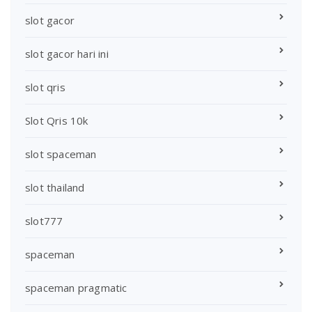
slot gacor
slot gacor hari ini
slot qris
Slot Qris 10k
slot spaceman
slot thailand
slot777
spaceman
spaceman pragmatic