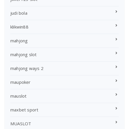
judi bola
klikwin88
mahjong
mahjong slot
mahjong ways 2
maupoker
mauslot
maxbet sport
MUASLOT