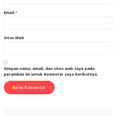
Email
*
Situs Web
Simpan nama, email, dan situs web saya pada
peramban ini untuk komentar saya berikutnya.