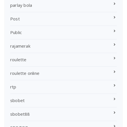
parlay bola
Post
Public
rajamerak
roulette
roulette online
rtp
sbobet
sbobet88