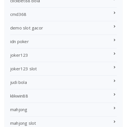
clickbet88 bola
cmd368
demo slot gacor
idn poker
joker123
joker123 slot
judi bola
klikwin88
mahjong
mahjong slot