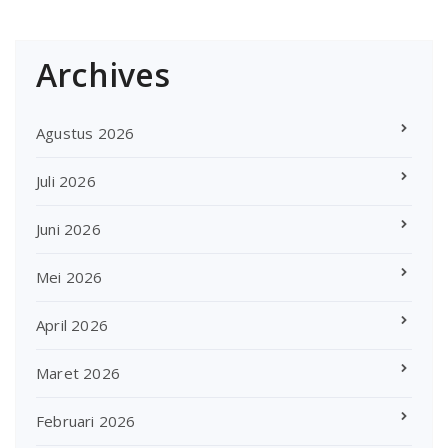
Archives
Agustus 2026
Juli 2026
Juni 2026
Mei 2026
April 2026
Maret 2026
Februari 2026