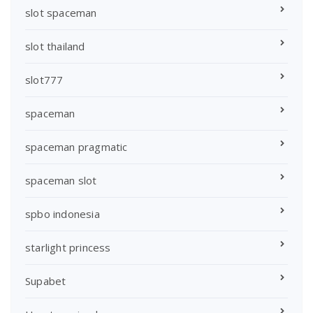
slot spaceman
slot thailand
slot777
spaceman
spaceman pragmatic
spaceman slot
spbo indonesia
starlight princess
Supabet