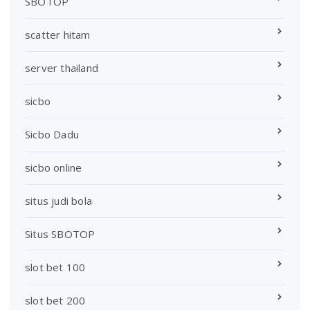
SBOTOP
scatter hitam
server thailand
sicbo
Sicbo Dadu
sicbo online
situs judi bola
Situs SBOTOP
slot bet 100
slot bet 200