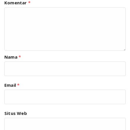
Komentar
*
Nama
*
Email
*
Situs Web