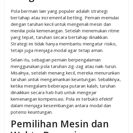
Pola bermain lain yang populer adalah strategi
bertahap atau incremental betting. Pemain memulai
dengan taruhan kecil untuk mengenali mesin dan
menilai pola kemenangan. Setelah menemukan ritme
yang tepat, taruhan secara bertahap dinaikkan.
Strategi ini tidak hanya membantu mengatur risiko,
tetapi juga menjaga modal agar tetap aman.
Selain itu, sebagian pemain berpengalaman
menggunakan pola taruhan zig-zag atau naik-turun.
Misalnya, setelah menang kecil, mereka menurunkan
taruhan untuk mengamankan keuntungan. Sebaliknya,
ketika mengalami beberapa putaran kalah, taruhan
dinaikkan secara hati-hati untuk mengejar
kemenangan kompensasi. Pola ini terbukti efektif
dalam menjaga keseimbangan antara modal dan
potensi keuntungan.
Pemilihan Mesin dan