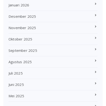
Januari 2026
Desember 2025
November 2025
Oktober 2025
September 2025
Agustus 2025
Juli 2025
Juni 2025
Mei 2025