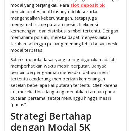
modal yang terjangkau. Para
slot deposit 5k
pemain profesional biasanya tidak sekadar
mengandalkan keberuntungan, tetapi juga
mengamati ritme putaran mesin, frekuensi
kemenangan, dan distribusi simbol tertentu. Dengan
memahami pola ini, mereka dapat menyesuaikan
taruhan sehingga peluang menang lebih besar meski
modal terbatas.
Salah satu pola dasar yang sering digunakan adalah
memperhatikan waktu mesin berputar. Banyak
pemain berpengalaman menyadari bahwa mesin
tertentu cenderung memberikan kemenangan
setelah beberapa kali putaran tertentu. Oleh karena
itu, mereka tidak langsung menaikkan taruhan pada
putaran pertama, tetapi menunggu hingga mesin
“panas”.
Strategi Bertahap
dengan Modal 5K