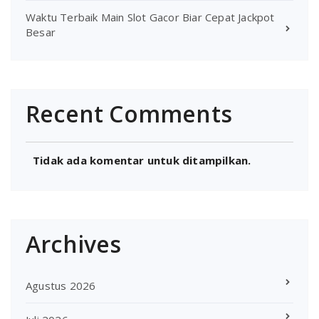
Waktu Terbaik Main Slot Gacor Biar Cepat Jackpot
Besar
Recent Comments
Tidak ada komentar untuk ditampilkan.
Archives
Agustus 2026