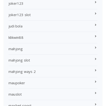
joker123
joker123 slot
judi bola
klikwin88
mahjong
mahjong slot
mahjong ways 2
maupoker
mauslot
maxbet sport