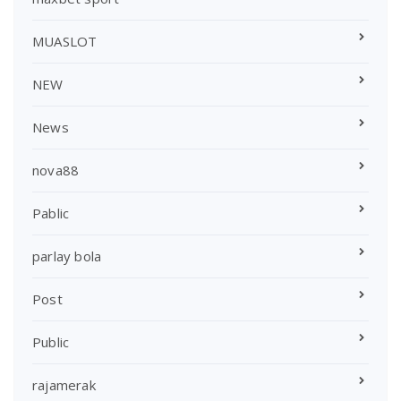
MUASLOT
NEW
News
nova88
Pablic
parlay bola
Post
Public
rajamerak