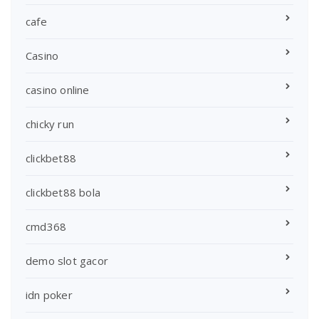
cafe
Casino
casino online
chicky run
clickbet88
clickbet88 bola
cmd368
demo slot gacor
idn poker