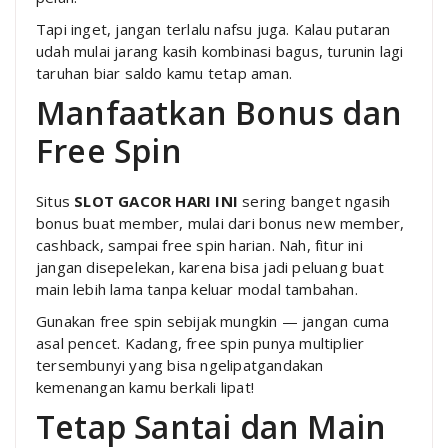
Tapi inget, jangan terlalu nafsu juga. Kalau putaran
udah mulai jarang kasih kombinasi bagus, turunin lagi
taruhan biar saldo kamu tetap aman.
Manfaatkan Bonus dan
Free Spin
Situs
SLOT GACOR HARI INI
sering banget ngasih
bonus buat member, mulai dari bonus new member,
cashback, sampai free spin harian. Nah, fitur ini
jangan disepelekan, karena bisa jadi peluang buat
main lebih lama tanpa keluar modal tambahan.
Gunakan free spin sebijak mungkin — jangan cuma
asal pencet. Kadang, free spin punya multiplier
tersembunyi yang bisa ngelipatgandakan
kemenangan kamu berkali lipat!
Tetap Santai dan Main