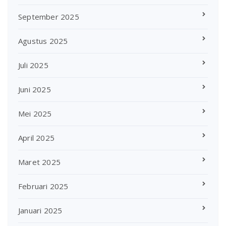
September 2025
Agustus 2025
Juli 2025
Juni 2025
Mei 2025
April 2025
Maret 2025
Februari 2025
Januari 2025