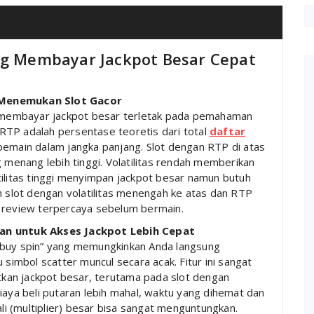
ing Membayar Jackpot Besar Cepat
 Menemukan Slot Gacor
ng membayar jackpot besar terletak pada pemahaman
. RTP adalah persentase teoretis dari total
daftar
emain dalam jangka panjang. Slot dengan RTP di atas
enang lebih tinggi. Volatilitas rendah memberikan
tilitas tinggi menyimpan jackpot besar namun butuh
h slot dengan volatilitas menengah ke atas dan RTP
tus review terpercaya sebelum bermain.
ran untuk Akses Jackpot Lebih Cepat
“buy spin” yang memungkinkan Anda langsung
mbol scatter muncul secara acak. Fitur ini sangat
kan jackpot besar, terutama pada slot dengan
iaya beli putaran lebih mahal, waktu yang dihemat dan
 (multiplier) besar bisa sangat menguntungkan.