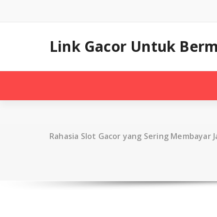
Skip
to
content
Link Gacor Untuk Berm
Rahasia Slot Gacor yang Sering Membayar 