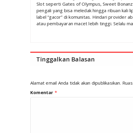
Slot seperti Gates of Olympus, Sweet Bonanza,
pengali yang bisa meledak hingga ribuan kali li
label “gacor” di komunitas. Hindari provider a
atau pembayaran macet lebih tinggi. Selalu main
Tinggalkan Balasan
Alamat email Anda tidak akan dipublikasikan.
Ruas
Komentar
*