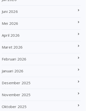
Juni 2026
Mei 2026
April 2026
Maret 2026
Februari 2026
Januari 2026
Desember 2025
November 2025
Oktober 2025