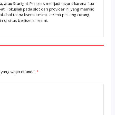
 atau Starlight Princess menjadi favorit karena fitur
pat. Fokuslah pada slot dari provider ini yang memiliki
bal-abal tanpa lisensi resmi, karena peluang curang
 di situs berlisensi resmi.
 yang wajib ditandai
*