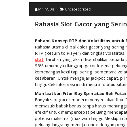
M4inG0ls
Uncategorized
Rahasia Slot Gacor yang Ser
Pahami Konsep RTP dan Volatilitas untuk
Rahasia utama di balik slot gacor yang seri
RTP (Return to Player) dan tingkat volatilitas
slot
taruhan yang akan dikembalikan kepada p
96% umumnya dianggap gacor karena peluang m
kemenangan kecil tapi sering, sementara vola
kesabaran. Untuk mengejar jackpot cepat, pili
tinggi. Cek informasi ini di menu info atau si
Manfaatkan Fitur Buy Spin atau Beli Puta
Banyak slot gacor modern menyediakan fitur 
memasuki babak bonus tanpa harus menunggu si
efektif untuk mempercepat peluang mendapat
potensi maksimal (max win) tinggi. Meskipun b
peluang langsung menuju ronde dengan pengali