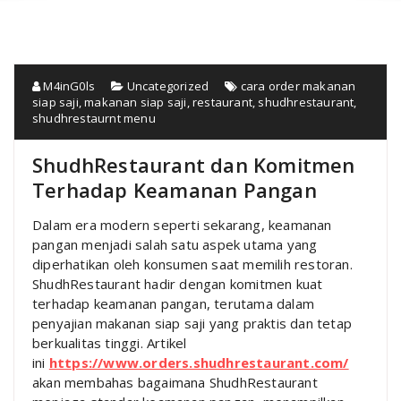
M4inG0ls
Uncategorized
cara order makanan
siap saji
,
makanan siap saji
,
restaurant
,
shudhrestaurant
,
shudhrestaurnt menu
ShudhRestaurant dan Komitmen
Terhadap Keamanan Pangan
Dalam era modern seperti sekarang, keamanan
pangan menjadi salah satu aspek utama yang
diperhatikan oleh konsumen saat memilih restoran.
ShudhRestaurant hadir dengan komitmen kuat
terhadap keamanan pangan, terutama dalam
penyajian makanan siap saji yang praktis dan tetap
berkualitas tinggi. Artikel
ini
https://www.orders.shudhrestaurant.com/
akan membahas bagaimana ShudhRestaurant