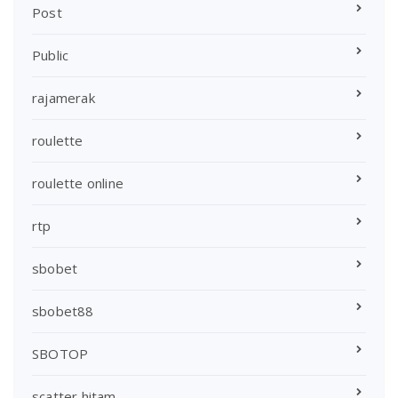
Post
Public
rajamerak
roulette
roulette online
rtp
sbobet
sbobet88
SBOTOP
scatter hitam