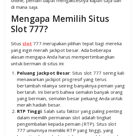
online, pemain dapat mengaksesnya kapan saja dan
di mana saja.
Mengapa Memilih Situs
Slot 777?
Situs
slot
777 merupakan pilihan tepat bagi mereka
yang ingin meraih jackpot besar. Ada beberapa
alasan mengapa Anda harus mempertimbangkan
untuk bermain di situs ini:
Peluang Jackpot Besar
: Situs slot 777 sering kali
menawarkan jackpot progresif yang terus
bertambah nilainya seiring banyaknya pemain yang
bertaruh. Ini berarti bahwa semakin banyak orang
yang bermain, semakin besar peluang Anda untuk
meraih hadiah besar.
RTP Tinggi
: Salah satu faktor yang paling penting
dalam memilih permainan slot adalah tingkat
pengembalian kepada pemain (RTP). Situs slot
777 umumnya memiliki RTP yang tinggi, yang