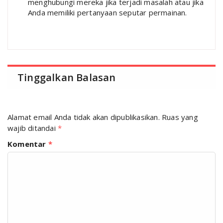
menghubungi mereka jika terjadi masalah atau jika
Anda memiliki pertanyaan seputar permainan.
Tinggalkan Balasan
Alamat email Anda tidak akan dipublikasikan.
Ruas yang
wajib ditandai
*
Komentar
*