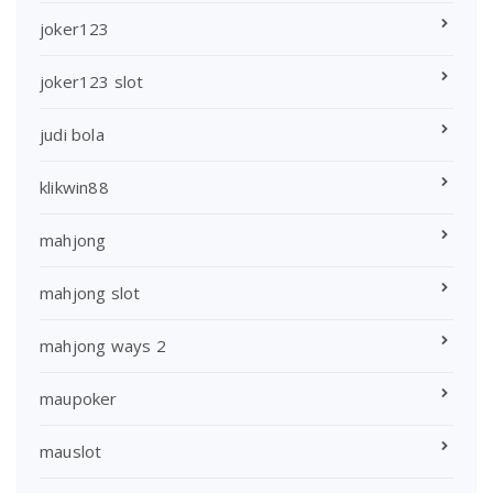
joker123
joker123 slot
judi bola
klikwin88
mahjong
mahjong slot
mahjong ways 2
maupoker
mauslot