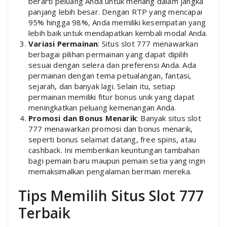
berarti peluang Anda untuk menang dalam jangka
panjang lebih besar. Dengan RTP yang mencapai
95% hingga 98%, Anda memiliki kesempatan yang
lebih baik untuk mendapatkan kembali modal Anda.
Variasi Permainan
: Situs slot 777 menawarkan
berbagai pilihan permainan yang dapat dipilih
sesuai dengan selera dan preferensi Anda. Ada
permainan dengan tema petualangan, fantasi,
sejarah, dan banyak lagi. Selain itu, setiap
permainan memiliki fitur bonus unik yang dapat
meningkatkan peluang kemenangan Anda.
Promosi dan Bonus Menarik
: Banyak situs slot
777 menawarkan promosi dan bonus menarik,
seperti bonus selamat datang, free spins, atau
cashback. Ini memberikan keuntungan tambahan
bagi pemain baru maupun pemain setia yang ingin
memaksimalkan pengalaman bermain mereka.
Tips Memilih Situs Slot 777
Terbaik