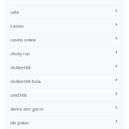
cafe
Casino
casino online
chicky run
clickbet88
clickbet88 bola
cmd368
demo slot gacor
idn poker