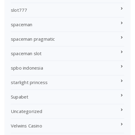
slot777
spaceman
spaceman pragmatic
spaceman slot
spbo indonesia
starlight princess
Supabet
Uncategorized
Velwins Casino