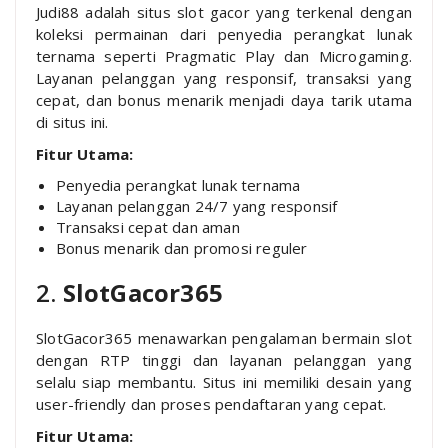
Judi88 adalah situs slot gacor yang terkenal dengan
koleksi permainan dari penyedia perangkat lunak
ternama seperti Pragmatic Play dan Microgaming.
Layanan pelanggan yang responsif, transaksi yang
cepat, dan bonus menarik menjadi daya tarik utama
di situs ini.
Fitur Utama:
Penyedia perangkat lunak ternama
Layanan pelanggan 24/7 yang responsif
Transaksi cepat dan aman
Bonus menarik dan promosi reguler
2.
SlotGacor365
SlotGacor365 menawarkan pengalaman bermain slot
dengan RTP tinggi dan layanan pelanggan yang
selalu siap membantu. Situs ini memiliki desain yang
user-friendly dan proses pendaftaran yang cepat.
Fitur Utama: