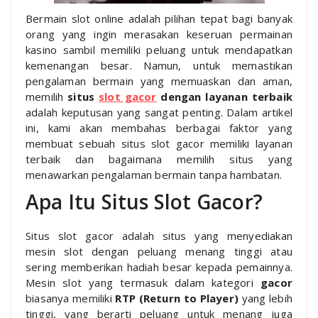
Bermain slot online adalah pilihan tepat bagi banyak
orang yang ingin merasakan keseruan permainan
kasino sambil memiliki peluang untuk mendapatkan
kemenangan besar. Namun, untuk memastikan
pengalaman bermain yang memuaskan dan aman,
memilih
situs
slot gacor
dengan layanan terbaik
adalah keputusan yang sangat penting. Dalam artikel
ini, kami akan membahas berbagai faktor yang
membuat sebuah situs slot gacor memiliki layanan
terbaik dan bagaimana memilih situs yang
menawarkan pengalaman bermain tanpa hambatan.
Apa Itu Situs Slot Gacor?
Situs slot gacor adalah situs yang menyediakan
mesin slot dengan peluang menang tinggi atau
sering memberikan hadiah besar kepada pemainnya.
Mesin slot yang termasuk dalam kategori
gacor
biasanya memiliki
RTP (Return to Player)
yang lebih
tinggi, yang berarti peluang untuk menang juga