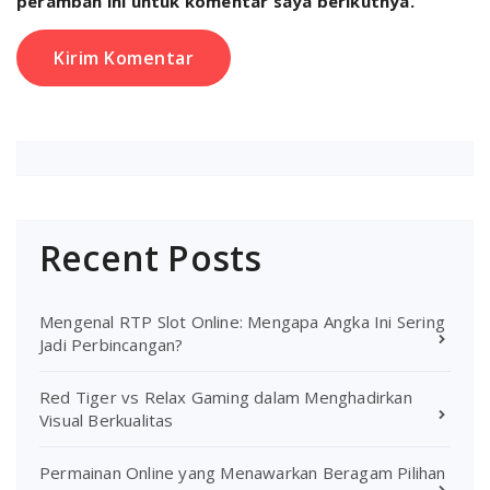
peramban ini untuk komentar saya berikutnya.
Recent Posts
Mengenal RTP Slot Online: Mengapa Angka Ini Sering
Jadi Perbincangan?
Red Tiger vs Relax Gaming dalam Menghadirkan
Visual Berkualitas
Permainan Online yang Menawarkan Beragam Pilihan