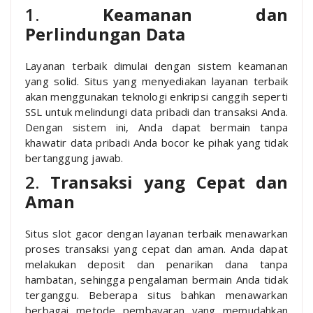
1.
Keamanan dan
Perlindungan Data
Layanan terbaik dimulai dengan sistem keamanan
yang solid. Situs yang menyediakan layanan terbaik
akan menggunakan teknologi enkripsi canggih seperti
SSL untuk melindungi data pribadi dan transaksi Anda.
Dengan sistem ini, Anda dapat bermain tanpa
khawatir data pribadi Anda bocor ke pihak yang tidak
bertanggung jawab.
2.
Transaksi yang Cepat dan
Aman
Situs slot gacor dengan layanan terbaik menawarkan
proses transaksi yang cepat dan aman. Anda dapat
melakukan deposit dan penarikan dana tanpa
hambatan, sehingga pengalaman bermain Anda tidak
terganggu. Beberapa situs bahkan menawarkan
berbagai metode pembayaran yang memudahkan