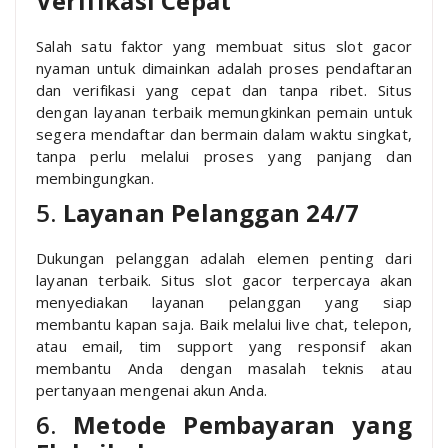
Verifikasi Cepat
Salah satu faktor yang membuat situs slot gacor
nyaman untuk dimainkan adalah proses pendaftaran
dan verifikasi yang cepat dan tanpa ribet. Situs
dengan layanan terbaik memungkinkan pemain untuk
segera mendaftar dan bermain dalam waktu singkat,
tanpa perlu melalui proses yang panjang dan
membingungkan.
5.
Layanan Pelanggan 24/7
Dukungan pelanggan adalah elemen penting dari
layanan terbaik. Situs slot gacor terpercaya akan
menyediakan layanan pelanggan yang siap
membantu kapan saja. Baik melalui live chat, telepon,
atau email, tim support yang responsif akan
membantu Anda dengan masalah teknis atau
pertanyaan mengenai akun Anda.
6.
Metode Pembayaran yang