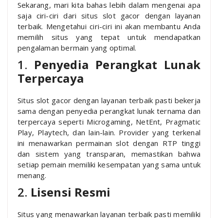
Sekarang, mari kita bahas lebih dalam mengenai apa
saja ciri-ciri dari situs slot gacor dengan layanan
terbaik. Mengetahui ciri-ciri ini akan membantu Anda
memilih situs yang tepat untuk mendapatkan
pengalaman bermain yang optimal.
1.
Penyedia Perangkat Lunak
Terpercaya
Situs slot gacor dengan layanan terbaik pasti bekerja
sama dengan penyedia perangkat lunak ternama dan
terpercaya seperti Microgaming, NetEnt, Pragmatic
Play, Playtech, dan lain-lain. Provider yang terkenal
ini menawarkan permainan slot dengan RTP tinggi
dan sistem yang transparan, memastikan bahwa
setiap pemain memiliki kesempatan yang sama untuk
menang.
2.
Lisensi Resmi
Situs yang menawarkan layanan terbaik pasti memiliki