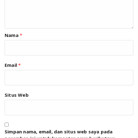
Nama
*
Email
*
Situs Web
Simpan nama, email, dan situs web saya pada