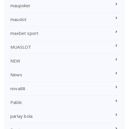
maupoker
mauslot
maxbet sport
MUASLOT
NEW
News
nova88
Pablic
parlay bola