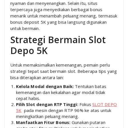
nyaman dan menyenangkan. Selain itu, situs
terpercaya juga menyediakan berbagai bonus
menarik untuk menambah peluang menang, termasuk
bonus deposit 5K yang bisa langsung digunakan
untuk bermain.
Strategi Bermain Slot
Depo 5K
Untuk memaksimalkan kemenangan, pemain perlu
strategi tepat saat bermain slot. Beberapa tips yang
bisa diterapkan antara lain:
Kelola Modal dengan Baik:
Tentukan batas
kemenangan dan kekalahan agar modal tidak
cepat habis.
Pilih Slot dengan RTP Tinggi:
Fokus
SLOT DEPO
5K
pada mesin dengan RTP 96% ke atas untuk
meningkatkan peluang menang.
Manfaatkan Fitur Bonus:
Gunakan putaran