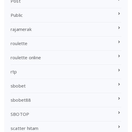
Post
Public
rajamerak
roulette
roulette online
rtp
sbobet
sbobet88
SBOTOP
scatter hitam