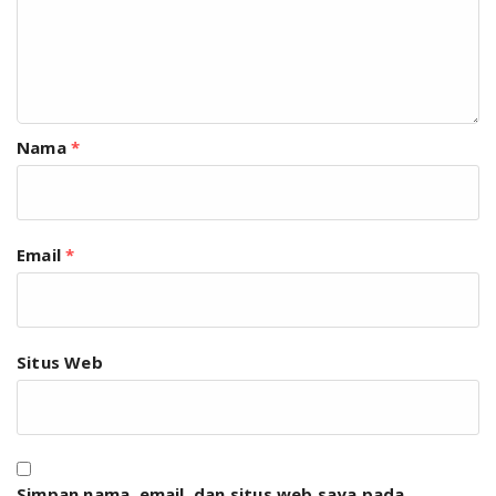
Nama
*
Email
*
Situs Web
Simpan nama, email, dan situs web saya pada