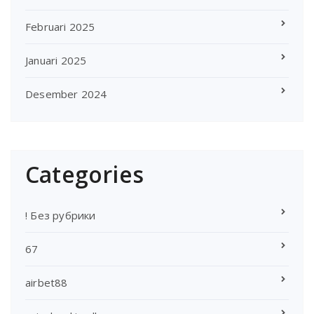
Februari 2025
Januari 2025
Desember 2024
Categories
! Без рубрики
67
airbet88