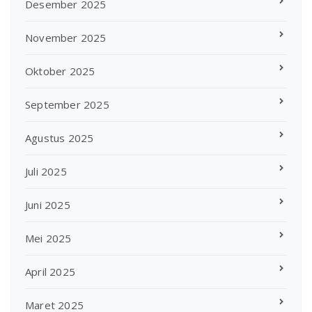
Desember 2025
November 2025
Oktober 2025
September 2025
Agustus 2025
Juli 2025
Juni 2025
Mei 2025
April 2025
Maret 2025