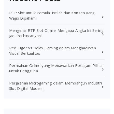
RTP Slot untuk Pemula: Istilah dan Konsep yang
Wajib Dipahami
Mengenal RTP Slot Online: Mengapa Angka Ini Sering
Jadi Perbincangan?
Red Tiger vs Relax Gaming dalam Menghadirkan
Visual Berkualitas
Permainan Online yang Menawarkan Beragam Pilihan
untuk Pengguna
Perjalanan Microgaming dalam Membangun Industri
Slot Digital Modern