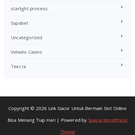
starlight princess
Supabet
Uncategorized
Velwins Casino
Текста
Copyright © 2026 Link Gacor Untuk Bermain Slot Online
Bisa Menang Tiap Hari | Powered by
Specia WordPress
Theme