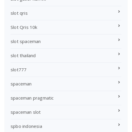
slot qris
Slot Qris 10k
slot spaceman
slot thailand
slot777
spaceman
spaceman pragmatic
spaceman slot
spbo indonesia