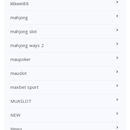
klikwin88
mahjong
mahjong slot
mahjong ways 2
maupoker
mauslot
maxbet sport
MUASLOT
NEW
News