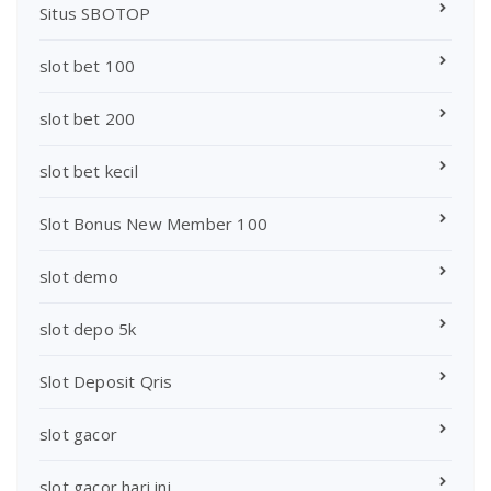
Situs SBOTOP
slot bet 100
slot bet 200
slot bet kecil
Slot Bonus New Member 100
slot demo
slot depo 5k
Slot Deposit Qris
slot gacor
slot gacor hari ini