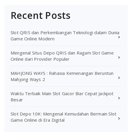
Recent Posts
Slot QRIS dan Perkembangan Teknologi dalam Dunia
Game Online Modern
Mengenal Situs Depo QRIS dan Ragam Slot Game
Online dari Provider Populer
MAHJONG WAYS : Rahasia Kemenangan Beruntun
Mahjong Ways 2
Waktu Terbaik Main Slot Gacor Biar Cepat Jackpot
Besar
Slot Depo 10K: Mengenal Kemudahan Bermain Slot
Game Online di Era Digital