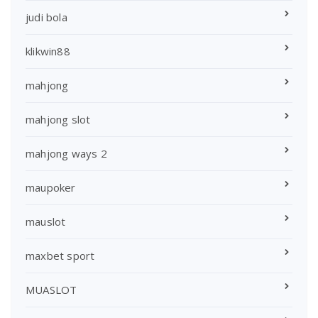
judi bola
klikwin88
mahjong
mahjong slot
mahjong ways 2
maupoker
mauslot
maxbet sport
MUASLOT