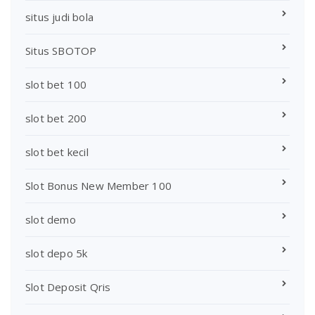
situs judi bola
Situs SBOTOP
slot bet 100
slot bet 200
slot bet kecil
Slot Bonus New Member 100
slot demo
slot depo 5k
Slot Deposit Qris