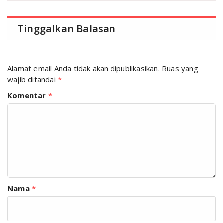
Tinggalkan Balasan
Alamat email Anda tidak akan dipublikasikan.
Ruas yang
wajib ditandai
*
Komentar
*
Nama
*