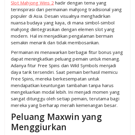
Slot Mahjong Wins 2
hadir dengan tema yang
terinspirasi dari permainan mahjong tradisional yang
populer di Asia. Desain visualnya menghadirkan
nuansa budaya yang kaya, di mana simbol-simbol
mahjong diintegrasikan dengan elemen slot yang
modern. Hal ini menjadikan pengalaman bermain
semakin menarik dan tidak membosankan.
Permainan ini menawarkan berbagai fitur bonus yang
dapat meningkatkan peluang pemain untuk menang.
Adanya fitur Free Spins dan Wild Symbols menjadi
daya tarik tersendiri. Saat pemain berhasil memicu
Free Spins, mereka berkesempatan untuk
mendapatkan keuntungan tambahan tanpa harus
mengeluarkan modal lebih. Ini menjadi momen yang
sangat ditunggu oleh setiap pemain, terutama bagi
mereka yang berharap meraih kemenangan besar.
Peluang Maxwin yang
Menggiurkan