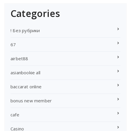
Categories
! Без рубрики
67
airbet88
asianbookie all
baccarat online
bonus new member
cafe
Casino