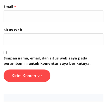
Email
*
Situs Web
Simpan nama, email, dan situs web saya pada
peramban ini untuk komentar saya berikutnya.