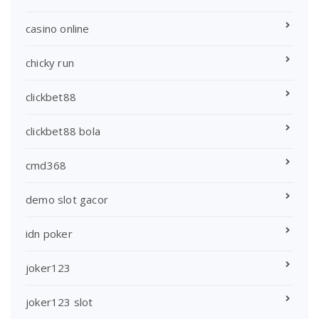
casino online
chicky run
clickbet88
clickbet88 bola
cmd368
demo slot gacor
idn poker
joker123
joker123 slot