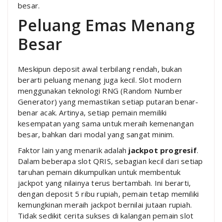
besar.
Peluang Emas Menang
Besar
Meskipun deposit awal terbilang rendah, bukan
berarti peluang menang juga kecil. Slot modern
menggunakan teknologi RNG (Random Number
Generator) yang memastikan setiap putaran benar-
benar acak. Artinya, setiap pemain memiliki
kesempatan yang sama untuk meraih kemenangan
besar, bahkan dari modal yang sangat minim.
Faktor lain yang menarik adalah
jackpot progresif
.
Dalam beberapa slot QRIS, sebagian kecil dari setiap
taruhan pemain dikumpulkan untuk membentuk
jackpot yang nilainya terus bertambah. Ini berarti,
dengan deposit 5 ribu rupiah, pemain tetap memiliki
kemungkinan meraih jackpot bernilai jutaan rupiah.
Tidak sedikit cerita sukses di kalangan pemain slot