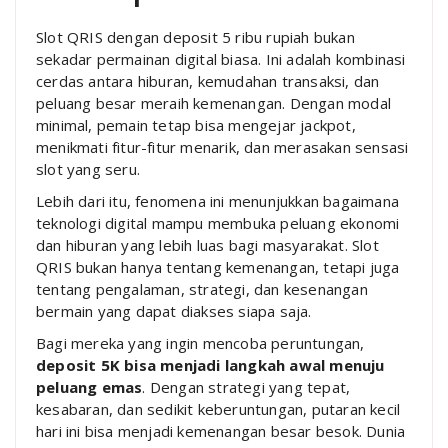
Slot QRIS dengan deposit 5 ribu rupiah bukan
sekadar permainan digital biasa. Ini adalah kombinasi
cerdas antara hiburan, kemudahan transaksi, dan
peluang besar meraih kemenangan. Dengan modal
minimal, pemain tetap bisa mengejar jackpot,
menikmati fitur-fitur menarik, dan merasakan sensasi
slot yang seru.
Lebih dari itu, fenomena ini menunjukkan bagaimana
teknologi digital mampu membuka peluang ekonomi
dan hiburan yang lebih luas bagi masyarakat. Slot
QRIS bukan hanya tentang kemenangan, tetapi juga
tentang pengalaman, strategi, dan kesenangan
bermain yang dapat diakses siapa saja.
Bagi mereka yang ingin mencoba peruntungan,
deposit 5K bisa menjadi langkah awal menuju
peluang emas
. Dengan strategi yang tepat,
kesabaran, dan sedikit keberuntungan, putaran kecil
hari ini bisa menjadi kemenangan besar besok. Dunia