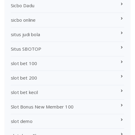
Sicbo Dadu
sicbo online
situs judi bola
Situs SBOTOP
slot bet 100
slot bet 200
slot bet kecil
Slot Bonus New Member 100
slot demo