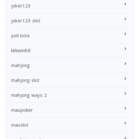
joker123
joker123 slot
judi bola
klikwin88
mahjong
mahjong slot
mahjong ways 2
maupoker
mauslot