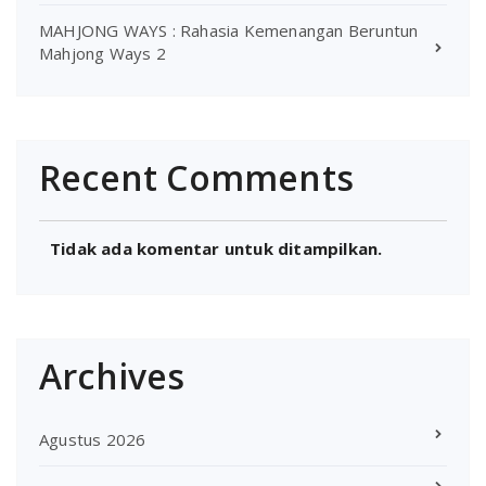
MAHJONG WAYS : Rahasia Kemenangan Beruntun
Mahjong Ways 2
Recent Comments
Tidak ada komentar untuk ditampilkan.
Archives
Agustus 2026