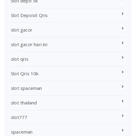
slot depo 5k
Slot Deposit Qris
slot gacor
slot gacor hari ini
slot qris
Slot Qris 10k
slot spaceman
slot thailand
slot777
spaceman