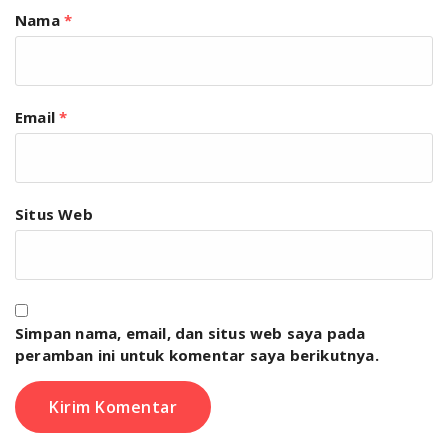
Nama
*
Email
*
Situs Web
Simpan nama, email, dan situs web saya pada
peramban ini untuk komentar saya berikutnya.