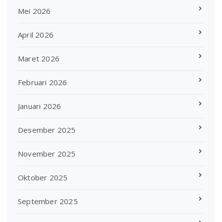
Mei 2026
April 2026
Maret 2026
Februari 2026
Januari 2026
Desember 2025
November 2025
Oktober 2025
September 2025