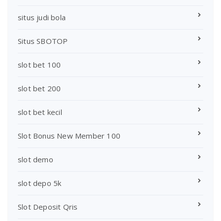
situs judi bola
Situs SBOTOP
slot bet 100
slot bet 200
slot bet kecil
Slot Bonus New Member 100
slot demo
slot depo 5k
Slot Deposit Qris