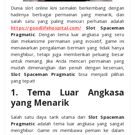
Dunia slot online kini semakin berkembang dengan
hadirnya berbagai permainan yang menarik, dan
salah satu yang paling mencuri perhatian adalah
https://goodlifehospital.com/
Slot Spaceman
Pragmatic
. Dengan tema luar angkasa yang seru
dan mekanisme permainan yang inovatif, game ini
menawarkan pengalaman bermain yang tidak hanya
menghibur, tetapi juga memberikan peluang besar
untuk menang. Jika Anda mencari permainan yang
mudah dimenangkan dan penuh dengan keseruan,
Slot Spaceman Pragmatic
bisa menjadi pilihan
yang tepat!
1. Tema Luar Angkasa
yang Menarik
Salah satu daya tarik utama dari
Slot Spaceman
Pragmatic
adalah tema luar angkasa yang sangat
menghibur. Game ini membawa pemain ke dalam