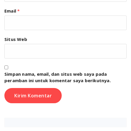
Email
*
Situs Web
Simpan nama, email, dan situs web saya pada
peramban ini untuk komentar saya berikutnya.