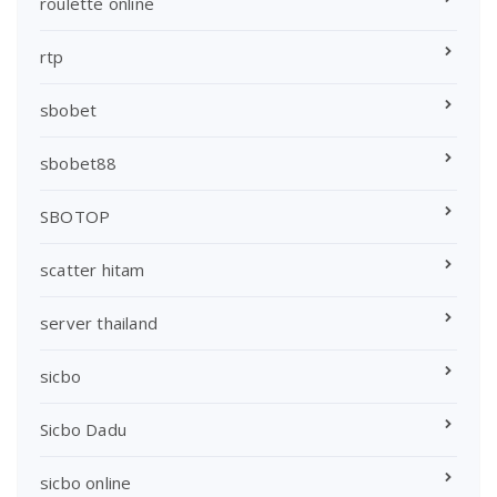
roulette online
rtp
sbobet
sbobet88
SBOTOP
scatter hitam
server thailand
sicbo
Sicbo Dadu
sicbo online