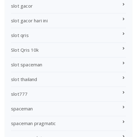
slot gacor
slot gacor hari ini
slot qris
Slot Qris 10k
slot spaceman
slot thailand
slot777
spaceman
spaceman pragmatic