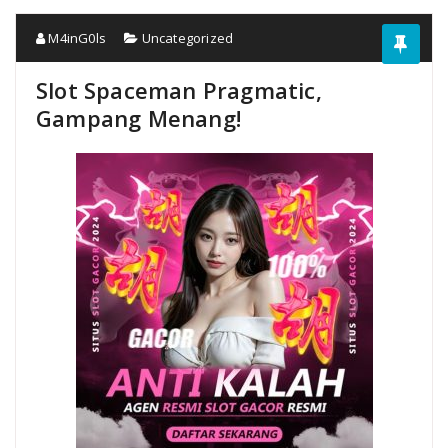
M4inG0ls
Uncategorized
Slot Spaceman Pragmatic,
Gampang Menang!