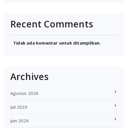
Recent Comments
Tidak ada komentar untuk ditampilkan.
Archives
Agustus 2026
Juli 2026
Juni 2026