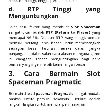
harus menunggu hingga permainan selesai.
d. RTP Tinggi yang
Menguntungkan
Salah satu faktor yang membuat
Slot Spaceman
sangat dicari adalah
RTP (Return to Player)
yang
mencapai 96,5%. Dengan RTP yang tinggi, pemain
memiliki peluang lebih besar untuk memenangkan
sebagian besar taruhan mereka dalam jangka
panjang. Ini adalah salah satu alasan mengapa game
ini dianggap sangat menguntungkan bagi para
pemain yang ingin meraih kemenangan besar.
3. Cara Bermain Slot
Spaceman Pragmatic
Bermain
Slot Spaceman Pragmatic
sangat mudah,
bahkan untuk pemula sekalipun. Berikut adalah
langkah-langkah untuk memulai permainan ini: