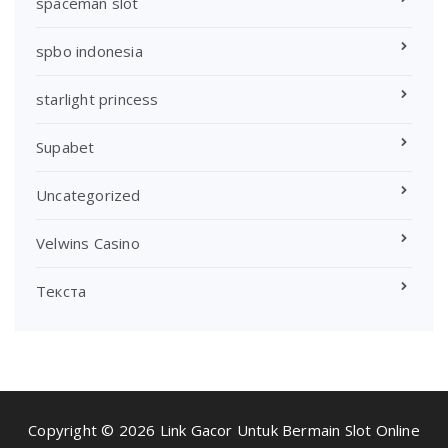
spaceman slot
spbo indonesia
starlight princess
Supabet
Uncategorized
Velwins Casino
Текста
Copyright © 2026 Link Gacor Untuk Bermain Slot Online