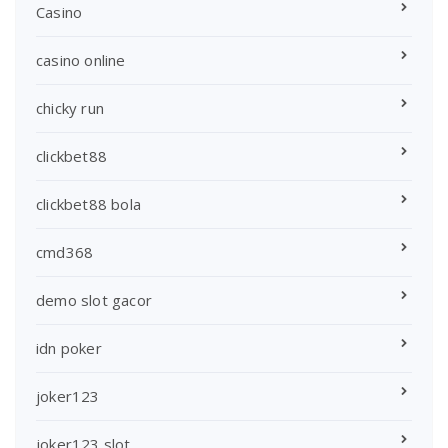
Casino
casino online
chicky run
clickbet88
clickbet88 bola
cmd368
demo slot gacor
idn poker
joker123
joker123 slot