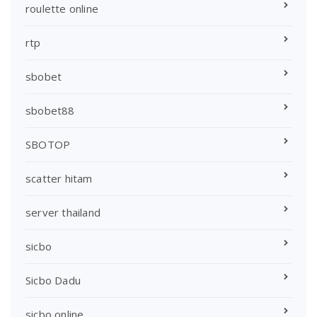
roulette online
rtp
sbobet
sbobet88
SBOTOP
scatter hitam
server thailand
sicbo
Sicbo Dadu
sicbo online