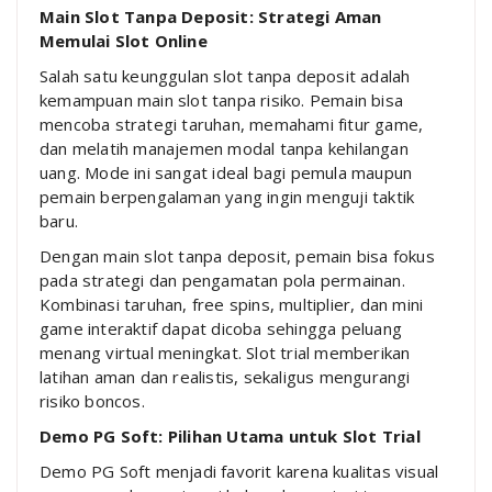
Main Slot Tanpa Deposit: Strategi Aman
Memulai Slot Online
Salah satu keunggulan slot tanpa deposit adalah
kemampuan main slot tanpa risiko. Pemain bisa
mencoba strategi taruhan, memahami fitur game,
dan melatih manajemen modal tanpa kehilangan
uang. Mode ini sangat ideal bagi pemula maupun
pemain berpengalaman yang ingin menguji taktik
baru.
Dengan main slot tanpa deposit, pemain bisa fokus
pada strategi dan pengamatan pola permainan.
Kombinasi taruhan, free spins, multiplier, dan mini
game interaktif dapat dicoba sehingga peluang
menang virtual meningkat. Slot trial memberikan
latihan aman dan realistis, sekaligus mengurangi
risiko boncos.
Demo PG Soft: Pilihan Utama untuk Slot Trial
Demo PG Soft menjadi favorit karena kualitas visual