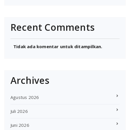
Recent Comments
Tidak ada komentar untuk ditampilkan.
Archives
Agustus 2026
Juli 2026
Juni 2026