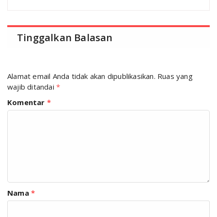
Tinggalkan Balasan
Alamat email Anda tidak akan dipublikasikan.
Ruas yang
wajib ditandai
*
Komentar
*
Nama
*