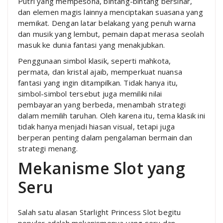
Putri yang mempesona, bintang-bintang bersinar,
dan elemen magis lainnya menciptakan suasana yang
memikat. Dengan latar belakang yang penuh warna
dan musik yang lembut, pemain dapat merasa seolah
masuk ke dunia fantasi yang menakjubkan.
Penggunaan simbol klasik, seperti mahkota,
permata, dan kristal ajaib, memperkuat nuansa
fantasi yang ingin ditampilkan. Tidak hanya itu,
simbol-simbol tersebut juga memiliki nilai
pembayaran yang berbeda, menambah strategi
dalam memilih taruhan. Oleh karena itu, tema klasik ini
tidak hanya menjadi hiasan visual, tetapi juga
berperan penting dalam pengalaman bermain dan
strategi menang.
Mekanisme Slot yang
Seru
Salah satu alasan Starlight Princess Slot begitu