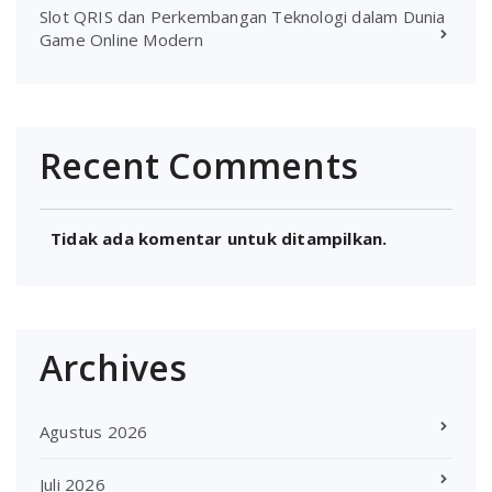
Slot QRIS dan Perkembangan Teknologi dalam Dunia
Game Online Modern
Recent Comments
Tidak ada komentar untuk ditampilkan.
Archives
Agustus 2026
Juli 2026