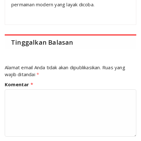
permainan modern yang layak dicoba.
Tinggalkan Balasan
Alamat email Anda tidak akan dipublikasikan.
Ruas yang
wajib ditandai
*
Komentar
*