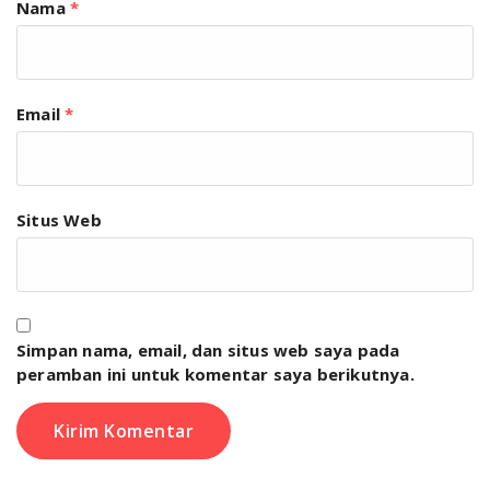
Nama
*
Email
*
Situs Web
Simpan nama, email, dan situs web saya pada
peramban ini untuk komentar saya berikutnya.