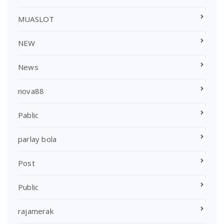
MUASLOT
NEW
News
nova88
Pablic
parlay bola
Post
Public
rajamerak