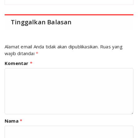
Tinggalkan Balasan
Alamat email Anda tidak akan dipublikasikan.
Ruas yang
wajib ditandai
*
Komentar
*
Nama
*