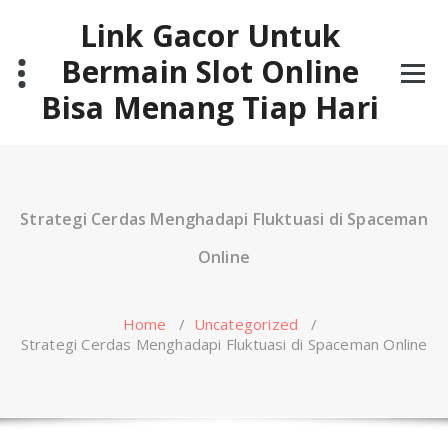
Skip
Link Gacor Untuk
to
content
Bermain Slot Online
Bisa Menang Tiap Hari
Strategi Cerdas Menghadapi Fluktuasi di Spaceman
Online
Home
/
Uncategorized
/
Strategi Cerdas Menghadapi Fluktuasi di Spaceman Online