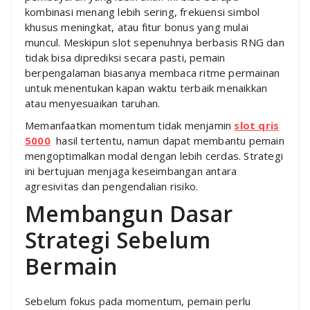
kombinasi menang lebih sering, frekuensi simbol
khusus meningkat, atau fitur bonus yang mulai
muncul. Meskipun slot sepenuhnya berbasis RNG dan
tidak bisa diprediksi secara pasti, pemain
berpengalaman biasanya membaca ritme permainan
untuk menentukan kapan waktu terbaik menaikkan
atau menyesuaikan taruhan.
Memanfaatkan momentum tidak menjamin
slot qris
5000
hasil tertentu, namun dapat membantu pemain
mengoptimalkan modal dengan lebih cerdas. Strategi
ini bertujuan menjaga keseimbangan antara
agresivitas dan pengendalian risiko.
Membangun Dasar
Strategi Sebelum
Bermain
Sebelum fokus pada momentum, pemain perlu