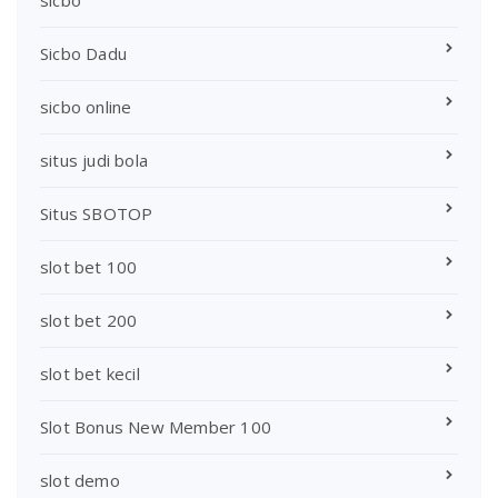
sicbo
Sicbo Dadu
sicbo online
situs judi bola
Situs SBOTOP
slot bet 100
slot bet 200
slot bet kecil
Slot Bonus New Member 100
slot demo