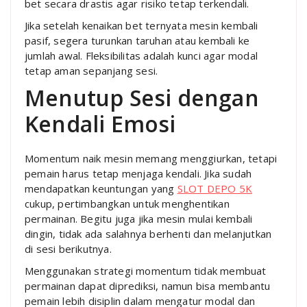
bet secara drastis agar risiko tetap terkendali.
Jika setelah kenaikan bet ternyata mesin kembali
pasif, segera turunkan taruhan atau kembali ke
jumlah awal. Fleksibilitas adalah kunci agar modal
tetap aman sepanjang sesi.
Menutup Sesi dengan
Kendali Emosi
Momentum naik mesin memang menggiurkan, tetapi
pemain harus tetap menjaga kendali. Jika sudah
mendapatkan keuntungan yang
SLOT DEPO 5K
cukup, pertimbangkan untuk menghentikan
permainan. Begitu juga jika mesin mulai kembali
dingin, tidak ada salahnya berhenti dan melanjutkan
di sesi berikutnya.
Menggunakan strategi momentum tidak membuat
permainan dapat diprediksi, namun bisa membantu
pemain lebih disiplin dalam mengatur modal dan