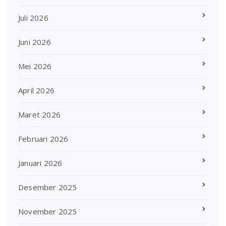
Juli 2026
Juni 2026
Mei 2026
April 2026
Maret 2026
Februari 2026
Januari 2026
Desember 2025
November 2025