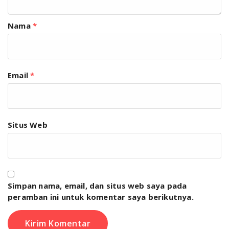
Nama
*
Email
*
Situs Web
Simpan nama, email, dan situs web saya pada
peramban ini untuk komentar saya berikutnya.