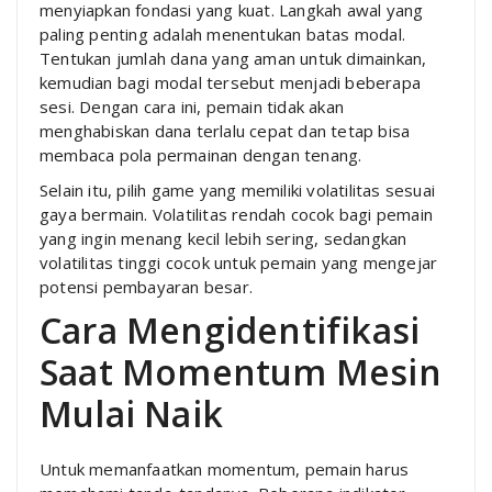
menyiapkan fondasi yang kuat. Langkah awal yang
paling penting adalah menentukan batas modal.
Tentukan jumlah dana yang aman untuk dimainkan,
kemudian bagi modal tersebut menjadi beberapa
sesi. Dengan cara ini, pemain tidak akan
menghabiskan dana terlalu cepat dan tetap bisa
membaca pola permainan dengan tenang.
Selain itu, pilih game yang memiliki volatilitas sesuai
gaya bermain. Volatilitas rendah cocok bagi pemain
yang ingin menang kecil lebih sering, sedangkan
volatilitas tinggi cocok untuk pemain yang mengejar
potensi pembayaran besar.
Cara Mengidentifikasi
Saat Momentum Mesin
Mulai Naik
Untuk memanfaatkan momentum, pemain harus