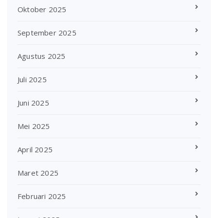
Oktober 2025
September 2025
Agustus 2025
Juli 2025
Juni 2025
Mei 2025
April 2025
Maret 2025
Februari 2025