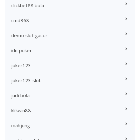
clickbet88 bola
cmd368
demo slot gacor
idn poker
joker123
joker123 slot
judi bola
klikwin88
mahjong