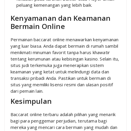
peluang kemenangan yang lebih baik.
Kenyamanan dan Keamanan
Bermain Online
Permainan baccarat online menawarkan kenyamanan
yang luar biasa. Anda dapat bermain di rumah sambil
menikmati minuman favorit tanpa harus khawatir
tentang kerumunan atau kebisingan kasino. Selain itu,
situs judi terkemuka juga menerapkan sistem
keamanan yang ketat untuk melindungi data dan
transaksi pribadi Anda. Pastikan untuk bermain di
situs yang memiliki lisensi resmi dan ulasan positif
dari pemain lain.
Kesimpulan
Baccarat online terbaru adalah pilihan yang menarik
bagi para penggemar perjudian, terutama bagi
mereka yang mencari cara bermain yang mudah dan