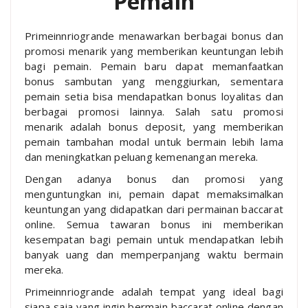
Pemain
Primeinnriogrande menawarkan berbagai bonus dan
promosi menarik yang memberikan keuntungan lebih
bagi pemain. Pemain baru dapat memanfaatkan
bonus sambutan yang menggiurkan, sementara
pemain setia bisa mendapatkan bonus loyalitas dan
berbagai promosi lainnya. Salah satu promosi
menarik adalah bonus deposit, yang memberikan
pemain tambahan modal untuk bermain lebih lama
dan meningkatkan peluang kemenangan mereka.
Dengan adanya bonus dan promosi yang
menguntungkan ini, pemain dapat memaksimalkan
keuntungan yang didapatkan dari permainan baccarat
online. Semua tawaran bonus ini memberikan
kesempatan bagi pemain untuk mendapatkan lebih
banyak uang dan memperpanjang waktu bermain
mereka.
Primeinnriogrande adalah tempat yang ideal bagi
siapa saja yang ingin bermain baccarat online dengan