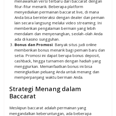
menawarkan versi terbaru dari baccarat dengan
fitur-fitur menarik. Beberapa platform
menyediakan permainan baccarat live, di mana
Anda bisa berinteraksi dengan dealer dan pemain
lain secara langsung melalui video streaming. Ini
memberikan pengalaman bermain yang lebih
mendalam dan menyenangkan, seolah-olah Anda
ada di kasino sungguhan.
Bonus dan Promosi
: Banyak situs judi online
memberikan bonus menarik bagi pemain baru dan
setia. Promosi ini dapat berupa bonus deposit,
cashback, hingga turnamen dengan hadiah yang
menggiurkan. Memanfaatkan bonus ini bisa
meningkatkan peluang Anda untuk menang dan
memperpanjang waktu bermain Anda.
Strategi Menang dalam
Baccarat
Meskipun baccarat adalah permainan yang
mengandalkan keberuntungan, ada beberapa