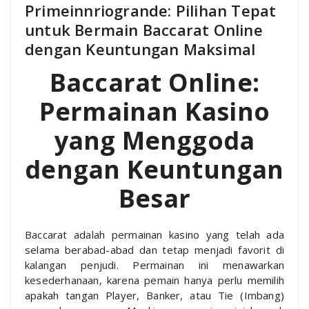
Primeinnriogrande: Pilihan Tepat
untuk Bermain Baccarat Online
dengan Keuntungan Maksimal
Baccarat Online:
Permainan Kasino
yang Menggoda
dengan Keuntungan
Besar
Baccarat adalah permainan kasino yang telah ada
selama berabad-abad dan tetap menjadi favorit di
kalangan penjudi. Permainan ini menawarkan
kesederhanaan, karena pemain hanya perlu memilih
apakah tangan Player, Banker, atau Tie (Imbang)