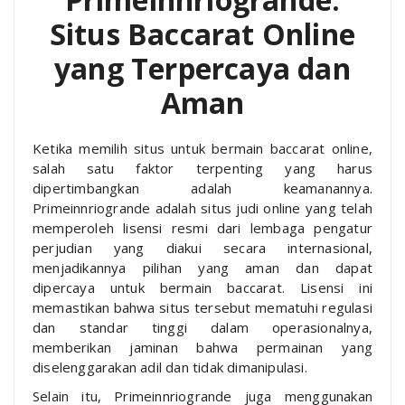
Situs Baccarat Online
yang Terpercaya dan
Aman
Ketika memilih situs untuk bermain baccarat online,
salah satu faktor terpenting yang harus
dipertimbangkan adalah keamanannya.
Primeinnriogrande adalah situs judi online yang telah
memperoleh lisensi resmi dari lembaga pengatur
perjudian yang diakui secara internasional,
menjadikannya pilihan yang aman dan dapat
dipercaya untuk bermain baccarat. Lisensi ini
memastikan bahwa situs tersebut mematuhi regulasi
dan standar tinggi dalam operasionalnya,
memberikan jaminan bahwa permainan yang
diselenggarakan adil dan tidak dimanipulasi.
Selain itu, Primeinnriogrande juga menggunakan