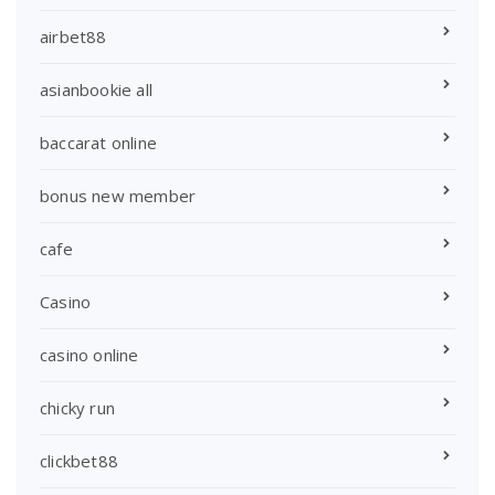
airbet88
asianbookie all
baccarat online
bonus new member
cafe
Casino
casino online
chicky run
clickbet88