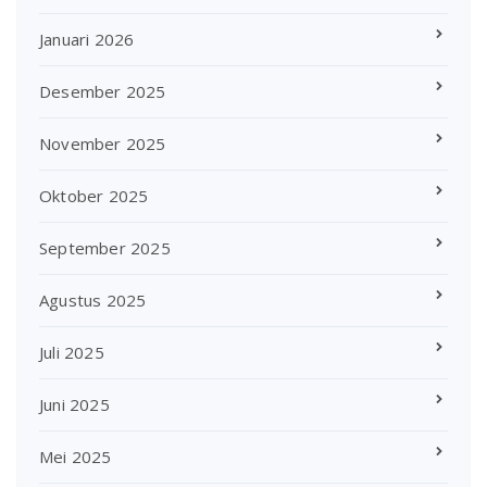
Januari 2026
Desember 2025
November 2025
Oktober 2025
September 2025
Agustus 2025
Juli 2025
Juni 2025
Mei 2025