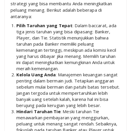
strategi yang bisa membantu Anda meningkatkan
peluang menang. Berikut adalah beberapa di
antaranya:
Pilih Taruhan yang Tepat
: Dalam baccarat, ada
tiga jenis taruhan yang bisa dipasang: Banker,
Player, dan Tie. Statistik menunjukkan bahwa
taruhan pada Banker memiliki peluang
kemenangan tertinggi, meskipun ada komisi kecil
yang harus dibayar jika menang. Memilih taruhan
ini dapat meningkatkan kemungkinan Anda untuk
meraih kemenangan.
Kelola Uang Anda
: Manajemen keuangan sangat
penting dalam bermain judi. Tetapkan anggaran
sebelum mulai bermain dan patuhi batas tersebut.
Jangan tergoda untuk mempertaruhkan lebih
banyak uang setelah kalah, karena hal ini bisa
berujung pada kerugian yang lebih besar.
Hindari Taruhan Tie
: Meski taruhan Tie
menawarkan pembayaran yang menggiurkan,
peluang untuk menang sangat rendah. Sebaiknya,
fokuslah pada taruhan Banker atau Player untuk