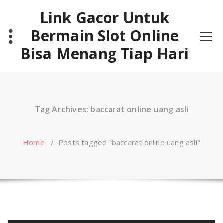
Skip
Link Gacor Untuk
to
content
Bermain Slot Online
Bisa Menang Tiap Hari
Tag Archives: baccarat online uang asli
Home
/
Posts tagged "baccarat online uang asli"