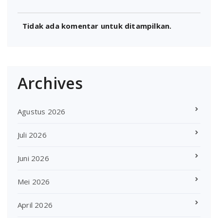
Tidak ada komentar untuk ditampilkan.
Archives
Agustus 2026
Juli 2026
Juni 2026
Mei 2026
April 2026