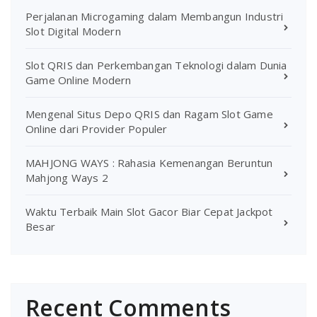
Perjalanan Microgaming dalam Membangun Industri
Slot Digital Modern
Slot QRIS dan Perkembangan Teknologi dalam Dunia
Game Online Modern
Mengenal Situs Depo QRIS dan Ragam Slot Game
Online dari Provider Populer
MAHJONG WAYS : Rahasia Kemenangan Beruntun
Mahjong Ways 2
Waktu Terbaik Main Slot Gacor Biar Cepat Jackpot
Besar
Recent Comments