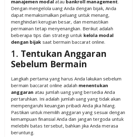
manajemen modal
atau
bankroll management
.
Dengan mengelola uang Anda dengan bijak, Anda
dapat memaksimalkan peluang untuk menang,
menghindari kerugian besar, dan memastikan
permainan tetap menyenangkan. Berikut adalah
beberapa tips dan strategi untuk
kelola modal
dengan bijak
saat bermain baccarat online.
1.
Tentukan Anggaran
Sebelum Bermain
Langkah pertama yang harus Anda lakukan sebelum
bermain baccarat online adalah
menentukan
anggaran
atau jumlah uang yang bersedia Anda
pertaruhkan. Ini adalah jumlah uang yang tidak akan
mempengaruhi keuangan pribadi Anda jika hilang.
Pastikan untuk memilih anggaran yang sesuai dengan
kemampuan finansial Anda dan jangan tergoda untuk
melebihi batas tersebut, bahkan jika Anda merasa
beruntung.