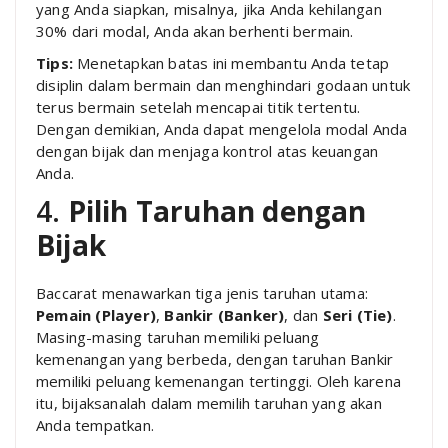
yang Anda siapkan, misalnya, jika Anda kehilangan
30% dari modal, Anda akan berhenti bermain.
Tips:
Menetapkan batas ini membantu Anda tetap
disiplin dalam bermain dan menghindari godaan untuk
terus bermain setelah mencapai titik tertentu.
Dengan demikian, Anda dapat mengelola modal Anda
dengan bijak dan menjaga kontrol atas keuangan
Anda.
4.
Pilih Taruhan dengan
Bijak
Baccarat menawarkan tiga jenis taruhan utama:
Pemain (Player)
,
Bankir (Banker)
, dan
Seri (Tie)
.
Masing-masing taruhan memiliki peluang
kemenangan yang berbeda, dengan taruhan Bankir
memiliki peluang kemenangan tertinggi. Oleh karena
itu, bijaksanalah dalam memilih taruhan yang akan
Anda tempatkan.