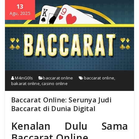
13
Agu, 2025
M4inG0ls
baccarat online
baccarat online
,
bakarat online
,
casino online
Baccarat Online: Serunya Judi
Baccarat di Dunia Digital
Kenalan Dulu Sama
Baccarat Online