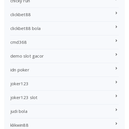
chicky run
clickbet88
clickbet88 bola
cmd368
demo slot gacor
idn poker
joker123
joker123 slot
judi bola
klikwin88