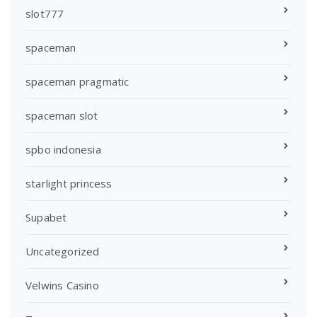
slot777
spaceman
spaceman pragmatic
spaceman slot
spbo indonesia
starlight princess
Supabet
Uncategorized
Velwins Casino