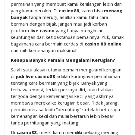
permainan yang membuat kamu kehilangan lebih dari
yang kamu peroleh. Di
casino88
, kamu bisa
menang
banyak
tanpa merugi, asalkan kamu tahu cara
bermain dengan bijak. Jangan mau jadi korban
platform
live casino
yang hanya mengincar
keuntungan dari ketidaktahuan pemainnya. Yuk, simak
bagaimana cara bermain cerdas di
casino 88 online
dan raih kemenangan maksimal!
Kenapa Banyak Pemain Mengalami Kerugian?
Salah satu alasan utama pemain mengalami kerugian
di
judi live casino88
adalah kurangnya pemahaman
tentang cara bermain yang bijak. Banyak yang
terbawa emosi, terlalu percaya diri, atau bahkan
tergoda dengan kemenangan kecil yang akhirnya
membawa mereka ke kerugian besar. Tidak jarang,
pemain merasa lebih “beruntung” setelah beberapa
kemenangan kecil dan mulai bertaruh lebih besar
tanpa perhitungan yang matang.
Di
casino88
, meski kamu memiliki peluang menang