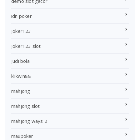
demo slot gacor
idn poker
joker123
joker123 slot
judi bola
klikwin88
mahjong
mahjong slot
mahjong ways 2
maupoker