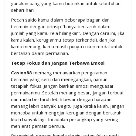
gunakan uang yang kamu butuhkan untuk kebutuhan
sehari-hari.
Pecah saldo kamu dalam beberapa bagian dan
bermain dengan prinsip “hanya bertaruh dalam
jumlah yang kamu rela hilangkan”. Dengan cara ini, jika
kamu kalah, kerugianmu tetap terkendali, dan jika
kamu menang, kamu masih punya cukup modal untuk
bertahan dalam permainan.
Tetap Fokus dan Jangan Terbawa Emosi
Casino88
memang menawarkan pengalaman
bermain yang seru dan menegangkan, namun
tetaplah fokus. Jangan biarkan emosi menguasai
permainanmu. Setelah menang besar, jangan terbuai
dan mulai bertaruh lebih besar dengan harapan
menang lebih banyak. Begitu juga ketika kalah, jangan
mencoba untuk mengejar kerugian dengan bertaruh
lebih banyak lagi. Ini adalah perangkap yang sering
menjerat pemain pemula.
Bermainlah dengan kepala dingin, tetap fokus pada