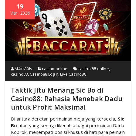
19
Mar, 2026
M4inG0ls
casino online
casino 88 online
,
casino88
,
Casino88 Login
,
Live Casino88
Taktik Jitu Menang Sic Bo di
Casino88: Rahasia Menebak Dadu
untuk Profit Maksimal
Di antara deretan permainan meja yang tersedia,
Sic
Bo
atau yang sering dikenal sebagai permainan Dadu
Koprok, menempati posisi khusus di hati para pemain