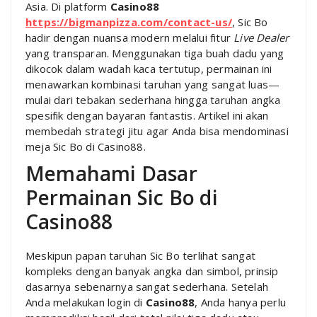
Asia. Di platform
Casino88
https://bigmanpizza.com/contact-us/
, Sic Bo
hadir dengan nuansa modern melalui fitur
Live Dealer
yang transparan. Menggunakan tiga buah dadu yang
dikocok dalam wadah kaca tertutup, permainan ini
menawarkan kombinasi taruhan yang sangat luas—
mulai dari tebakan sederhana hingga taruhan angka
spesifik dengan bayaran fantastis. Artikel ini akan
membedah strategi jitu agar Anda bisa mendominasi
meja Sic Bo di Casino88.
Memahami Dasar
Permainan Sic Bo di
Casino88
Meskipun papan taruhan Sic Bo terlihat sangat
kompleks dengan banyak angka dan simbol, prinsip
dasarnya sebenarnya sangat sederhana. Setelah
Anda melakukan login di
Casino88
, Anda hanya perlu