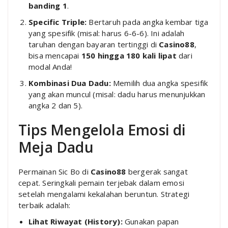
banding 1
.
Specific Triple:
Bertaruh pada angka kembar tiga
yang spesifik (misal: harus 6-6-6). Ini adalah
taruhan dengan bayaran tertinggi di
Casino88
,
bisa mencapai
150 hingga 180 kali lipat
dari
modal Anda!
Kombinasi Dua Dadu:
Memilih dua angka spesifik
yang akan muncul (misal: dadu harus menunjukkan
angka 2 dan 5).
Tips Mengelola Emosi di
Meja Dadu
Permainan Sic Bo di
Casino88
bergerak sangat
cepat. Seringkali pemain terjebak dalam emosi
setelah mengalami kekalahan beruntun. Strategi
terbaik adalah:
Lihat Riwayat (History):
Gunakan papan