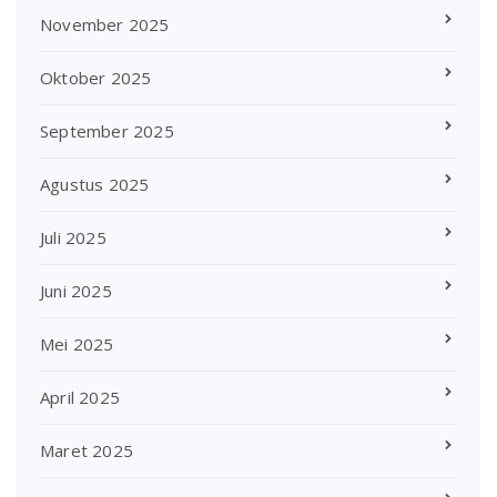
November 2025
Oktober 2025
September 2025
Agustus 2025
Juli 2025
Juni 2025
Mei 2025
April 2025
Maret 2025