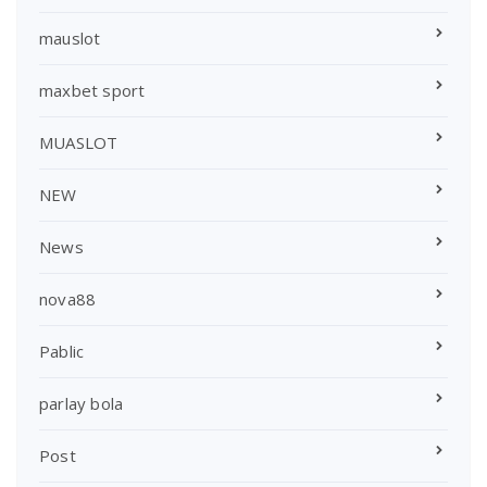
mauslot
maxbet sport
MUASLOT
NEW
News
nova88
Pablic
parlay bola
Post