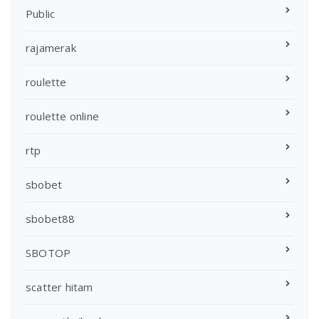
Public
rajamerak
roulette
roulette online
rtp
sbobet
sbobet88
SBOTOP
scatter hitam