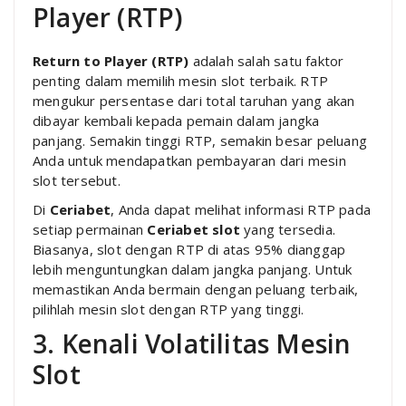
Player (RTP)
Return to Player (RTP)
adalah salah satu faktor
penting dalam memilih mesin slot terbaik. RTP
mengukur persentase dari total taruhan yang akan
dibayar kembali kepada pemain dalam jangka
panjang. Semakin tinggi RTP, semakin besar peluang
Anda untuk mendapatkan pembayaran dari mesin
slot tersebut.
Di
Ceriabet
, Anda dapat melihat informasi RTP pada
setiap permainan
Ceriabet slot
yang tersedia.
Biasanya, slot dengan RTP di atas 95% dianggap
lebih menguntungkan dalam jangka panjang. Untuk
memastikan Anda bermain dengan peluang terbaik,
pilihlah mesin slot dengan RTP yang tinggi.
3. Kenali Volatilitas Mesin
Slot