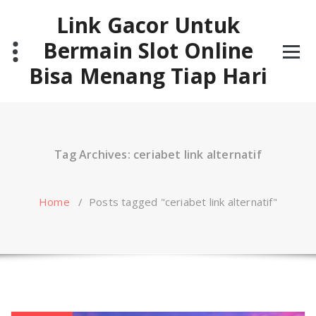
Skip
Link Gacor Untuk
to
content
Bermain Slot Online
Bisa Menang Tiap Hari
Tag Archives: ceriabet link alternatif
Home
/
Posts tagged "ceriabet link alternatif"