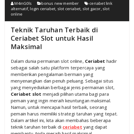
M4inG0ls
bonus new member
ceriabet link
alternatif
,
login ceriabet
,
slot ceriabet
,
slot gacor
,
slot
online
Teknik Taruhan Terbaik di
Ceriabet Slot untuk Hasil
Maksimal
Dalam dunia permainan slot online,
Ceriabet
hadir
sebagai salah satu platform terpercaya yang
memberikan pengalaman bermain yang
menyenangkan dan penuh peluang. Sebagai situs
yang menyediakan berbagai jenis permainan slot,
Ceriabet slot
menjadi pilihan utama bagi para
pemain yang ingin meraih keuntungan maksimal.
Namun, untuk mencapai hasil terbaik, seorang
pemain harus memiliki strategi taruhan yang tepat.
Dalam artikel ini, kita akan membahas beberapa
teknik taruhan terbaik di
ceriabet
yang dapat
membantu Anda meraih hasil maksimal.