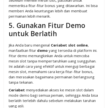
Sebelum memilih mesin slot, pastikan untuk
memeriksa fitur-fitur bonus yang ditawarkan. Ini bisa
memberi Anda keuntungan lebih dan membuat
permainan lebih menarik.
5. Gunakan Fitur Demo
untuk Berlatih
Jika Anda baru mengenal
Ceriabet slot online
,
manfaatkan fitur
demo
yang tersedia di platform ini.
Fitur demo memungkinkan Anda untuk mencoba
mesin slot tanpa mempertaruhkan uang sungguhan.
Ini adalah cara yang efektif untuk menguji berbagai
mesin slot, memahami cara kerja fitur-fitur bonus,
dan merasakan bagaimana permainan berlangsung
tanpa tekanan.
Ceriabet
menyediakan akses ke mesin slot dalam
mode demo bagi semua pemain, sehingga Anda bisa
berlatih terlebih dahulu sebelum melakukan taruhan
uang asli.