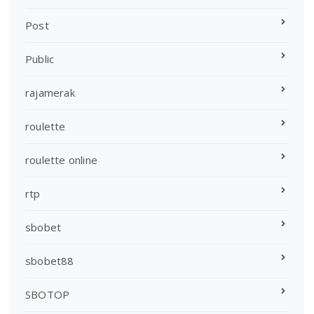
Post
Public
rajamerak
roulette
roulette online
rtp
sbobet
sbobet88
SBOTOP