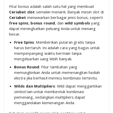
Fitur bonus adalah salah satu hal yang membuat
Ceriabet slot
semakin menarik. Banyak mesin slot di
Ceriabet
menawarkan berbagai jenis bonus, seperti
free spins
,
bonus round
, dan
wild symbols
yang
dapat meningkatkan peluang Anda untuk menang
besar.
Free Spins
: Memberikan putaran gratis tanpa
harus bertaruh. Ini adalah cara yang bagus untuk
memperpanjang waktu bermain tanpa
mengeluarkan uang lebih banyak.
Bonus Round
: Fitur tambahan yang
memungkinkan Anda untuk memenangkan hadiah
ekstra jika berhasil memicu kombinasi tertentu.
Wilds dan Multipliers
: Wild dapat menggantikan
simbol lain untuk membentuk kombinasi
pemenang, sedangkan multipliers dapat
menggandakan kemenangan Anda.