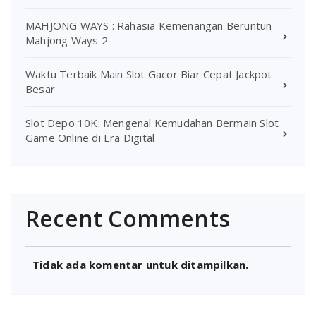
MAHJONG WAYS : Rahasia Kemenangan Beruntun
Mahjong Ways 2
Waktu Terbaik Main Slot Gacor Biar Cepat Jackpot
Besar
Slot Depo 10K: Mengenal Kemudahan Bermain Slot
Game Online di Era Digital
Recent Comments
Tidak ada komentar untuk ditampilkan.