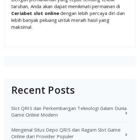
taruhan, Anda akan dapat menikmati permainan di
Ceriabet slot online
dengan lebih percaya diri dan
lebih banyak peluang untuk meraih hasil yang
maksimal.
Recent Posts
Slot QRIS dan Perkembangan Teknologi dalam Dunia
Game Online Modern
Mengenal Situs Depo QRIS dan Ragam Slot Game
Online dari Provider Populer