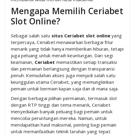
Mengapa Memilih Ceriabet
Slot Online?
Sebagai salah satu
situs Ceriabet slot online
yang
terpercaya, Ceriabet menawarkan berbagai fitur
menarik yang tidak hanya memberikan hiburan, tetapi
juga peluang untuk meraih keuntungan. Dari segi
keamanan,
Ceriabet
memastikan setiap transaksi
dan permainan berlangsung dengan transparansi
penuh. Kemudahan akses juga menjadi salah satu
keunggulan utama Ceriabet, yang memungkinkan
pemain untuk bermain kapan saja dan di mana saja.
Dengan berbagai pilihan permainan, termasuk slot
dengan RTP tinggi dan tema menarik, Ceriabet
menyediakan banyak peluang bagi pemain untuk
mencoba peruntungan mereka. Namun, untuk
mendapatkan hasil maksimal, penting bagi pemain
untuk memanfaatkan teknik taruhan yang tepat.