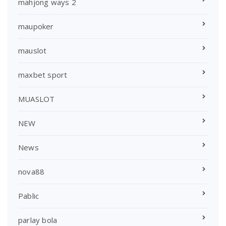
mahjong ways 2
maupoker
mauslot
maxbet sport
MUASLOT
NEW
News
nova88
Pablic
parlay bola