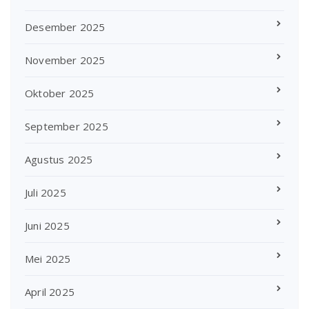
Desember 2025
November 2025
Oktober 2025
September 2025
Agustus 2025
Juli 2025
Juni 2025
Mei 2025
April 2025