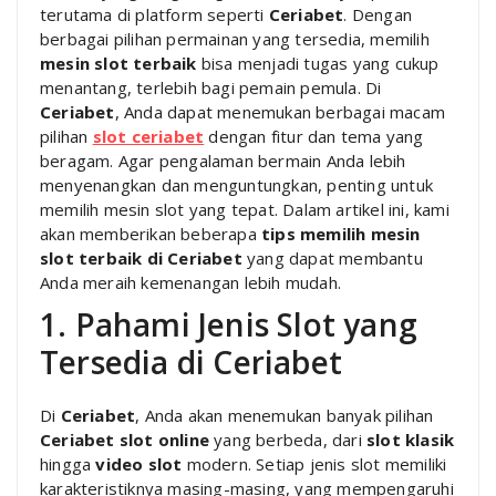
terutama di platform seperti
Ceriabet
. Dengan
berbagai pilihan permainan yang tersedia, memilih
mesin slot terbaik
bisa menjadi tugas yang cukup
menantang, terlebih bagi pemain pemula. Di
Ceriabet
, Anda dapat menemukan berbagai macam
pilihan
slot ceriabet
dengan fitur dan tema yang
beragam. Agar pengalaman bermain Anda lebih
menyenangkan dan menguntungkan, penting untuk
memilih mesin slot yang tepat. Dalam artikel ini, kami
akan memberikan beberapa
tips memilih mesin
slot terbaik di Ceriabet
yang dapat membantu
Anda meraih kemenangan lebih mudah.
1. Pahami Jenis Slot yang
Tersedia di Ceriabet
Di
Ceriabet
, Anda akan menemukan banyak pilihan
Ceriabet slot online
yang berbeda, dari
slot klasik
hingga
video slot
modern. Setiap jenis slot memiliki
karakteristiknya masing-masing, yang mempengaruhi