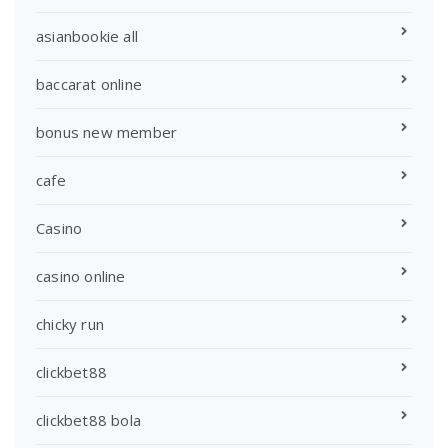
asianbookie all
baccarat online
bonus new member
cafe
Casino
casino online
chicky run
clickbet88
clickbet88 bola