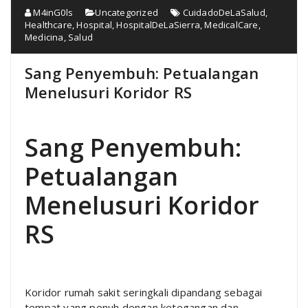
M4inG0ls
Uncategorized
CuidadoDeLaSalud
,
Healthcare
,
Hospital
,
HospitalDeLaSierra
,
MedicalCare
,
Medicina
,
Salud
Sang Penyembuh: Petualangan
Menelusuri Koridor RS
Sang Penyembuh:
Petualangan
Menelusuri Koridor
RS
Koridor rumah sakit seringkali dipandang sebagai
tempat yang penuh dengan ketegangan dan