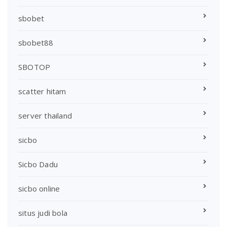
sbobet
sbobet88
SBOTOP
scatter hitam
server thailand
sicbo
Sicbo Dadu
sicbo online
situs judi bola