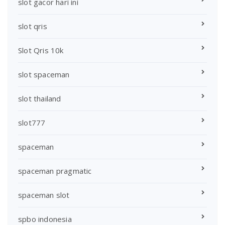
slot gacor hari ini
slot qris
Slot Qris 10k
slot spaceman
slot thailand
slot777
spaceman
spaceman pragmatic
spaceman slot
spbo indonesia