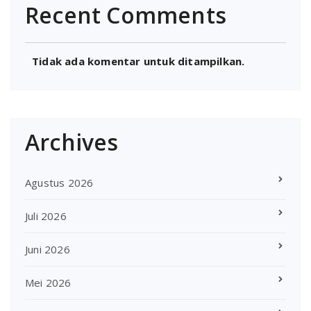
Recent Comments
Tidak ada komentar untuk ditampilkan.
Archives
Agustus 2026
Juli 2026
Juni 2026
Mei 2026