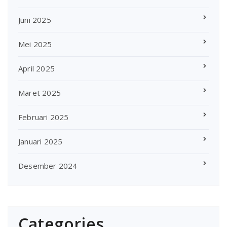
Juni 2025
Mei 2025
April 2025
Maret 2025
Februari 2025
Januari 2025
Desember 2024
Categories