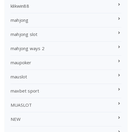
klikwin88
mahjong
mahjong slot
mahjong ways 2
maupoker
mauslot
maxbet sport
MUASLOT
NEW