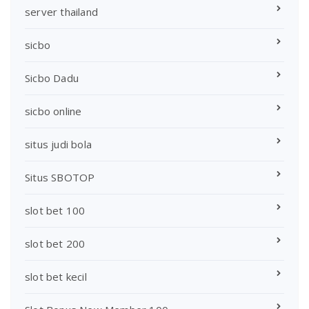
server thailand
sicbo
Sicbo Dadu
sicbo online
situs judi bola
Situs SBOTOP
slot bet 100
slot bet 200
slot bet kecil