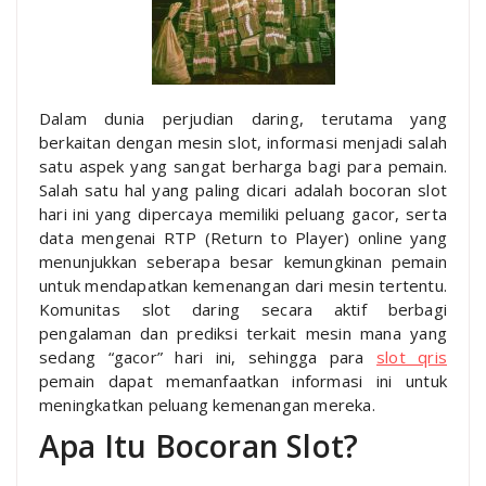
Dalam dunia perjudian daring, terutama yang
berkaitan dengan mesin slot, informasi menjadi salah
satu aspek yang sangat berharga bagi para pemain.
Salah satu hal yang paling dicari adalah bocoran slot
hari ini yang dipercaya memiliki peluang gacor, serta
data mengenai RTP (Return to Player) online yang
menunjukkan seberapa besar kemungkinan pemain
untuk mendapatkan kemenangan dari mesin tertentu.
Komunitas slot daring secara aktif berbagi
pengalaman dan prediksi terkait mesin mana yang
sedang “gacor” hari ini, sehingga para
slot qris
pemain dapat memanfaatkan informasi ini untuk
meningkatkan peluang kemenangan mereka.
Apa Itu Bocoran Slot?