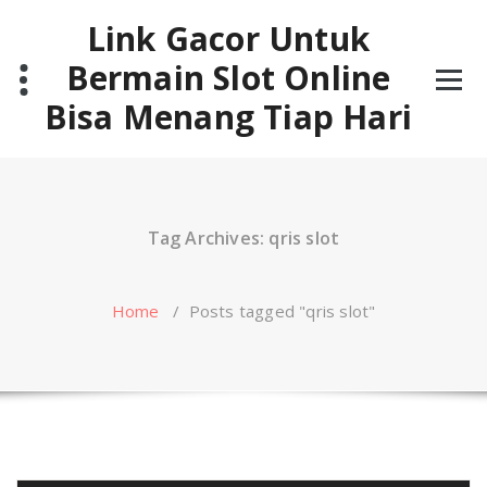
Skip
Link Gacor Untuk
to
content
Bermain Slot Online
Bisa Menang Tiap Hari
Tag Archives: qris slot
Home
/
Posts tagged "qris slot"