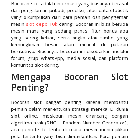
Bocoran slot adalah informasi yang biasanya berasal
dari pengalaman pribadi, prediksi, atau data statistik
yang dikumpulkan dari para pemain dan penggemar
mesin
slot depo 10k
daring. Bocoran ini bisa berupa
mesin mana yang sedang panas, fitur bonus apa
yang sering keluar, serta angka atau simbol yang
kemungkinan besar akan muncul di putaran
berikutnya. Biasanya, bocoran ini disebarkan melalui
forum, grup WhatsApp, media sosial, dan platform
komunitas slot daring.
Mengapa Bocoran Slot
Penting?
Bocoran slot sangat penting karena membantu
pemain dalam menentukan strategi mereka. Di dunia
slot online, meskipun mesin dirancang dengan
algoritma acak (RNG – Random Number Generator),
ada periode tertentu di mana mesin menunjukkan
pola tertentu yang bisa dimanfaatkan. Para pemain