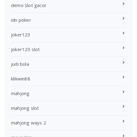
demo slot gacor
idn poker
joker123
joker123 slot
judi bola
klikwin88
mahjong
mahjong slot
mahjong ways 2