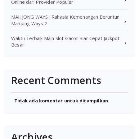
Online dari Provider Populer
MAHJONG WAYS : Rahasia Kemenangan Beruntun
Mahjong Ways 2
Waktu Terbaik Main Slot Gacor Biar Cepat Jackpot
Besar
Recent Comments
Tidak ada komentar untuk ditampilkan.
Archives