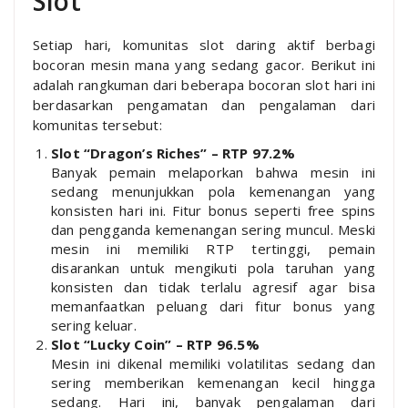
Slot
Setiap hari, komunitas slot daring aktif berbagi
bocoran mesin mana yang sedang gacor. Berikut ini
adalah rangkuman dari beberapa bocoran slot hari ini
berdasarkan pengamatan dan pengalaman dari
komunitas tersebut:
Slot “Dragon’s Riches” – RTP 97.2%
Banyak pemain melaporkan bahwa mesin ini
sedang menunjukkan pola kemenangan yang
konsisten hari ini. Fitur bonus seperti free spins
dan pengganda kemenangan sering muncul. Meski
mesin ini memiliki RTP tertinggi, pemain
disarankan untuk mengikuti pola taruhan yang
konsisten dan tidak terlalu agresif agar bisa
memanfaatkan peluang dari fitur bonus yang
sering keluar.
Slot “Lucky Coin” – RTP 96.5%
Mesin ini dikenal memiliki volatilitas sedang dan
sering memberikan kemenangan kecil hingga
sedang. Hari ini, banyak pengalaman dari