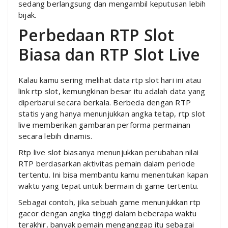
sedang berlangsung dan mengambil keputusan lebih
bijak.
Perbedaan RTP Slot
Biasa dan RTP Slot Live
Kalau kamu sering melihat data rtp slot hari ini atau
link rtp slot, kemungkinan besar itu adalah data yang
diperbarui secara berkala. Berbeda dengan RTP
statis yang hanya menunjukkan angka tetap, rtp slot
live memberikan gambaran performa permainan
secara lebih dinamis.
Rtp live slot biasanya menunjukkan perubahan nilai
RTP berdasarkan aktivitas pemain dalam periode
tertentu. Ini bisa membantu kamu menentukan kapan
waktu yang tepat untuk bermain di game tertentu.
Sebagai contoh, jika sebuah game menunjukkan rtp
gacor dengan angka tinggi dalam beberapa waktu
terakhir, banyak pemain menganggap itu sebagai