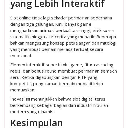
yang Lebih Interaktif
Slot online tidak lagi sekadar permainan sederhana
dengan tiga gulungan. Kini, banyak game
menghadirkan animasi berkualitas tinggi, efek suara
sinematik, hingga alur cerita yang menarik. Beberapa
bahkan mengusung konsep petualangan dan mitologi
yang membuat pemain merasa terlibat secara
emosional.
Elemen interaktif seperti mini game, fitur cascading
reels, dan bonus round membuat permainan semakin
seru. Ketika digabungkan dengan RTP yang
kompetitif, pengalaman bermain menjadi lebih
memuaskan.
Inovasi ini menunjukkan bahwa slot digital terus
berkembang sebagai bagian dari industri hiburan
modern yang dinamis.
Kesimpulan