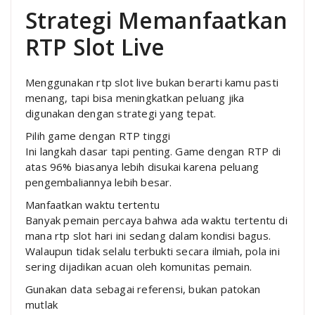
Strategi Memanfaatkan
RTP Slot Live
Menggunakan rtp slot live bukan berarti kamu pasti
menang, tapi bisa meningkatkan peluang jika
digunakan dengan strategi yang tepat.
Pilih game dengan RTP tinggi
Ini langkah dasar tapi penting. Game dengan RTP di
atas 96% biasanya lebih disukai karena peluang
pengembaliannya lebih besar.
Manfaatkan waktu tertentu
Banyak pemain percaya bahwa ada waktu tertentu di
mana rtp slot hari ini sedang dalam kondisi bagus.
Walaupun tidak selalu terbukti secara ilmiah, pola ini
sering dijadikan acuan oleh komunitas pemain.
Gunakan data sebagai referensi, bukan patokan
mutlak