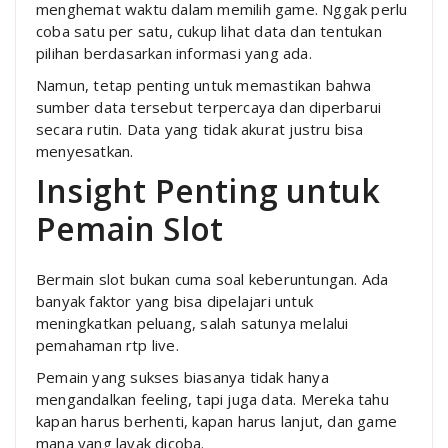
menghemat waktu dalam memilih game. Nggak perlu
coba satu per satu, cukup lihat data dan tentukan
pilihan berdasarkan informasi yang ada.
Namun, tetap penting untuk memastikan bahwa
sumber data tersebut terpercaya dan diperbarui
secara rutin. Data yang tidak akurat justru bisa
menyesatkan.
Insight Penting untuk
Pemain Slot
Bermain slot bukan cuma soal keberuntungan. Ada
banyak faktor yang bisa dipelajari untuk
meningkatkan peluang, salah satunya melalui
pemahaman rtp live.
Pemain yang sukses biasanya tidak hanya
mengandalkan feeling, tapi juga data. Mereka tahu
kapan harus berhenti, kapan harus lanjut, dan game
mana yang layak dicoba.