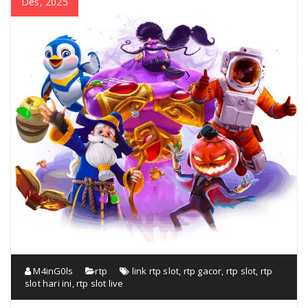
Des, 2025
M4inG0ls
rtp
link rtp slot
,
rtp gacor
,
rtp slot
,
rtp
slot hari ini
,
rtp slot live