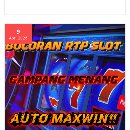
9
Apr, 2026