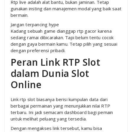
Rtp live adalah alat bantu, bukan jaminan. Tetap
gunakan insting dan manajemen modal yang baik saat
bermain.
Jangan terpancing hype
Kadang sebuah game dianggap rtp gacor karena
sedang ramai dibicarakan. Tapi belum tentu cocok
dengan gaya bermain kamu. Tetap pilih yang sesuai
dengan preferensi pribadi.
Peran Link RTP Slot
dalam Dunia Slot
Online
Link rtp slot biasanya berisi kumpulan data dari
berbagai permainan yang menunjukkan nilai RTP
terbaru. Ini jadi semacam dashboard bagi pemain
untuk melihat peluang yang tersedia.
Dengan mengakses link tersebut, kamu bisa