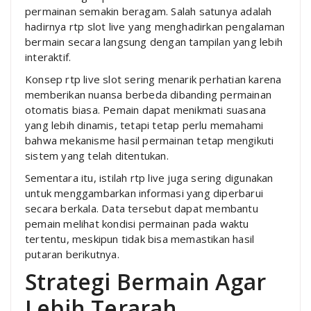
permainan semakin beragam. Salah satunya adalah
hadirnya rtp slot live yang menghadirkan pengalaman
bermain secara langsung dengan tampilan yang lebih
interaktif.
Konsep rtp live slot sering menarik perhatian karena
memberikan nuansa berbeda dibanding permainan
otomatis biasa. Pemain dapat menikmati suasana
yang lebih dinamis, tetapi tetap perlu memahami
bahwa mekanisme hasil permainan tetap mengikuti
sistem yang telah ditentukan.
Sementara itu, istilah rtp live juga sering digunakan
untuk menggambarkan informasi yang diperbarui
secara berkala. Data tersebut dapat membantu
pemain melihat kondisi permainan pada waktu
tertentu, meskipun tidak bisa memastikan hasil
putaran berikutnya.
Strategi Bermain Agar
Lebih Terarah