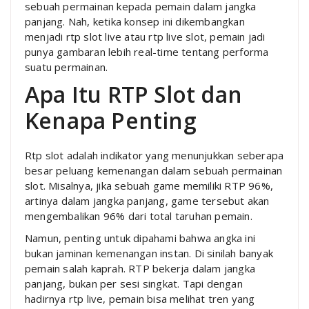
sebuah permainan kepada pemain dalam jangka
panjang. Nah, ketika konsep ini dikembangkan
menjadi rtp slot live atau rtp live slot, pemain jadi
punya gambaran lebih real-time tentang performa
suatu permainan.
Apa Itu RTP Slot dan
Kenapa Penting
Rtp slot adalah indikator yang menunjukkan seberapa
besar peluang kemenangan dalam sebuah permainan
slot. Misalnya, jika sebuah game memiliki RTP 96%,
artinya dalam jangka panjang, game tersebut akan
mengembalikan 96% dari total taruhan pemain.
Namun, penting untuk dipahami bahwa angka ini
bukan jaminan kemenangan instan. Di sinilah banyak
pemain salah kaprah. RTP bekerja dalam jangka
panjang, bukan per sesi singkat. Tapi dengan
hadirnya rtp live, pemain bisa melihat tren yang