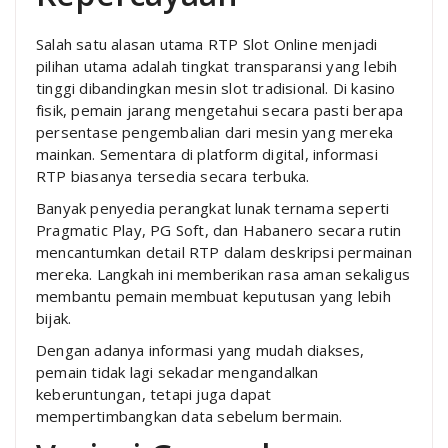
Salah satu alasan utama RTP Slot Online menjadi
pilihan utama adalah tingkat transparansi yang lebih
tinggi dibandingkan mesin slot tradisional. Di kasino
fisik, pemain jarang mengetahui secara pasti berapa
persentase pengembalian dari mesin yang mereka
mainkan. Sementara di platform digital, informasi
RTP biasanya tersedia secara terbuka.
Banyak penyedia perangkat lunak ternama seperti
Pragmatic Play
,
PG Soft
, dan
Habanero
secara rutin
mencantumkan detail RTP dalam deskripsi permainan
mereka. Langkah ini memberikan rasa aman sekaligus
membantu pemain membuat keputusan yang lebih
bijak.
Dengan adanya informasi yang mudah diakses,
pemain tidak lagi sekadar mengandalkan
keberuntungan, tetapi juga dapat
mempertimbangkan data sebelum bermain.