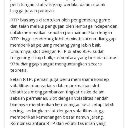
perhitungan statistik yang berlaku dalam ribuan
hingga jutaan putaran.
RTP biasanya ditentukan oleh pengembang game
dan telah melalui pengujian oleh lembaga independen
untuk memastikan keadilan permainan. Slot dengan
RTP tinggi cenderung lebih diminati karena dianggap
memberikan peluang menang yang lebih baik.
Umumnya, slot dengan RTP di atas 95% sudah
tergolong cukup baik, sementara yang berada di atas
97% dianggap sangat menguntungkan secara
teoretis.
Selain RTP, pemain juga perlu memahami konsep
volatilitas atau varians dalam permainan slot.
Volatilitas menggambarkan tingkat risiko dalam
sebuah permainan. Slot dengan volatilitas rendah
biasanya memberikan kemenangan kecil tetapi lebih
sering, sedangkan slot dengan volatilitas tinggi
memberikan kemenangan besar namun jarang.
Kombinasi antara RTP dan volatilitas inilah yang