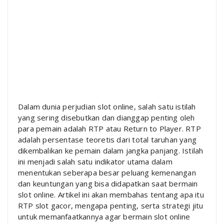
Dalam dunia perjudian slot online, salah satu istilah
yang sering disebutkan dan dianggap penting oleh
para pemain adalah RTP atau Return to Player. RTP
adalah persentase teoretis dari total taruhan yang
dikembalikan ke pemain dalam jangka panjang. Istilah
ini menjadi salah satu indikator utama dalam
menentukan seberapa besar peluang kemenangan
dan keuntungan yang bisa didapatkan saat bermain
slot online. Artikel ini akan membahas tentang apa itu
RTP slot gacor, mengapa penting, serta strategi jitu
untuk memanfaatkannya agar bermain slot online