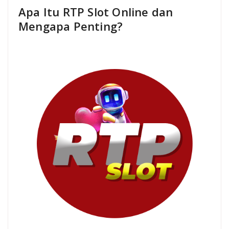
Apa Itu RTP Slot Online dan
Mengapa Penting?