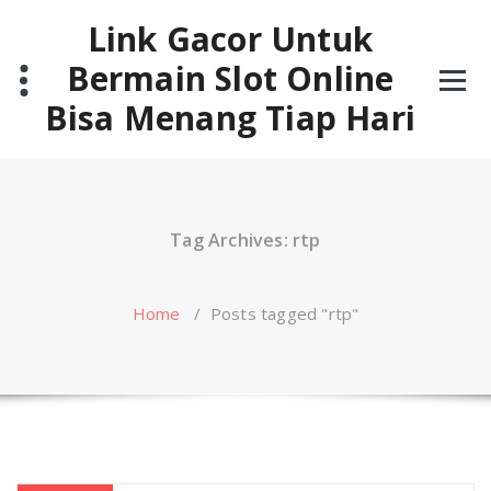
Skip
Link Gacor Untuk
to
content
Bermain Slot Online
Bisa Menang Tiap Hari
Tag Archives: rtp
Home
/
Posts tagged "rtp"