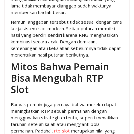
lama tidak membayar dianggap sudah waktunya
memberikan hadiah besar.
Namun, anggapan tersebut tidak sesuai dengan cara
kerja sistem slot modern. Setiap putaran memiliki
hasil yang berdiri sendiri karena RNG menghasilkan
kombinasi secara acak. Dengan demikian,
kemenangan atau kekalahan sebelumnya tidak dapat
menentukan hasil putaran berikutnya.
Mitos Bahwa Pemain
Bisa Mengubah RTP
Slot
Banyak pemain juga percaya bahwa mereka dapat
meningkatkan RTP sebuah permainan dengan
menggunakan strategi tertentu, seperti menaikkan
taruhan setelah kalah atau mengganti pola
permainan. Padahal,
rtp slot
merupakan nilai yang