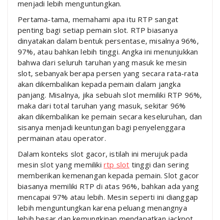
menjadi lebih menguntungkan.
Pertama-tama, memahami apa itu RTP sangat
penting bagi setiap pemain slot. RTP biasanya
dinyatakan dalam bentuk persentase, misalnya 96%,
97%, atau bahkan lebih tinggi. Angka ini menunjukkan
bahwa dari seluruh taruhan yang masuk ke mesin
slot, sebanyak berapa persen yang secara rata-rata
akan dikembalikan kepada pemain dalam jangka
panjang. Misalnya, jika sebuah slot memiliki RTP 96%,
maka dari total taruhan yang masuk, sekitar 96%
akan dikembalikan ke pemain secara keseluruhan, dan
sisanya menjadi keuntungan bagi penyelenggara
permainan atau operator.
Dalam konteks slot gacor, istilah ini merujuk pada
mesin slot yang memiliki
rtp slot
tinggi dan sering
memberikan kemenangan kepada pemain. Slot gacor
biasanya memiliki RTP di atas 96%, bahkan ada yang
mencapai 97% atau lebih. Mesin seperti ini dianggap
lebih menguntungkan karena peluang menangnya
lebih besar dan kemungkinan mendapatkan jackpot