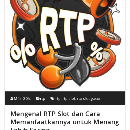
M4inG0ls
rtp
rtp
,
rtp slot
,
rtp slot gacor
Mengenal RTP Slot dan Cara
Memanfaatkannya untuk Menang
Lebih Sering