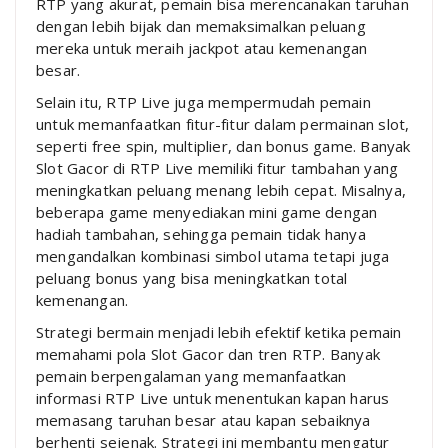
RTP yang akurat, pemain bisa merencanakan taruhan
dengan lebih bijak dan memaksimalkan peluang
mereka untuk meraih jackpot atau kemenangan
besar.
Selain itu, RTP Live juga mempermudah pemain
untuk memanfaatkan fitur-fitur dalam permainan slot,
seperti free spin, multiplier, dan bonus game. Banyak
Slot Gacor di RTP Live memiliki fitur tambahan yang
meningkatkan peluang menang lebih cepat. Misalnya,
beberapa game menyediakan mini game dengan
hadiah tambahan, sehingga pemain tidak hanya
mengandalkan kombinasi simbol utama tetapi juga
peluang bonus yang bisa meningkatkan total
kemenangan.
Strategi bermain menjadi lebih efektif ketika pemain
memahami pola Slot Gacor dan tren RTP. Banyak
pemain berpengalaman yang memanfaatkan
informasi RTP Live untuk menentukan kapan harus
memasang taruhan besar atau kapan sebaiknya
berhenti sejenak. Strategi ini membantu mengatur