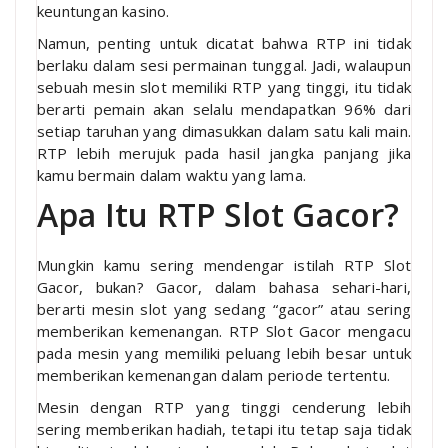
keuntungan kasino.
Namun, penting untuk dicatat bahwa RTP ini tidak
berlaku dalam sesi permainan tunggal. Jadi, walaupun
sebuah mesin slot memiliki RTP yang tinggi, itu tidak
berarti pemain akan selalu mendapatkan 96% dari
setiap taruhan yang dimasukkan dalam satu kali main.
RTP lebih merujuk pada hasil jangka panjang jika
kamu bermain dalam waktu yang lama.
Apa Itu RTP Slot Gacor?
Mungkin kamu sering mendengar istilah RTP Slot
Gacor, bukan? Gacor, dalam bahasa sehari-hari,
berarti mesin slot yang sedang “gacor” atau sering
memberikan kemenangan. RTP Slot Gacor mengacu
pada mesin yang memiliki peluang lebih besar untuk
memberikan kemenangan dalam periode tertentu.
Mesin dengan RTP yang tinggi cenderung lebih
sering memberikan hadiah, tetapi itu tetap saja tidak