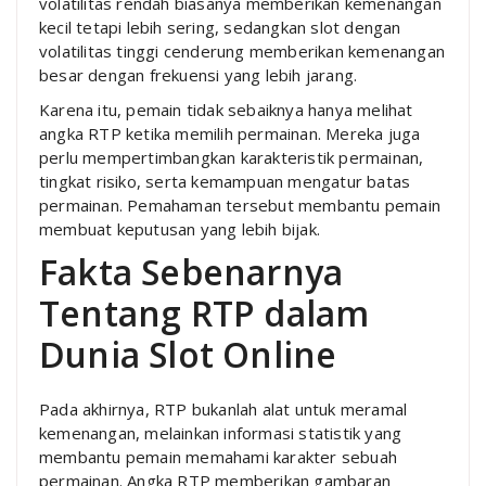
volatilitas rendah biasanya memberikan kemenangan
kecil tetapi lebih sering, sedangkan slot dengan
volatilitas tinggi cenderung memberikan kemenangan
besar dengan frekuensi yang lebih jarang.
Karena itu, pemain tidak sebaiknya hanya melihat
angka RTP ketika memilih permainan. Mereka juga
perlu mempertimbangkan karakteristik permainan,
tingkat risiko, serta kemampuan mengatur batas
permainan. Pemahaman tersebut membantu pemain
membuat keputusan yang lebih bijak.
Fakta Sebenarnya
Tentang RTP dalam
Dunia Slot Online
Pada akhirnya, RTP bukanlah alat untuk meramal
kemenangan, melainkan informasi statistik yang
membantu pemain memahami karakter sebuah
permainan. Angka RTP memberikan gambaran