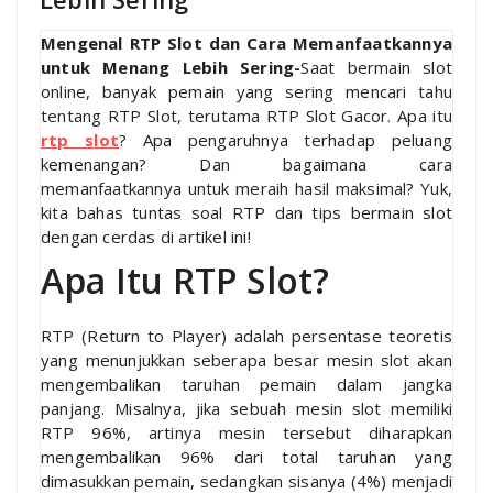
Mengenal RTP Slot dan Cara Memanfaatkannya
untuk Menang Lebih Sering-
Saat bermain slot
online, banyak pemain yang sering mencari tahu
tentang RTP Slot, terutama RTP Slot Gacor. Apa itu
rtp slot
? Apa pengaruhnya terhadap peluang
kemenangan? Dan bagaimana cara
memanfaatkannya untuk meraih hasil maksimal? Yuk,
kita bahas tuntas soal RTP dan tips bermain slot
dengan cerdas di artikel ini!
Apa Itu RTP Slot?
RTP (Return to Player) adalah persentase teoretis
yang menunjukkan seberapa besar mesin slot akan
mengembalikan taruhan pemain dalam jangka
panjang. Misalnya, jika sebuah mesin slot memiliki
RTP 96%, artinya mesin tersebut diharapkan
mengembalikan 96% dari total taruhan yang
dimasukkan pemain, sedangkan sisanya (4%) menjadi