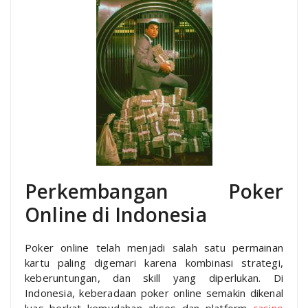
Perkembangan Poker
Online di Indonesia
Poker online telah menjadi salah satu permainan
kartu paling digemari karena kombinasi strategi,
keberuntungan, dan skill yang diperlukan. Di
Indonesia, keberadaan poker online semakin dikenal
luas berkat kemudahan akses dan platform
casino