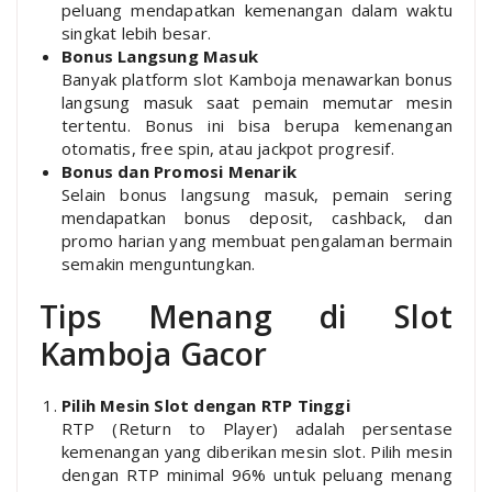
peluang mendapatkan kemenangan dalam waktu
singkat lebih besar.
Bonus Langsung Masuk
Banyak platform slot Kamboja menawarkan bonus
langsung masuk saat pemain memutar mesin
tertentu. Bonus ini bisa berupa kemenangan
otomatis, free spin, atau jackpot progresif.
Bonus dan Promosi Menarik
Selain bonus langsung masuk, pemain sering
mendapatkan bonus deposit, cashback, dan
promo harian yang membuat pengalaman bermain
semakin menguntungkan.
Tips Menang di Slot
Kamboja Gacor
Pilih Mesin Slot dengan RTP Tinggi
RTP (Return to Player) adalah persentase
kemenangan yang diberikan mesin slot. Pilih mesin
dengan RTP minimal 96% untuk peluang menang