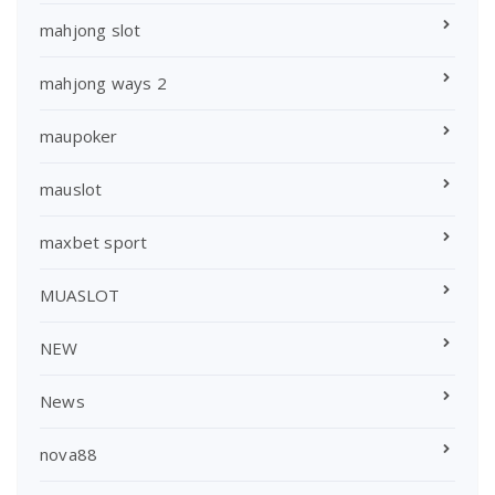
mahjong slot
mahjong ways 2
maupoker
mauslot
maxbet sport
MUASLOT
NEW
News
nova88