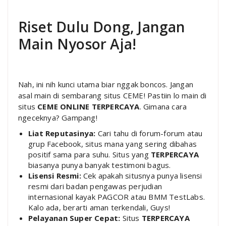
Riset Dulu Dong, Jangan
Main Nyosor Aja!
Nah, ini nih kunci utama biar nggak boncos. Jangan
asal main di sembarang situs CEME! Pastiin lo main di
situs
CEME ONLINE TERPERCAYA
. Gimana cara
ngeceknya? Gampang!
Liat Reputasinya:
Cari tahu di forum-forum atau
grup Facebook, situs mana yang sering dibahas
positif sama para suhu. Situs yang
TERPERCAYA
biasanya punya banyak testimoni bagus.
Lisensi Resmi:
Cek apakah situsnya punya lisensi
resmi dari badan pengawas perjudian
internasional kayak PAGCOR atau BMM TestLabs.
Kalo ada, berarti aman terkendali, Guys!
Pelayanan Super Cepat:
Situs
TERPERCAYA