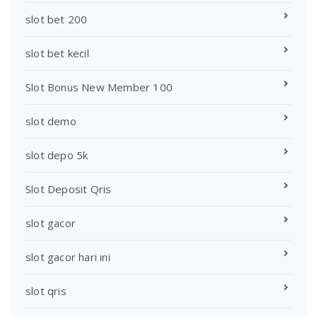
slot bet 200
slot bet kecil
Slot Bonus New Member 100
slot demo
slot depo 5k
Slot Deposit Qris
slot gacor
slot gacor hari ini
slot qris