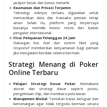
jackpot besar dan bonus menarik.
Keamanan dan Privasi Terjamin
Teknologi enkripsi terbaru digunakan untuk
memastikan data dan transaksi pemain tetap
aman. Selain itu, platform yang terpercaya
biasanya memiliki lisensi resmi dari badan
pengatur internasional.
Fitur Pelayanan Pelanggan 24 Jam
Dukungan live chat dan sistem tiket yang
responsif memberikan kenyamanan bagi pemain
jika mengalami kendala selama bermain.
Strategi Menang di Poker
Online Terbaru
Pelajari Strategi Dasar Poker
: Memahami
aturan dan strategi dasar seperti posisi,
pengelolaan chip, dan membaca pola lawan.
Manajemen Modal
: Tentukan batas kerugian dan
kemenangan agar tidak tergoda bermain secara