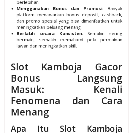
berlebihan.
Menggunakan Bonus dan Promosi
: Banyak
platform menawarkan bonus deposit, cashback,
dan promo spesial yang bisa dimanfaatkan untuk
meningkatkan peluang menang.
Berlatih secara Konsisten
: Semakin sering
bermain, semakin memahami pola permainan
lawan dan meningkatkan skill.
Slot Kamboja Gacor
Bonus Langsung
Masuk: Kenali
Fenomena dan Cara
Menang
Apa Itu Slot Kamboja