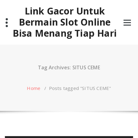
Skip
Link Gacor Untuk
to
content
Bermain Slot Online
Bisa Menang Tiap Hari
Tag Archives: SITUS CEME
Home
/
Posts tagged "SITUS CEME"