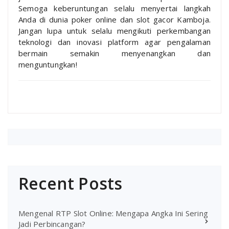
Semoga keberuntungan selalu menyertai langkah
Anda di dunia poker online dan slot gacor Kamboja.
Jangan lupa untuk selalu mengikuti perkembangan
teknologi dan inovasi platform agar pengalaman
bermain semakin menyenangkan dan
menguntungkan!
Recent Posts
Mengenal RTP Slot Online: Mengapa Angka Ini Sering
Jadi Perbincangan?