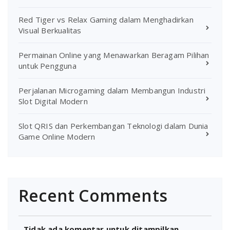
Red Tiger vs Relax Gaming dalam Menghadirkan
Visual Berkualitas
Permainan Online yang Menawarkan Beragam Pilihan
untuk Pengguna
Perjalanan Microgaming dalam Membangun Industri
Slot Digital Modern
Slot QRIS dan Perkembangan Teknologi dalam Dunia
Game Online Modern
Recent Comments
Tidak ada komentar untuk ditampilkan.