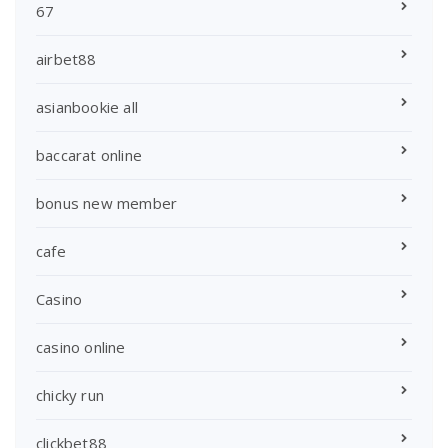
67
airbet88
asianbookie all
baccarat online
bonus new member
cafe
Casino
casino online
chicky run
clickbet88