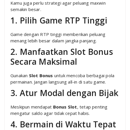
Kamu juga perlu strategi agar peluang maxwin
semakin besar.
1. Pilih Game RTP Tinggi
Game dengan RTP tinggi memberikan peluang
menang lebih besar dalam jangka panjang.
2. Manfaatkan Slot Bonus
Secara Maksimal
Gunakan
Slot Bonus
untuk mencoba berbagai pola
permainan. Jangan langsung all-in di satu game.
3. Atur Modal dengan Bijak
Meskipun mendapat
Bonus Slot
, tetap penting
mengatur saldo agar tidak cepat habis.
4. Bermain di Waktu Tepat