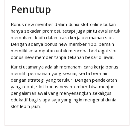
Penutup
Bonus new member dalam dunia slot online bukan
hanya sekadar promosi, tetapi juga pintu awal untuk
memahami lebih dalam cara kerja permainan slot.
Dengan adanya bonus new member 100, pemain
memiliki kesempatan untuk mencoba berbagai slot
bonus new member tanpa tekanan besar di awal.
Kunci utamanya adalah memahami cara kerja bonus,
memilih permainan yang sesuai, serta bermain
dengan strategi yang terukur. Dengan pendekatan
yang tepat, slot bonus new member bisa menjadi
pengalaman awal yang menyenangkan sekaligus
edukatif bagi siapa saja yang ingin mengenal dunia
slot lebih jauh.