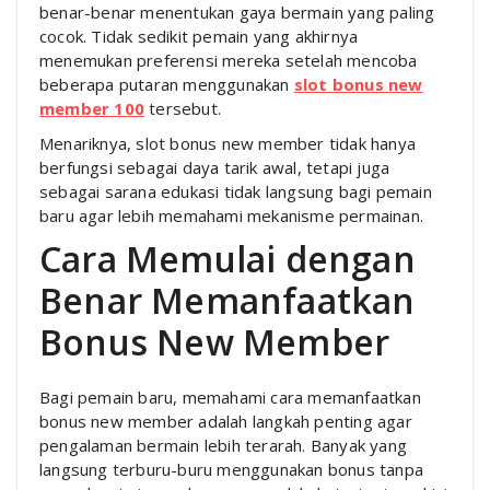
benar-benar menentukan gaya bermain yang paling
cocok. Tidak sedikit pemain yang akhirnya
menemukan preferensi mereka setelah mencoba
beberapa putaran menggunakan
slot bonus new
member 100
tersebut.
Menariknya, slot bonus new member tidak hanya
berfungsi sebagai daya tarik awal, tetapi juga
sebagai sarana edukasi tidak langsung bagi pemain
baru agar lebih memahami mekanisme permainan.
Cara Memulai dengan
Benar Memanfaatkan
Bonus New Member
Bagi pemain baru, memahami cara memanfaatkan
bonus new member adalah langkah penting agar
pengalaman bermain lebih terarah. Banyak yang
langsung terburu-buru menggunakan bonus tanpa