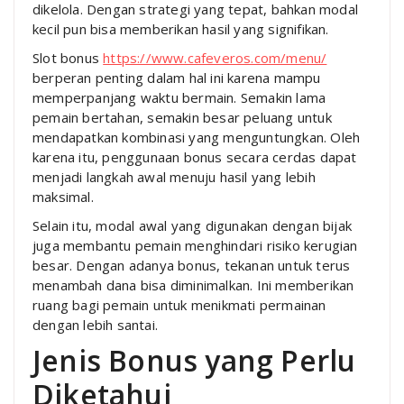
dikelola. Dengan strategi yang tepat, bahkan modal
kecil pun bisa memberikan hasil yang signifikan.
Slot bonus
https://www.cafeveros.com/menu/
berperan penting dalam hal ini karena mampu
memperpanjang waktu bermain. Semakin lama
pemain bertahan, semakin besar peluang untuk
mendapatkan kombinasi yang menguntungkan. Oleh
karena itu, penggunaan bonus secara cerdas dapat
menjadi langkah awal menuju hasil yang lebih
maksimal.
Selain itu, modal awal yang digunakan dengan bijak
juga membantu pemain menghindari risiko kerugian
besar. Dengan adanya bonus, tekanan untuk terus
menambah dana bisa diminimalkan. Ini memberikan
ruang bagi pemain untuk menikmati permainan
dengan lebih santai.
Jenis Bonus yang Perlu
Diketahui