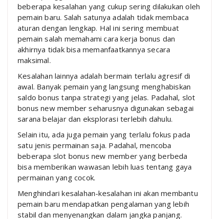
beberapa kesalahan yang cukup sering dilakukan oleh
pemain baru. Salah satunya adalah tidak membaca
aturan dengan lengkap. Hal ini sering membuat
pemain salah memahami cara kerja bonus dan
akhirnya tidak bisa memanfaatkannya secara
maksimal.
Kesalahan lainnya adalah bermain terlalu agresif di
awal. Banyak pemain yang langsung menghabiskan
saldo bonus tanpa strategi yang jelas. Padahal, slot
bonus new member seharusnya digunakan sebagai
sarana belajar dan eksplorasi terlebih dahulu.
Selain itu, ada juga pemain yang terlalu fokus pada
satu jenis permainan saja. Padahal, mencoba
beberapa slot bonus new member yang berbeda
bisa memberikan wawasan lebih luas tentang gaya
permainan yang cocok.
Menghindari kesalahan-kesalahan ini akan membantu
pemain baru mendapatkan pengalaman yang lebih
stabil dan menyenangkan dalam jangka panjang.