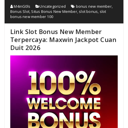
M4inG0ls
Uncategorized
bonus new member
,
Bonus Slot
,
Situs Bonus New Member
,
slot bonus
,
slot
bonus new member 100
Link Slot Bonus New Member
Terpercaya: Maxwin Jackpot Cuan
Duit 2026