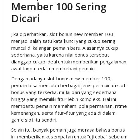
Member 100 Sering
Dicari
Jika diperhatikan, slot bonus new member 100
menjadi salah satu kata kunci yang cukup sering
muncul di kalangan pemain baru. Alasannya cukup
sederhana, yaitu karena nilai bonus tersebut
dianggap cukup ideal untuk memberikan pengalaman
awal tanpa terlalu membebani pemain.
Dengan adanya slot bonus new member 100,
pemain bisa mencoba berbagai jenis permainan slot
bonus yang tersedia, mulai dari yang sederhana
hingga yang memiliki fitur lebih kompleks. Hal ini
membantu pemain memahami pola permainan, ritme
kemenangan, serta fitur-fitur yang ada di dalam
game slot itu sendiri.
Selain itu, banyak pemain juga merasa bahwa bonus
ini memberikan kesempatan untuk “uji coba” sebelum