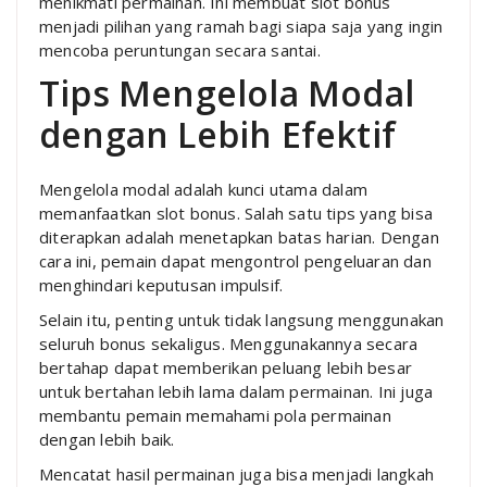
menikmati permainan. Ini membuat slot bonus
menjadi pilihan yang ramah bagi siapa saja yang ingin
mencoba peruntungan secara santai.
Tips Mengelola Modal
dengan Lebih Efektif
Mengelola modal adalah kunci utama dalam
memanfaatkan slot bonus. Salah satu tips yang bisa
diterapkan adalah menetapkan batas harian. Dengan
cara ini, pemain dapat mengontrol pengeluaran dan
menghindari keputusan impulsif.
Selain itu, penting untuk tidak langsung menggunakan
seluruh bonus sekaligus. Menggunakannya secara
bertahap dapat memberikan peluang lebih besar
untuk bertahan lebih lama dalam permainan. Ini juga
membantu pemain memahami pola permainan
dengan lebih baik.
Mencatat hasil permainan juga bisa menjadi langkah