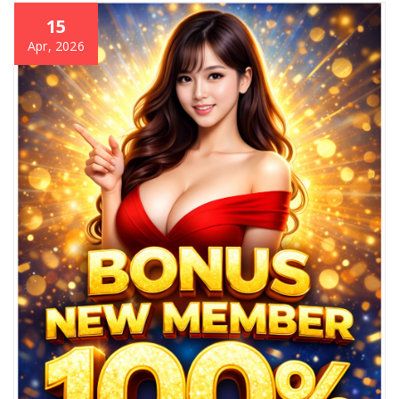
15
Apr, 2026