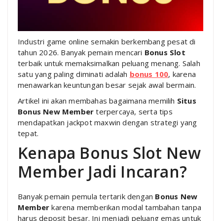
Industri game online semakin berkembang pesat di
tahun 2026. Banyak pemain mencari
Bonus Slot
terbaik untuk memaksimalkan peluang menang. Salah
satu yang paling diminati adalah
bonus 100
, karena
menawarkan keuntungan besar sejak awal bermain.
Artikel ini akan membahas bagaimana memilih
Situs
Bonus New Member
terpercaya, serta tips
mendapatkan jackpot maxwin dengan strategi yang
tepat.
Kenapa Bonus Slot New
Member Jadi Incaran?
Banyak pemain pemula tertarik dengan
Bonus New
Member
karena memberikan modal tambahan tanpa
harus deposit besar. Ini menjadi peluang emas untuk