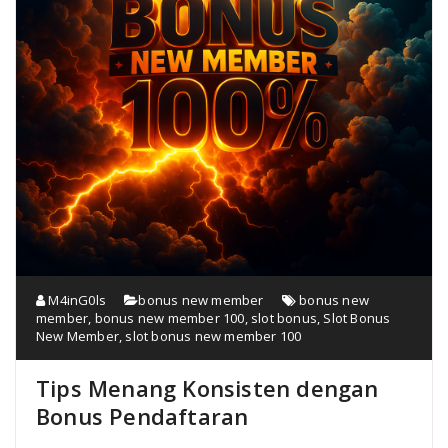
M4inG0ls
bonus new member
bonus new
member
,
bonus new member 100
,
slot bonus
,
Slot Bonus
New Member
,
slot bonus new member 100
Tips Menang Konsisten dengan
Bonus Pendaftaran