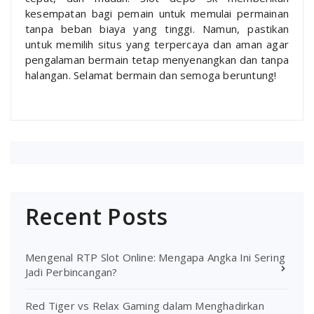
kesempatan bagi pemain untuk memulai permainan
tanpa beban biaya yang tinggi. Namun, pastikan
untuk memilih situs yang terpercaya dan aman agar
pengalaman bermain tetap menyenangkan dan tanpa
halangan. Selamat bermain dan semoga beruntung!
Recent Posts
Mengenal RTP Slot Online: Mengapa Angka Ini Sering
Jadi Perbincangan?
Red Tiger vs Relax Gaming dalam Menghadirkan