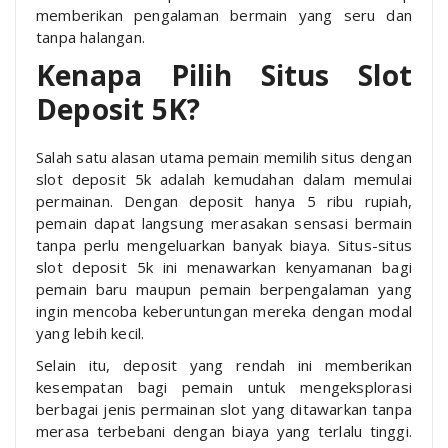
memberikan pengalaman bermain yang seru dan
tanpa halangan.
Kenapa Pilih Situs Slot
Deposit 5K?
Salah satu alasan utama pemain memilih situs dengan
slot deposit 5k adalah kemudahan dalam memulai
permainan. Dengan deposit hanya 5 ribu rupiah,
pemain dapat langsung merasakan sensasi bermain
tanpa perlu mengeluarkan banyak biaya. Situs-situs
slot deposit 5k ini menawarkan kenyamanan bagi
pemain baru maupun pemain berpengalaman yang
ingin mencoba keberuntungan mereka dengan modal
yang lebih kecil.
Selain itu, deposit yang rendah ini memberikan
kesempatan bagi pemain untuk mengeksplorasi
berbagai jenis permainan slot yang ditawarkan tanpa
merasa terbebani dengan biaya yang terlalu tinggi.