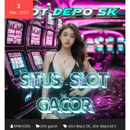
3
Mar, 2025
M4inG0ls
slot gacor
slot depo 5k
,
slot deposit 5