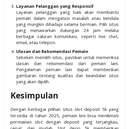
Layanan Pelanggan yang Responsif
Layanan pelanggan yang baik akan membantu
pemain dalam mengatasi masalah atau kendala
yang mungkin dihadapi selama bermain. Pilih situs
yang menawarkan dukungan 24 jam melalui
berbagai saluran komunikasi, seperti live chat,
email, atau telepon.
Ulasan dan Rekomendasi Pemain
Sebelum memilih situs, pastikan untuk memeriksa
ulasan dan rekomendasi dari pemain lain.
Pengalaman pemain lain dapat memberikan
gambaran tentang kualitas dan keandalan situs
yang akan dipilih.
Kesimpulan
Dengan berbagai pilihan situs slot deposit 5k yang
tersedia di tahun 2025, pemain kini bisa menikmati
permainan slot dengan deposit yang terjangkau,
cepat, dan mudah. Slot depo 5k memberikan